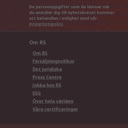
De personuppgifter som du lämnar när
du anmäler dig till nyhetsbrevet kommer
att behandlas i enlighet med vår
integritetspolicy
.
Om RS
Om RS
Försäljningsvillkor
Det juridiska
Press Centre
Jobba hos RS
ESG
Över hela världen
Våra certificeringar