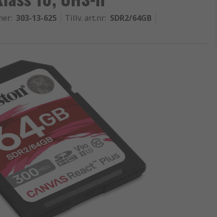
mer
:
303-13-625
Tillv. art.nr
:
SDR2/64GB