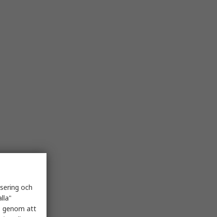
isering och
lla"
es genom att