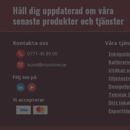
Håll dig uppdaterad om våra
senaste produkter och tjänster
Kontakta oss
Våra tjän
0771-45 89 00
Inköpslö
Kalibreri
kund@rsonline.se
Utökat s
Följ oss på
Oljetest
DesignSp
Teknisk 
Vi accepterar
Ditt loka
Exportlö