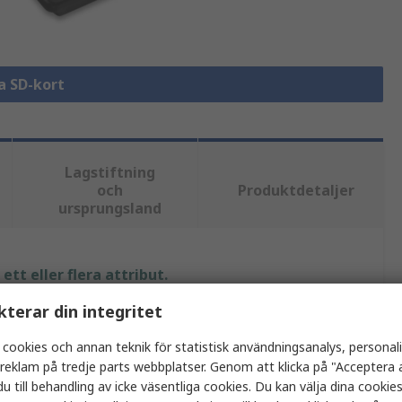
la SD-kort
Lagstiftning
och
Produktdetaljer
ursprungsland
tt eller flera attribut.
kterar din integritet
Värde
 cookies och annan teknik för statistisk användningsanalys, personal
Kingston
a reklam på tredje parts webbplatser. Genom att klicka på "Acceptera a
u till behandling av icke väsentliga cookies. Du kan välja dina cooki
64GB