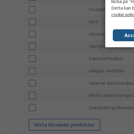
klicka på "H
Detta kan b
Produkttyp
cookie poli
Serie
Minneskortsformat
Acc
Hastighetsklassgraderi
Industriell kvalitet
Adapter medföljer
Maximal arbetstemper
Minsta arbetsstemper
Standarder/godkännan
Hitta liknande produkter