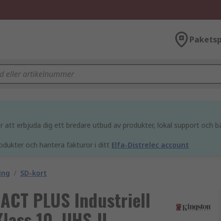
Paketsp
att erbjuda dig ett bredare utbud av produkter, lokal support och bä
odukter och hantera fakturor i ditt
Elfa-Distrelec account
ing
/
SD-kort
ACT PLUS Industriell
lass 10, UHS-II