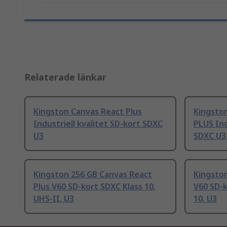
Relaterade länkar
Kingston Canvas React Plus
Kingsto
Industriell kvalitet SD-kort SDXC
PLUS Ind
U3
SDXC U3,
Kingston 256 GB Canvas React
Kingston
Plus V60 SD-kort SDXC Klass 10,
V60 SD-k
UHS-II, U3
10, U3