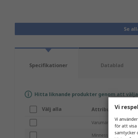
Se al
Specifikationer
Datablad
Hitta liknande produkter genom att välja e
Vi respe
Välj alla
Attribut
Vi använder
Varumärke
för att vis
samtycker d
Minnesstorlek