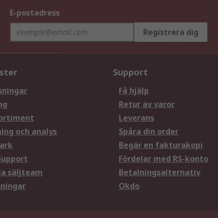
E-postadress
Registrera dig
ster
Support
sningar
Få hjälp
ng
Retur av varor
ortiment
Leverans
ning och analys
Spåra din order
ark
Begär en fakturakopi
Support
Fördelar med RS-konto
la säljteam
Betalningsalternativ
sningar
Okdo