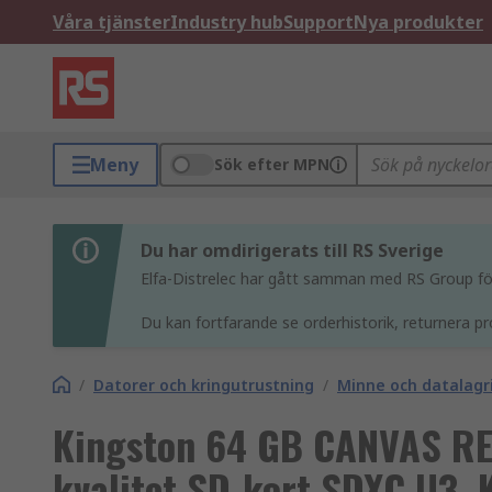
Våra tjänster
Industry hub
Support
Nya produkter
Meny
Sök efter MPN
Du har omdirigerats till RS Sverige
Elfa-Distrelec har gått samman med RS Group för 
Du kan fortfarande se orderhistorik, returnera pr
/
Datorer och kringutrustning
/
Minne och datalagr
Kingston 64 GB CANVAS RE
kvalitet SD-kort SDXC U3, K