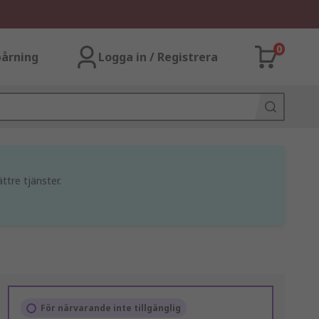
0
årning
Logga in / Registrera
ttre tjänster.
För närvarande inte tillgänglig