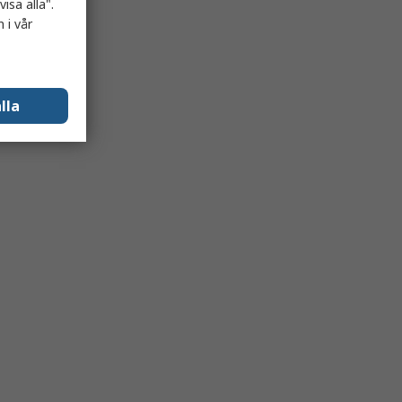
isa alla".
 i vår
lla