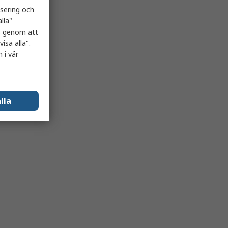
isering och
lla"
es genom att
isa alla".
 i vår
lla