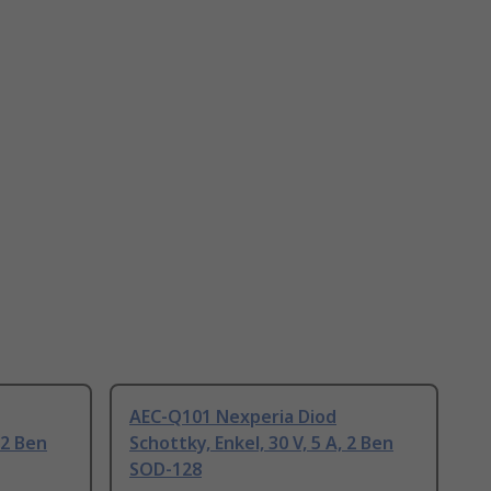
AEC-Q101 Nexperia Diod
 2 Ben
Schottky, Enkel, 30 V, 5 A, 2 Ben
SOD-128