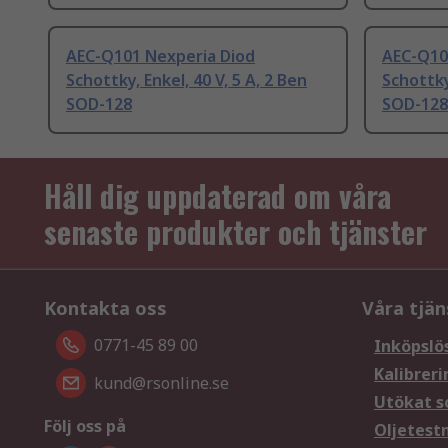
AEC-Q101 Nexperia Diod
AEC-Q10
Schottky, Enkel, 40 V, 5 A, 2 Ben
Schottky,
SOD-128
SOD-128
Håll dig uppdaterad om våra
senaste produkter och tjänster
Kontakta oss
Våra tjän
0771-45 89 00
Inköpslö
Kalibreri
kund@rsonline.se
Utökat s
Följ oss på
Oljetest