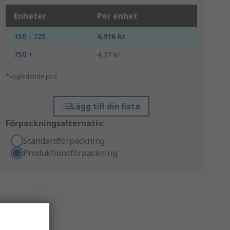
Enheter
Per enhet
150 - 725
4,916 kr
750 +
4,37 kr
*vägledande pris
Lägg till din lista
Förpackningsalternativ:
Standardförpackning
Produktionsförpackning