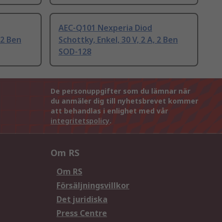
AEC-Q101 Nexperia Diod
 2 Ben
Schottky, Enkel, 30 V, 2 A, 2 Ben
SOD-128
De personuppgifter som du lämnar när
du anmäler dig till nyhetsbrevet kommer
att behandlas i enlighet med vår
integritetspolicy
.
Om RS
Om RS
Försäljningsvillkor
Det juridiska
Press Centre