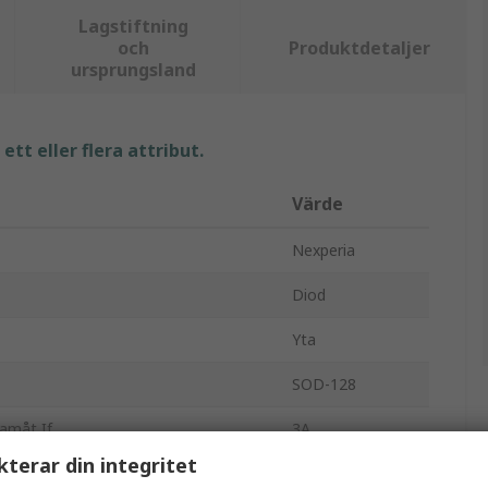
Lagstiftning
och
Produktdetaljer
ursprungsland
tt eller flera attribut.
Värde
Nexperia
Diod
Yta
SOD-128
ramåt If
3A
kterar din integritet
pänning Vrrm
60V