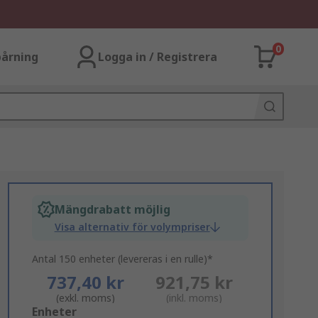
0
årning
Logga in / Registrera
Mängdrabatt möjlig
Visa alternativ för volympriser
Antal 150 enheter (levereras i en rulle)*
737,40 kr
921,75 kr
(exkl. moms)
(inkl. moms)
Add
Enheter