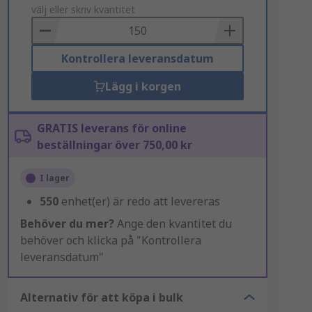
to
välj eller skriv kvantitet
Basket
Kontrollera leveransdatum
Lägg i korgen
GRATIS leverans för online
beställningar över 750,00 kr
I lager
550
enhet(er) är redo att levereras
Behöver du mer?
Ange den kvantitet du
behöver och klicka på "Kontrollera
leveransdatum"
Alternativ för att köpa i bulk