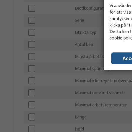
Vi använder
Diodkonfiguration
för att vis
samtycker d
Serie
klicka på "H
Detta kan b
Likriktartyp
cookie poli
Antal ben
Minsta arbetsstemperatur
Acc
Maximal spänning framåt Vf
Maximal icke-repetitiv övers
Maximal omvänd ström Ir
Maximal arbetstemperatur
Längd
Höjd