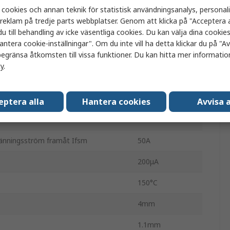
 cookies och annan teknik för statistisk användningsanalys, personal
Enkel
a reklam på tredje parts webbplatser. Genom att klicka på "Acceptera a
u till behandling av icke väsentliga cookies. Du kan välja dina cooki
PMEG6030EP
antera cookie-inställningar". Om du inte vill ha detta klickar du på "Avv
egränsa åtkomsten till vissa funktioner. Du kan hitta mer information
Schottky
cy
.
2
-55°C
eptera alla
Hantera cookies
Avvisa a
530mV
pänningsström framåt Ifsm
50A
200μA
150°C
4mm
1.1mm