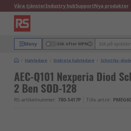
Våra tjänster
Industry hub
Support
Nya produkter
Meny
Sök efter MPN
/
Halvledare
/
Diskreta halvledare
/
Schottky-diode
AEC-Q101 Nexperia Diod Sch
2 Ben SOD-128
RS-artikelnummer
:
780-5417P
Tillv. art.nr
:
PMEG60