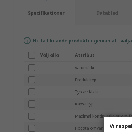
Specifikationer
Datablad
Hitta liknande produkter genom att välja e
Välj alla
Attribut
Varumärke
Produkttyp
Typ av fäste
Kapseltyp
Maximal kontinuerlig ström f
Vi respe
Högsta omvända repetitiva s