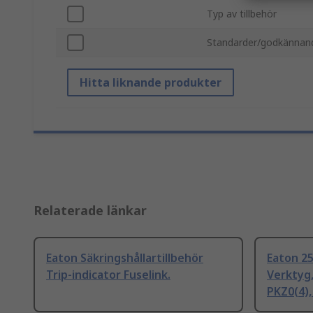
Typ av tillbehör
Standarder/godkännan
Hitta liknande produkter
Relaterade länkar
Eaton Säkringshållartillbehör
Eaton 25
Trip-indicator Fuselink.
Verktyg,
PKZ0(4),