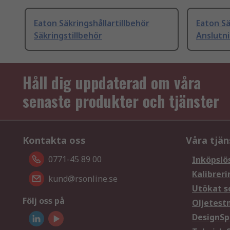
Eaton Säkringshållartillbehör
Eaton Sä
Säkringstillbehör
Anslutn
Håll dig uppdaterad om våra
senaste produkter och tjänster
Kontakta oss
Våra tjän
0771-45 89 00
Inköpslö
Kalibreri
kund@rsonline.se
Utökat s
Följ oss på
Oljetest
DesignSp