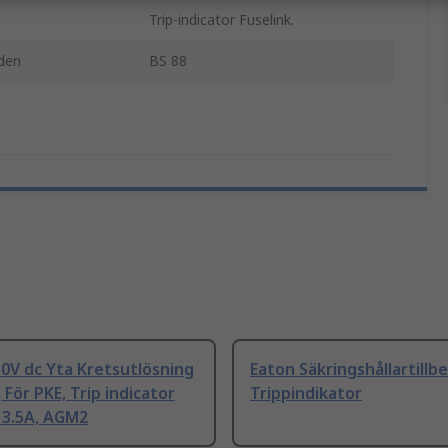
Trip-indicator Fuselink.
den
BS 88
0V dc Yta Kretsutlösning
Eaton Säkringshållartillb
 För PKE, Trip indicator
Trippindikator
 3.5A, AGM2