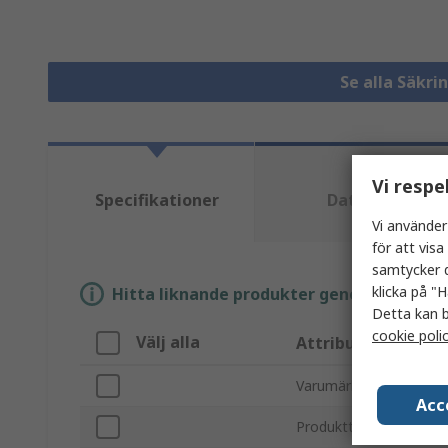
Se alla Säkri
Vi respe
Specifikationer
Datablad
Vi använder
för att vis
samtycker d
klicka på "H
Hitta liknande produkter genom att välja e
Detta kan b
cookie poli
Välj alla
Attribut
Varumärke
Acc
Produkttyp