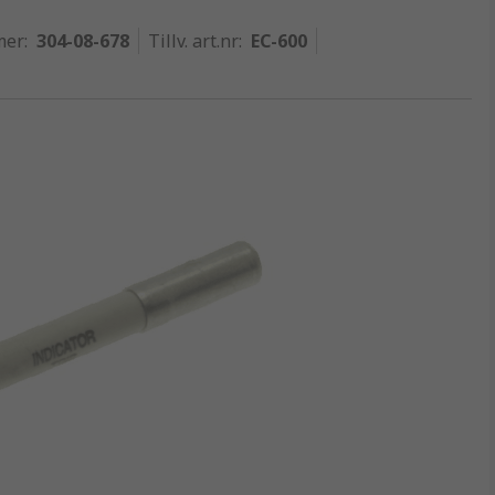
mer
:
304-08-678
Tillv. art.nr
:
EC-600