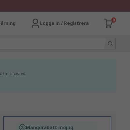
0
årning
Logga in / Registrera
ttre tjänster.
Mängdrabatt möjlig