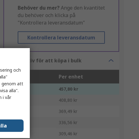
Behöver du mer?
Ange den kvantitet
du behöver och klicka på
"Kontrollera leveransdatum"
Kontrollera leveransdatum
Alternativ för att köpa i bulk
isering och
Enheter
Per enhet
lla"
es genom att
1 - 9
457,80 kr
isa alla".
 i vår
10 - 49
408,80 kr
50 - 99
369,49 kr
100 - 249
336,56 kr
lla
250 +
309,46 kr