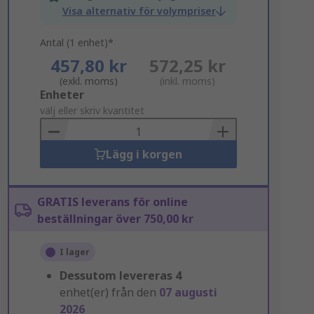
Visa alternativ för volympriser
Antal (1 enhet)*
457,80 kr
572,25 kr
(exkl. moms)
(inkl. moms)
Add
Enheter
to
välj eller skriv kvantitet
Basket
Lägg i korgen
GRATIS leverans för online
beställningar över 750,00 kr
I lager
Dessutom levereras
4
enhet(er) från den
07 augusti
2026