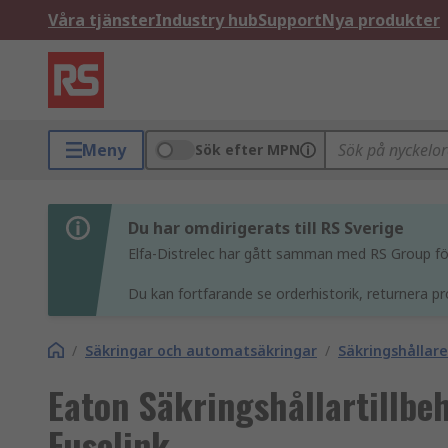
Våra tjänster
Industry hub
Support
Nya produkter
Meny
Sök efter MPN
Du har omdirigerats till RS Sverige
Elfa-Distrelec har gått samman med RS Group för 
Du kan fortfarande se orderhistorik, returnera pr
/
Säkringar och automatsäkringar
/
Säkringshållare
Eaton Säkringshållartillbeh
Fuselink.