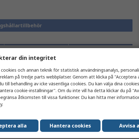
ngshållartillbehör
Lagstiftning
kterar din integritet
och
Produktdetaljer
ursprungsland
 cookies och annan teknik för statistisk användningsanalys, personal
a reklam på tredje parts webbplatser. Genom att klicka på "Acceptera a
u till behandling av icke väsentliga cookies. Du kan välja dina cooki
antera cookie-inställningar". Om du inte vill ha detta klickar du på "Avv
tt eller flera attribut.
egränsa åtkomsten till vissa funktioner. Du kan hitta mer information
cy
.
Värde
Eaton
eptera alla
Hantera cookies
Avvisa a
Säkringshållartillbehör