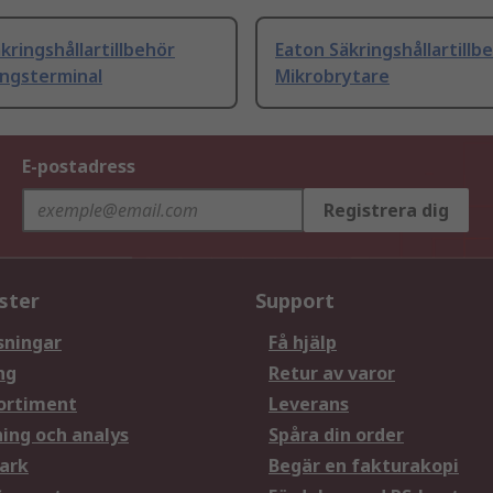
kringshållartillbehör
Eaton Säkringshållartillb
ingsterminal
Mikrobrytare
E-postadress
Registrera dig
ster
Support
sningar
Få hjälp
ng
Retur av varor
ortiment
Leverans
ning och analys
Spåra din order
ark
Begär en fakturakopi