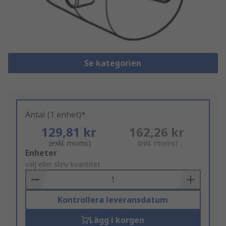
Se kategorien
Antal (1 enhet)*
129,81 kr
162,26 kr
(exkl. moms)
(inkl. moms)
Add
Enheter
to
välj eller skriv kvantitet
Basket
Kontrollera leveransdatum
Lägg i korgen