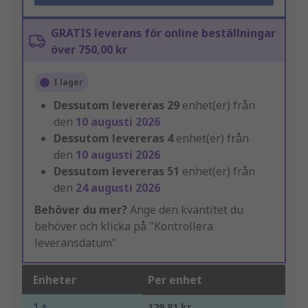
GRATIS leverans för online beställningar
över 750,00 kr
I lager
Dessutom levereras
29
enhet(er) från
den
10 augusti 2026
Dessutom levereras
4
enhet(er) från
den
10 augusti 2026
Dessutom levereras
51
enhet(er) från
den
24 augusti 2026
Behöver du mer?
Ange den kvantitet du
behöver och klicka på "Kontrollera
leveransdatum"
Enheter
Per enhet
1 +
129,81 kr