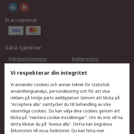
Vi accepterar
Våra tjänster
Inköpslösningar
Kalibrering
Utökat sortiment
Oljetestning och analys
Vi respekterar din integritet
DesignSpark
Teknisk Support
Ditt lokala säljteam
Exportlösningar
Vi använder cookies och annan teknik för statistisk
användningsanalys, personalisering och för att visa
reklam på tredje parts webbplatser. Genom att klicka på
Support
"Acceptera alla" samtycker du till behandling av icke
Få hjälp
Retur av varor
väsentliga cookies. Du kan välja dina cookies genom att
klicka på "Hantera cookie-inställningar". Om du inte vill ha
Leverans
Spåra din order
detta klickar du på "Avvisa alla". Detta kan begränsa
Begär en fakturakopi
Fördelar med RS-konto
åtkomsten till vissa funktioner. Du kan hitta mer