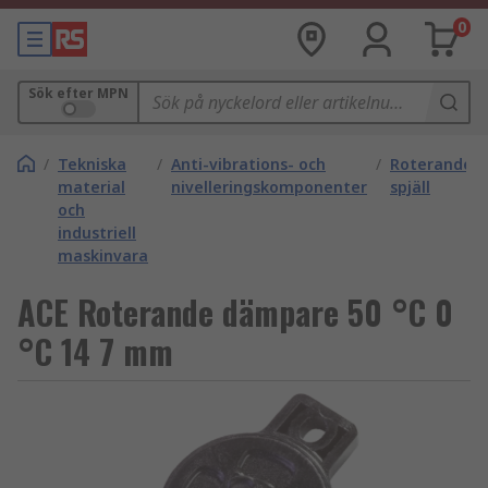
0
Sök efter MPN
/
Tekniska
/
Anti-vibrations- och
/
Roterande
material
nivelleringskomponenter
spjäll
och
industriell
maskinvara
ACE Roterande dämpare 50 °C 0
°C 14 7 mm