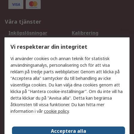
Våra tjänster
Inköpslösningar
Kalibrering
Utökat sortiment
Oljetestning och analys
Vi respekterar din integritet
DesignSpark
Teknisk Support
Ditt lokala säljteam
Exportlösningar
Vi använder cookies och annan teknik för statistisk
användningsanalys, personalisering och för att visa
reklam på tredje parts webbplatser. Genom att klicka på
Support
"Acceptera alla" samtycker du till behandling av icke
Få hjälp
Retur av varor
väsentliga cookies. Du kan välja dina cookies genom att
klicka på "Hantera cookie-inställningar". Om du inte vill ha
Leverans
Spåra din order
detta klickar du på "Avvisa alla". Detta kan begränsa
Begär en fakturakopi
Fördelar med RS-konto
åtkomsten till vissa funktioner. Du kan hitta mer
Betalningsalternativ
Okdo
information i vår
cookie policy
.
Om RS
Acceptera alla