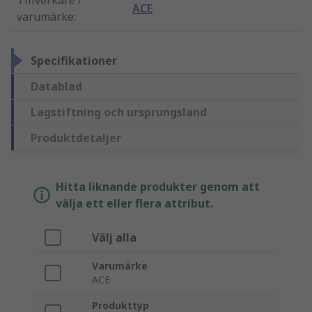
Tillverkare /
ACE
varumärke
:
Specifikationer
Datablad
Lagstiftning och ursprungsland
Produktdetaljer
Hitta liknande produkter genom att
välja ett eller flera attribut.
Välj alla
Varumärke
ACE
Produkttyp