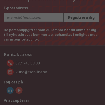
E-postadress
Registrera dig
De personuppgifter som du lämnar när du anmäler dig
till nyhetsbrevet kommer att behandlas i enlighet med
vår
integritetspolicy
.
Kontakta oss
0771-45 89 00
kund@rsonline.se
Följ oss på
Vi accepterar