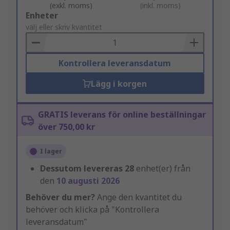
(exkl. moms)
(inkl. moms)
Add
Enheter
to
välj eller skriv kvantitet
Basket
Kontrollera leveransdatum
Lägg i korgen
GRATIS leverans för online beställningar
över 750,00 kr
I lager
Dessutom levereras
28
enhet(er) från
den
10 augusti 2026
Behöver du mer?
Ange den kvantitet du
behöver och klicka på "Kontrollera
leveransdatum"