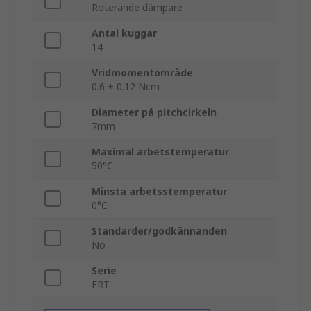
Roterande dämpare
Antal kuggar
14
Vridmomentområde
0.6 ± 0.12 Ncm
Diameter på pitchcirkeln
7mm
Maximal arbetstemperatur
50°C
Minsta arbetsstemperatur
0°C
Standarder/godkännanden
No
Serie
FRT