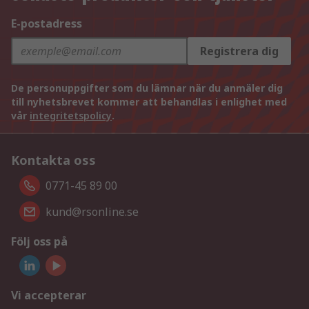
E-postadress
Registrera dig
De personuppgifter som du lämnar när du anmäler dig
till nyhetsbrevet kommer att behandlas i enlighet med
vår
integritetspolicy
.
Kontakta oss
0771-45 89 00
kund@rsonline.se
Följ oss på
Vi accepterar