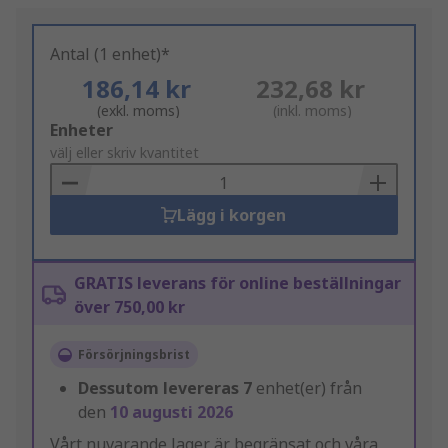
Antal (1 enhet)*
186,14 kr
232,68 kr
(exkl. moms)
(inkl. moms)
Add
Enheter
to
välj eller skriv kvantitet
Basket
Lägg i korgen
GRATIS leverans för online beställningar
över 750,00 kr
Försörjningsbrist
Dessutom levereras
7
enhet(er) från
den
10 augusti 2026
Vårt nuvarande lager är begränsat och våra