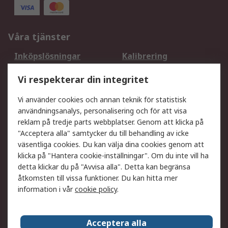
Våra tjänster
Inköpslösningar
Kalibrering
Utökat sortiment
Oljetestning och analys
Vi respekterar din integritet
DesignSpark
Teknisk Support
Ditt lokala säljteam
Exportlösningar
Vi använder cookies och annan teknik för statistisk
användningsanalys, personalisering och för att visa
reklam på tredje parts webbplatser. Genom att klicka på
Support
"Acceptera alla" samtycker du till behandling av icke
Få hjälp
Retur av varor
väsentliga cookies. Du kan välja dina cookies genom att
klicka på "Hantera cookie-inställningar". Om du inte vill ha
Leverans
Spåra din order
detta klickar du på "Avvisa alla". Detta kan begränsa
Begär en fakturakopi
Fördelar med RS-konto
åtkomsten till vissa funktioner. Du kan hitta mer
Betalningsalternativ
Okdo
information i vår
cookie policy
.
Om RS
Acceptera alla