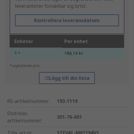
leverantörer förväntar sig brist.
Kontrollera leveransdatum
Enheter
Per enhet
1 +
186,14 kr
*vägledande pris
Lägg till din lista
RS-artikelnummer
:
193-1119
Distrelec
301-76-601
artikelnummer
:
Tillv. art.nr
:
STEVAL-MKI194V1