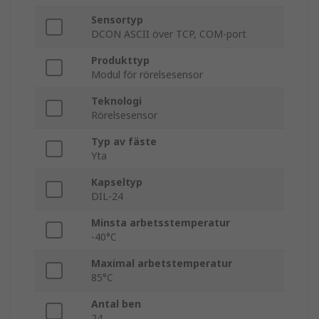
Sensortyp
DCON ASCII över TCP, COM-port
Produkttyp
Modul för rörelsesensor
Teknologi
Rörelsesensor
Typ av fäste
Yta
Kapseltyp
DIL-24
Minsta arbetsstemperatur
-40°C
Maximal arbetstemperatur
85°C
Antal ben
24