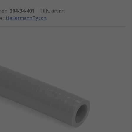
mer
:
304-34-401
Tillv. art.nr
:
ke
:
HellermannTyton