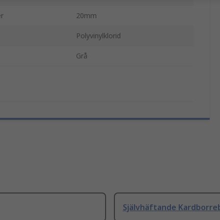
r
20mm
Polyvinylklorid
Grå
Självhäftande Kardborre