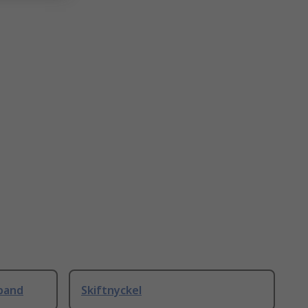
band
Skiftnyckel