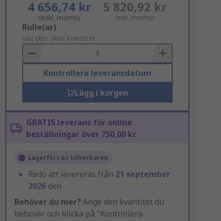
4 656,74 kr
5 820,92 kr
(exkl. moms)
(inkl. moms)
Add
Rulle(ar)
to
välj eller skriv kvantitet
Basket
Kontrollera leveransdatum
Lägg i korgen
GRATIS leverans för online
beställningar över 750,00 kr
Lagerförs av tillverkaren
Redo att levereras från
21 september
2026
den
Behöver du mer?
Ange den kvantitet du
behöver och klicka på "Kontrollera