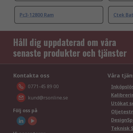
Pc3-12800 Ram
Ctek Bat
Håll dig uppdaterad om våra
senaste produkter och tjänster
Kontakta oss
Våra tjän
0771-45 89 00
Inköpslö
Kalibreri
kund@rsonline.se
Utökat s
Följ oss på
Oljetest
DesignSp
Teknisk 