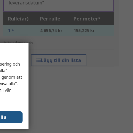
leveransdatum"
Rulle(ar)
Per rulle
Per meter*
1 +
4 656,74 kr
155,225 kr
*vägledande pris
Lägg till din lista
isering och
lla"
es genom att
isa alla".
 i vår
lla