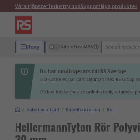
Våra tjänster
Industry hub
Support
Nya produkter
Meny
Sök efter MPN
Du har omdirigerats till RS Sverige
Elfa-Distrelec har gått samman med RS Group för 
Du kan fortfarande se orderhistorik, returnera pr
/
Kabel och tråd
/
Kabelhantering
/
Rör
HellermannTyton Rör Polyvi
20 mm