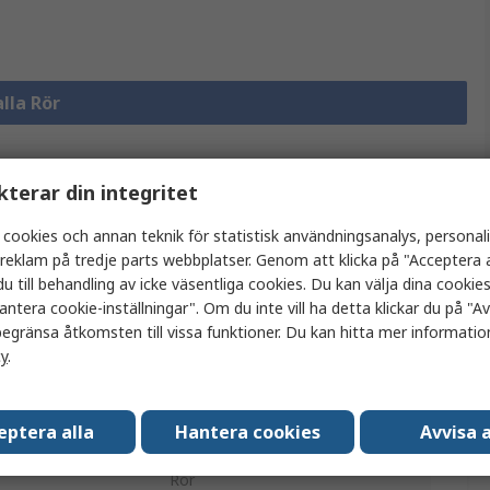
alla Rör
kterar din integritet
Lagstiftning
och
Produktdetaljer
 cookies och annan teknik för statistisk användningsanalys, personal
ursprungsland
a reklam på tredje parts webbplatser. Genom att klicka på "Acceptera a
u till behandling av icke väsentliga cookies. Du kan välja dina cooki
antera cookie-inställningar". Om du inte vill ha detta klickar du på "Avv
egränsa åtkomsten till vissa funktioner. Du kan hitta mer information
tt eller flera attribut.
cy
.
Värde
eptera alla
Hantera cookies
Avvisa a
HellermannTyton
Rör