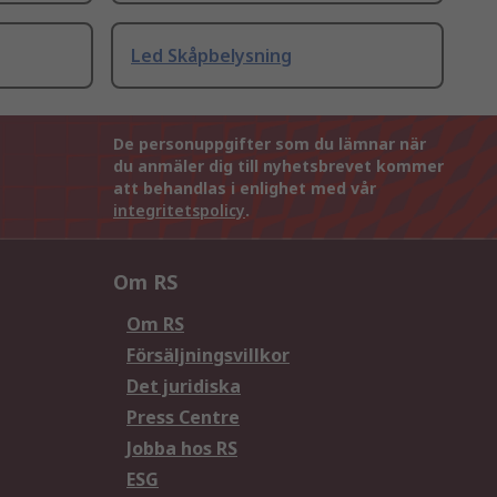
Led Skåpbelysning
De personuppgifter som du lämnar när
du anmäler dig till nyhetsbrevet kommer
att behandlas i enlighet med vår
integritetspolicy
.
Om RS
Om RS
Försäljningsvillkor
Det juridiska
Press Centre
Jobba hos RS
ESG