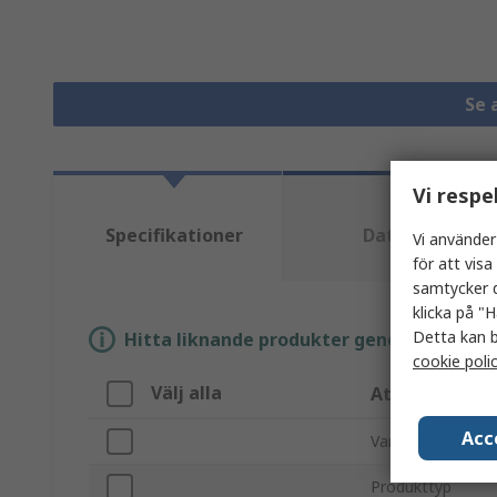
Se 
Vi respe
Specifikationer
Datablad
Vi använder
för att vis
samtycker d
klicka på "H
Detta kan b
Hitta liknande produkter genom att välja e
cookie poli
Välj alla
Attribut
Acc
Varumärke
Produkttyp