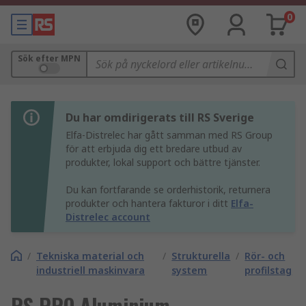
0
Sök efter MPN
Du har omdirigerats till RS Sverige
Elfa-Distrelec har gått samman med RS Group
för att erbjuda dig ett bredare utbud av
produkter, lokal support och bättre tjänster.
Du kan fortfarande se orderhistorik, returnera
produkter och hantera fakturor i ditt
Elfa-
Distrelec account
/
Tekniska material och
/
Strukturella
/
Rör- och
industriell maskinvara
system
profilstag
RS PRO Aluminium