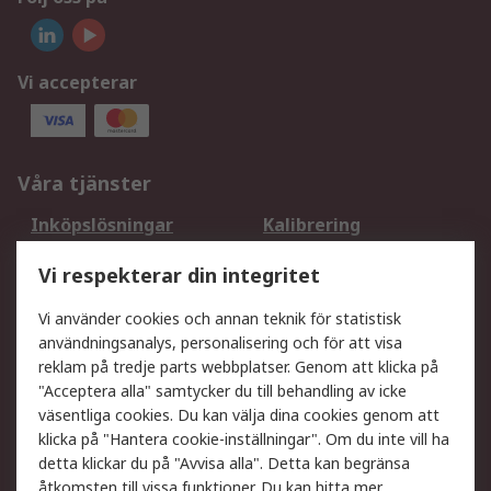
Vi accepterar
Våra tjänster
Inköpslösningar
Kalibrering
Utökat sortiment
Oljetestning och analys
Vi respekterar din integritet
DesignSpark
Teknisk Support
Ditt lokala säljteam
Exportlösningar
Vi använder cookies och annan teknik för statistisk
användningsanalys, personalisering och för att visa
reklam på tredje parts webbplatser. Genom att klicka på
Support
"Acceptera alla" samtycker du till behandling av icke
Få hjälp
Retur av varor
väsentliga cookies. Du kan välja dina cookies genom att
klicka på "Hantera cookie-inställningar". Om du inte vill ha
Leverans
Spåra din order
detta klickar du på "Avvisa alla". Detta kan begränsa
Begär en fakturakopi
Fördelar med RS-konto
åtkomsten till vissa funktioner. Du kan hitta mer