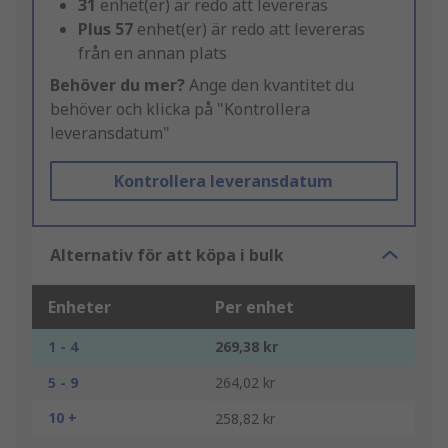
31
enhet(er) är redo att levereras
Plus
57
enhet(er) är redo att levereras
från en annan plats
Behöver du mer?
Ange den kvantitet du
behöver och klicka på "Kontrollera
leveransdatum"
Kontrollera leveransdatum
Alternativ för att köpa i bulk
Enheter
Per enhet
1 - 4
269,38 kr
5 - 9
264,02 kr
10 +
258,82 kr