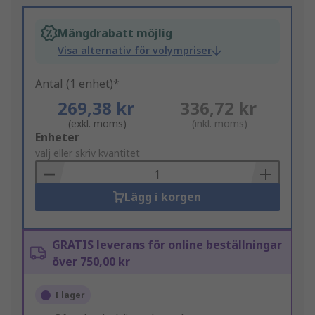
Mängdrabatt möjlig
Visa alternativ för volympriser
Antal (1 enhet)*
269,38 kr
336,72 kr
(exkl. moms)
(inkl. moms)
Add
Enheter
to
välj eller skriv kvantitet
Basket
Lägg i korgen
GRATIS leverans för online beställningar
över 750,00 kr
I lager