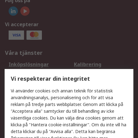
Följ oss på
Vi accepterar
Våra tjänster
Inköpslösningar
Kalibrering
Utökat sortiment
Oljetestning och analys
Vi respekterar din integritet
DesignSpark
Teknisk Support
Ditt lokala säljteam
Exportlösningar
Vi använder cookies och annan teknik för statistisk
användningsanalys, personalisering och för att visa
reklam på tredje parts webbplatser. Genom att klicka på
Support
"Acceptera alla" samtycker du till behandling av icke
Få hjälp
Retur av varor
väsentliga cookies. Du kan välja dina cookies genom att
klicka på "Hantera cookie-inställningar". Om du inte vill ha
Leverans
Spåra din order
detta klickar du på "Avvisa alla". Detta kan begränsa
Begär en fakturakopi
Fördelar med RS-konto