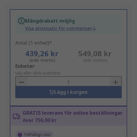
Mängdrabatt möjlig
Visa alternativ för volympriser
Antal (1 enhet)*
439,26 kr
549,08 kr
(exkl. moms)
(inkl. moms)
Add
Enheter
to
välj eller skriv kvantitet
Basket
Lägg i korgen
GRATIS leverans för online beställningar
över 750,00 kr
Tillfälligt slut