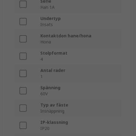
Serie
Han 1A
Undertyp
Insats
Kontaktdon hane/hona
Hona
Stolpformat
4
Antal rader
1
Spänning
60V
Typ av fäste
Insnäppning
IP-klassning
IP20