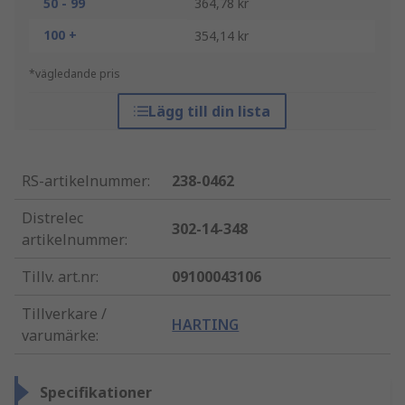
50 - 99
364,78 kr
100 +
354,14 kr
*vägledande pris
Lägg till din lista
RS-artikelnummer
:
238-0462
Distrelec
302-14-348
artikelnummer
:
Tillv. art.nr
:
09100043106
Tillverkare /
HARTING
varumärke
:
Specifikationer