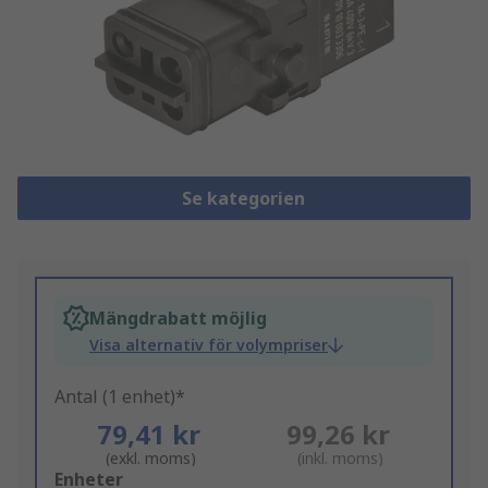
Se kategorien
Mängdrabatt möjlig
Visa alternativ för volympriser
Antal (1 enhet)*
79,41 kr
99,26 kr
(exkl. moms)
(inkl. moms)
Add
Enheter