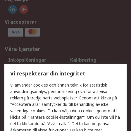
Vi accepterar
Våra tjänster
Inköpslösningar
Kalibrering
Utökat sortiment
Oljetestning och analys
Vi respekterar din integritet
DesignSpark
Teknisk Support
Ditt lokala säljteam
Exportlösningar
Vi använder cookies och annan teknik för statistisk
användningsanalys, personalisering och för att visa
reklam på tredje parts webbplatser. Genom att klicka på
Support
"Acceptera alla" samtycker du till behandling av icke
Få hjälp
Retur av varor
väsentliga cookies. Du kan välja dina cookies genom att
klicka på "Hantera cookie-inställningar". Om du inte vill ha
Leverans
Spåra din order
detta klickar du på "Avvisa alla". Detta kan begränsa
Begär en fakturakopi
Fördelar med RS-konto
åtkomsten till vissa funktioner. Du kan hitta mer