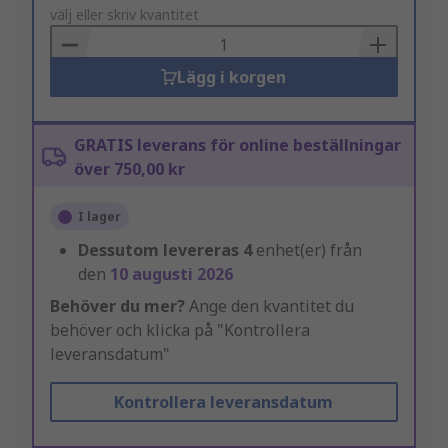
to
välj eller skriv kvantitet
Basket
Lägg i korgen
GRATIS leverans för online beställningar
över 750,00 kr
I lager
Dessutom levereras
4
enhet(er) från
den
10 augusti 2026
Behöver du mer?
Ange den kvantitet du
behöver och klicka på "Kontrollera
leveransdatum"
Kontrollera leveransdatum