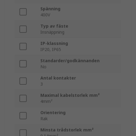
Spänning
400V
Typ av fäste
Insnäppning
IP-klassning
IP20, IP65
Standarder/godkännanden
No
Antal kontakter
3
Maximal kabelstorlek mm²
4mm²
Orientering
Rak
Minsta trådstorlek mm²
0.14mm²