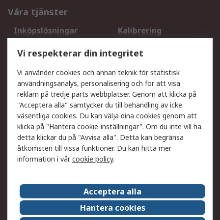
Våra tjänster
Inköpslösningar
Kalibrering
Utökat sortiment
Oljetestning och analys
Vi respekterar din integritet
DesignSpark
Teknisk Support
Ditt lokala säljteam
Exportlösningar
Vi använder cookies och annan teknik för statistisk
användningsanalys, personalisering och för att visa
reklam på tredje parts webbplatser. Genom att klicka på
Support
"Acceptera alla" samtycker du till behandling av icke
Få hjälp
Retur av varor
väsentliga cookies. Du kan välja dina cookies genom att
klicka på "Hantera cookie-inställningar". Om du inte vill ha
Leverans
Spåra din order
detta klickar du på "Avvisa alla". Detta kan begränsa
Begär en fakturakopi
Fördelar med RS-konto
åtkomsten till vissa funktioner. Du kan hitta mer
Betalningsalternativ
Okdo
information i vår
cookie policy
.
Om RS
Acceptera alla
Om RS
Försäljningsvillkor
Hantera cookies
Det juridiska
Press Centre