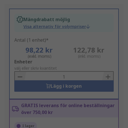
Mängdrabatt möjlig
Visa alternativ för volympriser
Antal (1 enhet)*
98,22 kr
122,78 kr
(exkl. moms)
(inkl. moms)
Add
Enheter
to
välj eller skriv kvantitet
Basket
Lägg i korgen
GRATIS leverans för online beställningar
över 750,00 kr
I lager