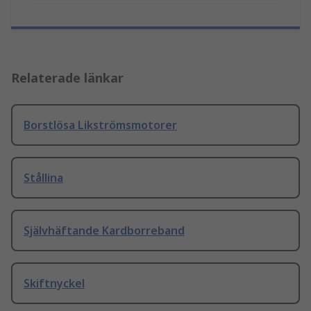
Relaterade länkar
Borstlösa Likströmsmotorer
Stållina
Självhäftande Kardborreband
Skiftnyckel