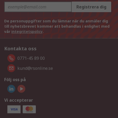
Registrera dig
De personuppgifter som du lämnar när du anmäler dig
till nyhetsbrevet kommer att behandlas i enlighet med
vår
integritetspolicy
.
Kontakta oss
0771-45 89 00
kund@rsonline.se
Följ oss på
Vi accepterar