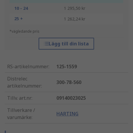
10 - 24
1 295,50 kr
25 +
1 262,24 kr
*vägledande pris
Lägg till din lista
RS-artikelnummer
:
125-1559
Distrelec
300-78-560
artikelnummer
:
Tillv. art.nr
:
09140023025
Tillverkare /
HARTING
varumärke
: