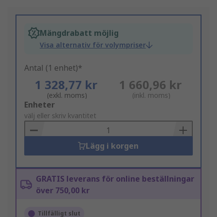
Mängdrabatt möjlig
Visa alternativ för volympriser
Antal (1 enhet)*
1 328,77 kr
1 660,96 kr
(exkl. moms)
(inkl. moms)
Add
Enheter
to
välj eller skriv kvantitet
Basket
Lägg i korgen
GRATIS leverans för online beställningar
över 750,00 kr
Tillfälligt slut