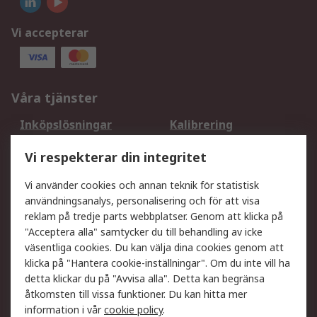
Vi accepterar
Våra tjänster
Inköpslösningar
Kalibrering
Utökat sortiment
Oljetestning och analys
Vi respekterar din integritet
DesignSpark
Teknisk Support
Ditt lokala säljteam
Exportlösningar
Vi använder cookies och annan teknik för statistisk
användningsanalys, personalisering och för att visa
reklam på tredje parts webbplatser. Genom att klicka på
Support
"Acceptera alla" samtycker du till behandling av icke
Få hjälp
Retur av varor
väsentliga cookies. Du kan välja dina cookies genom att
klicka på "Hantera cookie-inställningar". Om du inte vill ha
Leverans
Spåra din order
detta klickar du på "Avvisa alla". Detta kan begränsa
Begär en fakturakopi
Fördelar med RS-konto
åtkomsten till vissa funktioner. Du kan hitta mer
Betalningsalternativ
Okdo
information i vår
cookie policy
.