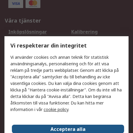
Våra tjänster
Inköpslösningar
Kalibrering
Utökat sortiment
Oljetestning och analys
Vi respekterar din integritet
DesignSpark
Teknisk Support
Ditt lokala säljteam
Exportlösningar
Vi använder cookies och annan teknik för statistisk
användningsanalys, personalisering och för att visa
reklam på tredje parts webbplatser. Genom att klicka på
Support
"Acceptera alla" samtycker du till behandling av icke
Få hjälp
Retur av varor
väsentliga cookies. Du kan välja dina cookies genom att
klicka på "Hantera cookie-inställningar". Om du inte vill ha
Leverans
Spåra din order
detta klickar du på "Avvisa alla". Detta kan begränsa
Begär en fakturakopi
Fördelar med RS-konto
åtkomsten till vissa funktioner. Du kan hitta mer
Betalningsalternativ
Okdo
information i vår
cookie policy
.
Om RS
Acceptera alla