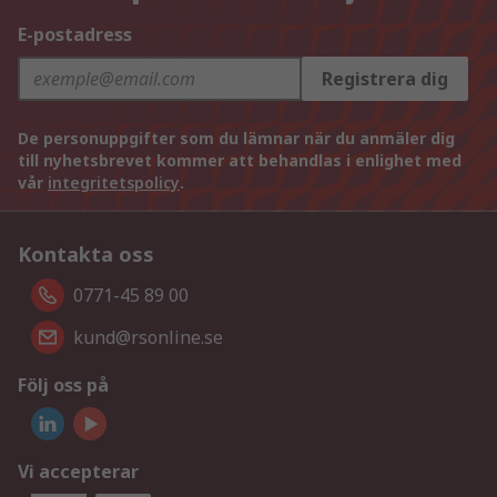
E-postadress
Registrera dig
De personuppgifter som du lämnar när du anmäler dig
till nyhetsbrevet kommer att behandlas i enlighet med
vår
integritetspolicy
.
Kontakta oss
0771-45 89 00
kund@rsonline.se
Följ oss på
Vi accepterar