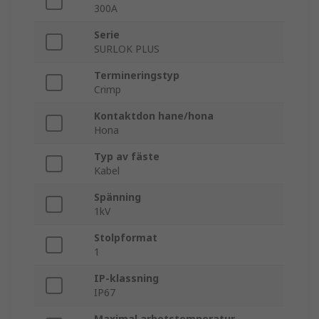
300A
Serie
SURLOK PLUS
Termineringstyp
Crimp
Kontaktdon hane/hona
Hona
Typ av fäste
Kabel
Spänning
1kV
Stolpformat
1
IP-klassning
IP67
Maximal arbetstemperatur