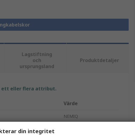
Ringkabelskor
Lagstiftning
och
Produktdetaljer
ursprungsland
tt eller flera attribut.
Värde
NEMIQ
Ringkabelsko
kterar din integritet