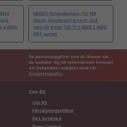
 M10
NEMIQ Ringkabelsko, För M8
 Grå,
Skruv, Oisolerad Förtent, Grå,
G 4 AWG,
ring-ID 9 mm 150 °C 2 AWG 2 AWG,
KRT serien
De personuppgifter som du lämnar när
du anmäler dig till nyhetsbrevet kommer
att behandlas i enlighet med vår
integritetspolicy
.
Om RS
Om RS
Försäljningsvillkor
Det juridiska
Press Centre