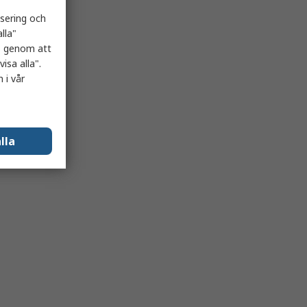
isering och
lla"
es genom att
isa alla".
 i vår
lla