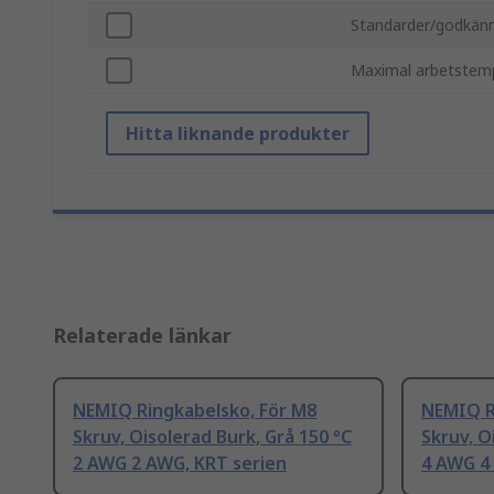
Standarder/godkän
Maximal arbetstem
Hitta liknande produkter
Relaterade länkar
NEMIQ Ringkabelsko, För M8
NEMIQ R
Skruv, Oisolerad Burk, Grå 150 °C
Skruv, O
2 AWG 2 AWG, KRT serien
4 AWG 4