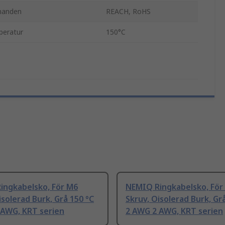
nanden
REACH, RoHS
peratur
150°C
ingkabelsko, För M6
NEMIQ Ringkabelsko, För
isolerad Burk, Grå 150 °C
Skruv, Oisolerad Burk, Gr
 AWG, KRT serien
2 AWG 2 AWG, KRT serien