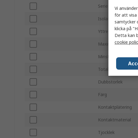
Serie
Vi använder
för att vis
Isolation
samtycker d
klicka på "H
Yttre ringdiameter
Detta kan b
cookie poli
Maximal ledarstorl
Minsta ledarstorle
Acc
Total längd
Dubbstorlek
Färg
Kontaktplätering
Kontaktmaterial
Tjocklek