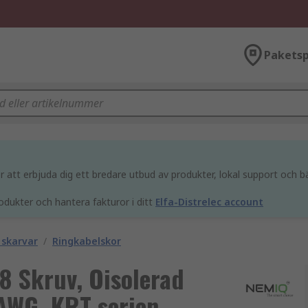
Paketsp
att erbjuda dig ett bredare utbud av produkter, lokal support och bä
odukter och hantera fakturor i ditt
Elfa-Distrelec account
 skarvar
/
Ringkabelskor
8 Skruv, Oisolerad
AWG, KRT serien