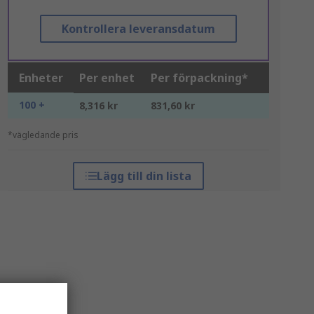
Kontrollera leveransdatum
Enheter
Per enhet
Per förpackning*
100 +
8,316 kr
831,60 kr
*vägledande pris
Lägg till din lista