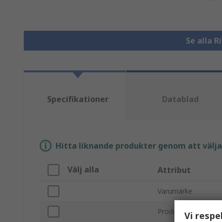
Se alla 
Specifikationer
Datablad
Hitta liknande produkter genom att välja e
Välj alla
Attribut
Varumärke
Produkttyp
Vi respe