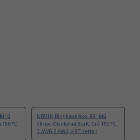
 M10
NEMIQ Ringkabelsko, För M6
å 150 °C
Skruv, Oisolerad Burk, Grå 150 °C
2 AWG 2 AWG, KRT serien