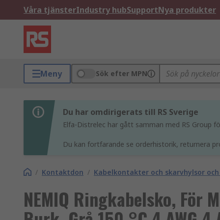
Våra tjänster
Industry hub
Support
Nya produkter
Meny
Sök efter MPN
Du har omdirigerats till RS Sverige
Elfa-Distrelec har gått samman med RS Group för 
Du kan fortfarande se orderhistorik, returnera pr
/
Kontaktdon
/
Kabelkontakter och skarvhylsor och
NEMIQ Ringkabelsko, För M
Burk, Grå 150 °C 4 AWG 4 