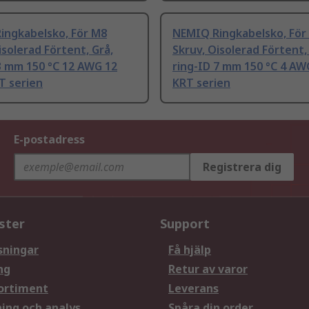
ingkabelsko, För M8
NEMIQ Ringkabelsko, För
isolerad Förtent, Grå,
Skruv, Oisolerad Förtent,
3 mm 150 °C 12 AWG 12
ring-ID 7 mm 150 °C 4 AW
T serien
KRT serien
E-postadress
Registrera dig
ster
Support
sningar
Få hjälp
ng
Retur av varor
ortiment
Leverans
ning och analys
Spåra din order