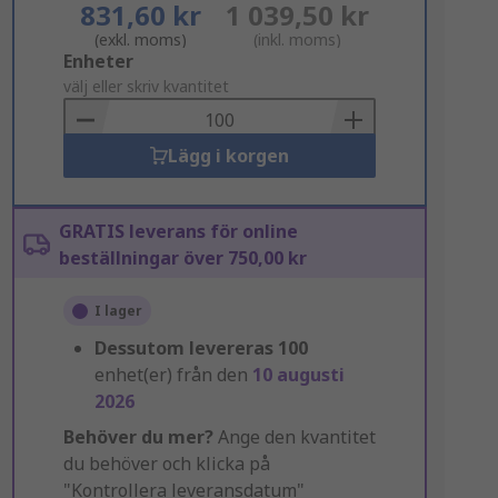
831,60 kr
1 039,50 kr
(exkl. moms)
(inkl. moms)
Add
Enheter
to
välj eller skriv kvantitet
Basket
Lägg i korgen
GRATIS leverans för online
beställningar över 750,00 kr
I lager
Dessutom levereras
100
enhet(er) från den
10 augusti
2026
Behöver du mer?
Ange den kvantitet
du behöver och klicka på
"Kontrollera leveransdatum"