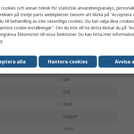
KRT
 cookies och annan teknik för statistisk användningsanalys, personal
a reklam på tredje parts webbplatser. Genom att klicka på "Acceptera a
Oisolerad
u till behandling av icke väsentliga cookies. Du kan välja dina cooki
antera cookie-inställningar". Om du inte vill ha detta klickar du på "Avv
15mm
egränsa åtkomsten till vissa funktioner. Du kan hitta mer information
cy
.
ek AWG
4AWG
k AWG
4AWG
eptera alla
Hantera cookies
Avvisa a
40.5mm
M8
Grå
Burk
Koppar
3mm