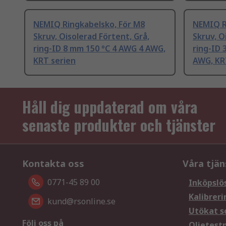
NEMIQ Ringkabelsko, För M8
NEMIQ R
Skruv, Oisolerad Förtent, Grå,
Skruv, O
ring-ID 8 mm 150 °C 4 AWG 4 AWG,
ring-ID 
KRT serien
AWG, KR
Håll dig uppdaterad om våra
senaste produkter och tjänster
Kontakta oss
Våra tjän
0771-45 89 00
Inköpslö
Kalibreri
kund@rsonline.se
Utökat s
Följ oss på
Oljetest