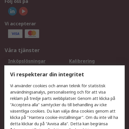
Följ oss på
Vi accepterar
Våra tjänster
Inköpslösningar
Kalibrering
Utökat sortiment
Oljetestning och analys
Vi respekterar din integritet
DesignSpark
Teknisk Support
Ditt lokala säljteam
Exportlösningar
Vi använder cookies och annan teknik för statistisk
användningsanalys, personalisering och för att visa
reklam på tredje parts webbplatser. Genom att klicka på
Support
"Acceptera alla" samtycker du till behandling av icke
Få hjälp
Retur av varor
väsentliga cookies. Du kan välja dina cookies genom att
klicka på "Hantera cookie-inställningar". Om du inte vill ha
Leverans
Spåra din order
detta klickar du på "Avvisa alla". Detta kan begränsa
Begär en fakturakopi
Fördelar med RS-konto