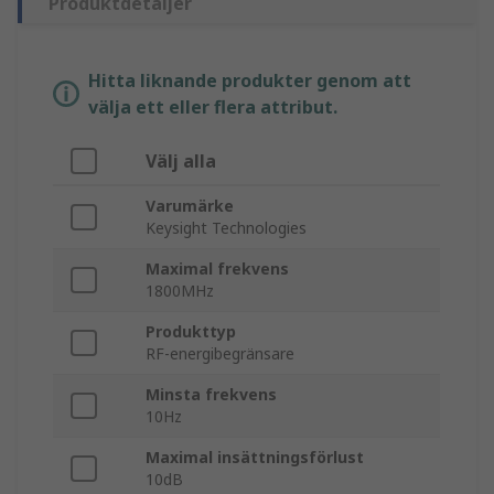
Produktdetaljer
Hitta liknande produkter genom att
välja ett eller flera attribut.
Välj alla
Varumärke
Keysight Technologies
Maximal frekvens
1800MHz
Produkttyp
RF-energibegränsare
Minsta frekvens
10Hz
Maximal insättningsförlust
10dB