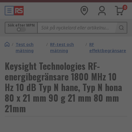
0
Sök efter MPN
/
Test och
/
RF-test och
/
RF
mätning
mätning
effektbegränsare
Keysight Technologies RF-
energibegränsare 1800 MHz 10
Hz 10 dB Typ N hane, Typ N hona
80 x 21 mm 90 g 21 mm 80 mm
21mm