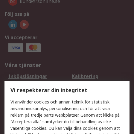
kund@rsonline.se
Följ oss på
Vi accepterar
Våra tjänster
Inköpslösningar
Kalibrering
Utökat sortiment
Oljetestning och analys
Vi respekterar din integritet
DesignSpark
Teknisk Support
Ditt lokala säljteam
Exportlösningar
Vi använder cookies och annan teknik för statistisk
användningsanalys, personalisering och för att visa
reklam på tredje parts webbplatser. Genom att klicka på
Support
"Acceptera alla" samtycker du till behandling av icke
Få hjälp
Retur av varor
väsentliga cookies. Du kan välja dina cookies genom att