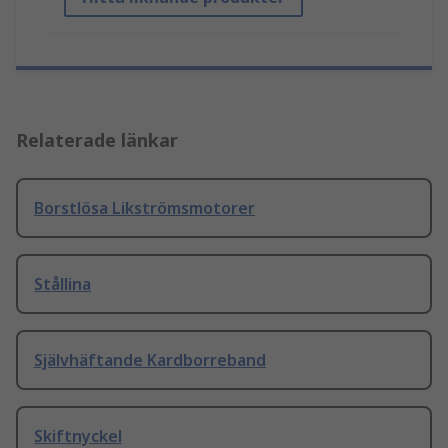
Relaterade länkar
Borstlösa Likströmsmotorer
Stållina
Självhäftande Kardborreband
Skiftnyckel