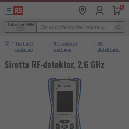
0
Sök efter MPN
/
Test och
/
RF-test och
/
RF-
mätning
mätning
detektorer
Siretta RF-detektor, 2.6 GHz