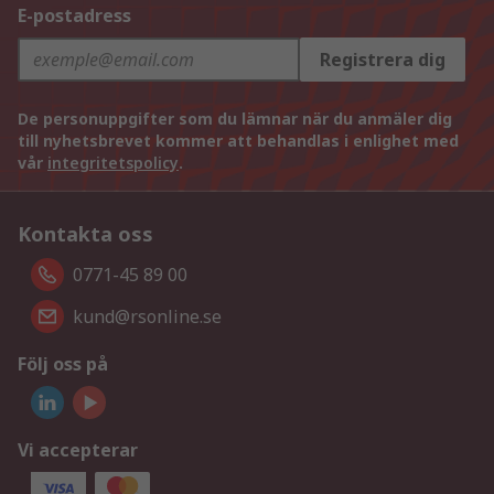
E-postadress
Registrera dig
De personuppgifter som du lämnar när du anmäler dig
till nyhetsbrevet kommer att behandlas i enlighet med
vår
integritetspolicy
.
Kontakta oss
0771-45 89 00
kund@rsonline.se
Följ oss på
Vi accepterar