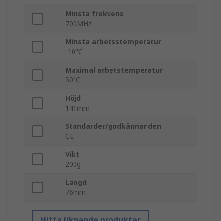
Minsta frekvens
700MHz
Minsta arbetsstemperatur
-10°C
Maximal arbetstemperatur
50°C
Höjd
141mm
Standarder/godkännanden
CE
Vikt
200g
Längd
76mm
Hitta liknande produkter