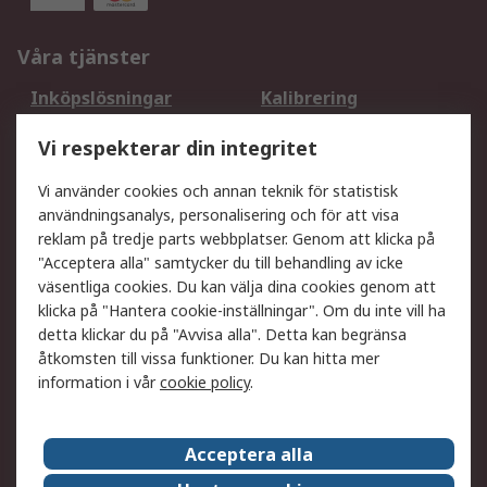
Våra tjänster
Inköpslösningar
Kalibrering
Utökat sortiment
Oljetestning och analys
Vi respekterar din integritet
DesignSpark
Teknisk Support
Ditt lokala säljteam
Exportlösningar
Vi använder cookies och annan teknik för statistisk
användningsanalys, personalisering och för att visa
reklam på tredje parts webbplatser. Genom att klicka på
Support
"Acceptera alla" samtycker du till behandling av icke
Få hjälp
Retur av varor
väsentliga cookies. Du kan välja dina cookies genom att
klicka på "Hantera cookie-inställningar". Om du inte vill ha
Leverans
Spåra din order
detta klickar du på "Avvisa alla". Detta kan begränsa
Begär en fakturakopi
Fördelar med RS-konto
åtkomsten till vissa funktioner. Du kan hitta mer
Betalningsalternativ
Okdo
information i vår
cookie policy
.
Om RS
Acceptera alla
Om RS
Försäljningsvillkor