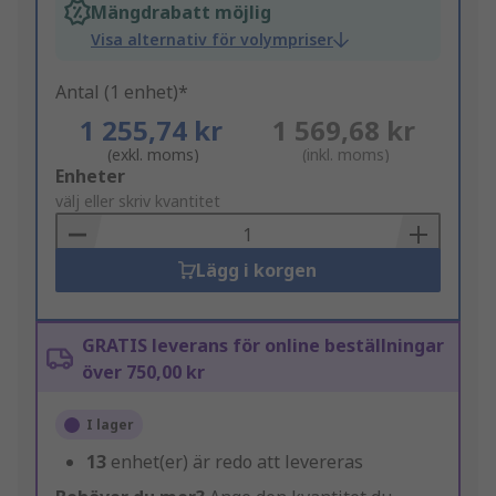
Mängdrabatt möjlig
Visa alternativ för volympriser
Antal (1 enhet)*
1 255,74 kr
1 569,68 kr
(exkl. moms)
(inkl. moms)
Add
Enheter
to
välj eller skriv kvantitet
Basket
Lägg i korgen
GRATIS leverans för online beställningar
över 750,00 kr
I lager
13
enhet(er) är redo att levereras