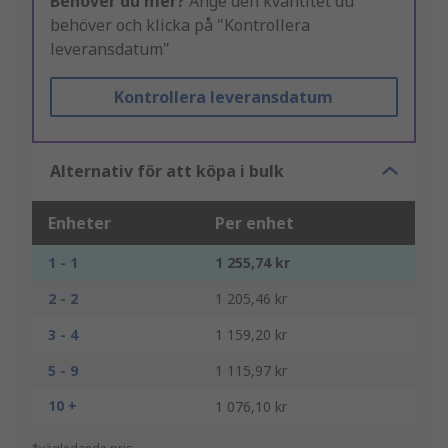
Behöver du mer?
Ange den kvantitet du
behöver och klicka på "Kontrollera
leveransdatum"
Kontrollera leveransdatum
Alternativ för att köpa i bulk
Enheter
Per enhet
1 - 1
1 255,74 kr
2 - 2
1 205,46 kr
3 - 4
1 159,20 kr
5 - 9
1 115,97 kr
10 +
1 076,10 kr