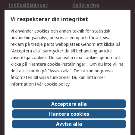
Inköpslösningar
Kalibrering
Utökat sortiment
Oljetestning och analys
Vi respekterar din integritet
DesignSpark
Teknisk Support
Ditt lokala säljteam
Exportlösningar
Vi använder cookies och annan teknik för statistisk
användningsanalys, personalisering och för att visa
reklam på tredje parts webbplatser. Genom att klicka på
Support
"Acceptera alla" samtycker du till behandling av icke
Få hjälp
Retur av varor
väsentliga cookies. Du kan välja dina cookies genom att
klicka på "Hantera cookie-inställningar". Om du inte vill ha
Leverans
Spåra din order
detta klickar du på "Avvisa alla". Detta kan begränsa
Begär en fakturakopi
Fördelar med RS-konto
åtkomsten till vissa funktioner. Du kan hitta mer
Betalningsalternativ
Okdo
information i vår
cookie policy
.
Om RS
Acceptera alla
Om RS
Försäljningsvillkor
Hantera cookies
Det juridiska
Press Centre
Avvisa alla
Jobba hos RS
ESG
Över hela världen
Våra certificeringar