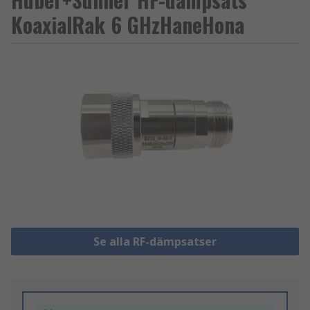
KoaxialRak 6 GHzHaneHona
Se alla RF-dämpsatser