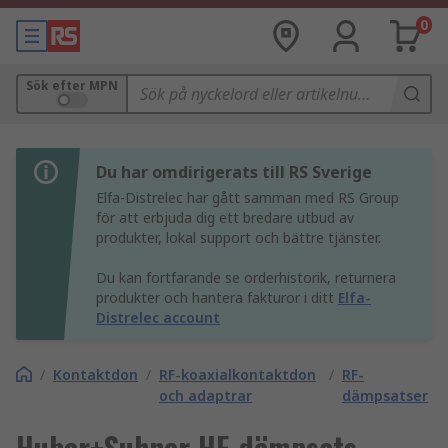
0
Sök efter MPN
Du har omdirigerats till RS Sverige
Elfa-Distrelec har gått samman med RS Group
för att erbjuda dig ett bredare utbud av
produkter, lokal support och bättre tjänster.
Du kan fortfarande se orderhistorik, returnera
produkter och hantera fakturor i ditt
Elfa-
Distrelec account
/
Kontaktdon
/
RF-koaxialkontaktdon
/
RF-
och adaptrar
dämpsatser
Huber+Suhner HF-dämpsats