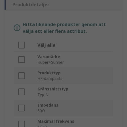
Produktdetaljer
Hitta liknande produkter genom att
välja ett eller flera attribut.
Välj alla
Varumärke
Huber+Suhner
Produkttyp
HF-dämpsats
Gränssnittstyp
Typ N
Impedans
50Ω
Maximal frekvens
6GHz