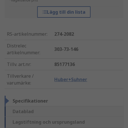
*vägledande pris
Lägg till din lista
RS-artikelnummer
:
274-2082
Distrelec
303-73-146
artikelnummer
:
Tillv. art.nr
:
85177136
Tillverkare /
Huber+Suhner
varumärke
:
Specifikationer
Datablad
Lagstiftning och ursprungsland