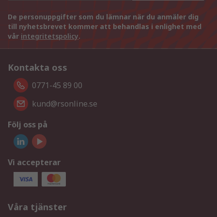
De personuppgifter som du lämnar när du anmäler dig
till nyhetsbrevet kommer att behandlas i enlighet med
vår
integritetspolicy
.
Kontakta oss
0771-45 89 00
kund@rsonline.se
Följ oss på
Vi accepterar
Våra tjänster