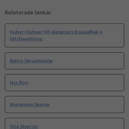
Relaterade länkar
Huber+Suhner HF-dämpsats KoaxialRak 6
GHzHaneHona
Bahco Skruvmejslar
Hss Borr
Aluminium Skenor
Vita Skjortor