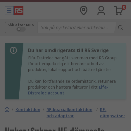
0
Sök efter MPN
Du har omdirigerats till RS Sverige
Elfa-Distrelec har gått samman med RS Group
för att erbjuda dig ett bredare utbud av
produkter, lokal support och bättre tjänster.
Du kan fortfarande se orderhistorik, returnera
produkter och hantera fakturor i ditt
Elfa-
Distrelec account
/
Kontaktdon
/
RF-koaxialkontaktdon
/
RF-
och adaptrar
dämpsatser
Huber+Suhner HF-dämpsats