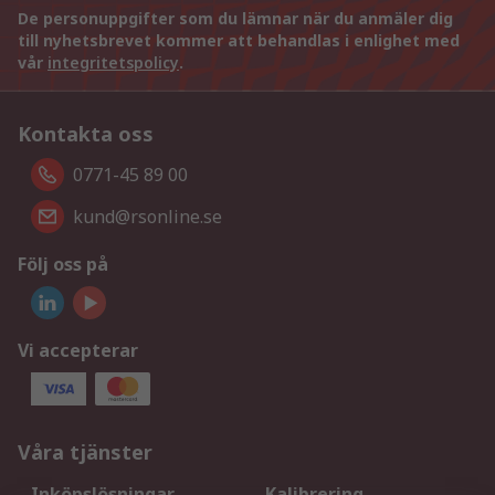
De personuppgifter som du lämnar när du anmäler dig
till nyhetsbrevet kommer att behandlas i enlighet med
vår
integritetspolicy
.
Kontakta oss
0771-45 89 00
kund@rsonline.se
Följ oss på
Vi accepterar
Våra tjänster
Inköpslösningar
Kalibrering