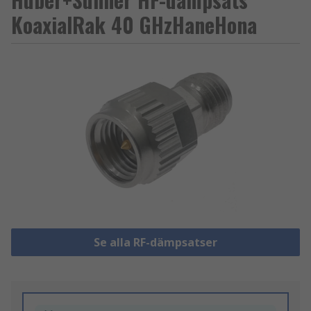
KoaxialRak 40 GHzHaneHona
Se alla RF-dämpsatser