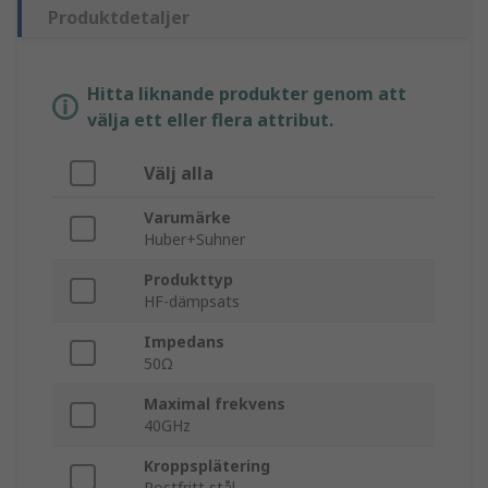
Produktdetaljer
Hitta liknande produkter genom att
välja ett eller flera attribut.
Välj alla
Varumärke
Huber+Suhner
Produkttyp
HF-dämpsats
Impedans
50Ω
Maximal frekvens
40GHz
Kroppsplätering
Rostfritt stål