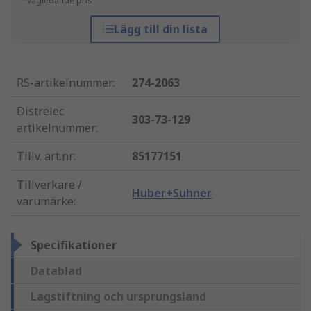
*vägledande pris
Lägg till din lista
RS-artikelnummer
:
274-2063
Distrelec
303-73-129
artikelnummer
:
Tillv. art.nr
:
85177151
Tillverkare /
Huber+Suhner
varumärke
:
Specifikationer
Datablad
Lagstiftning och ursprungsland