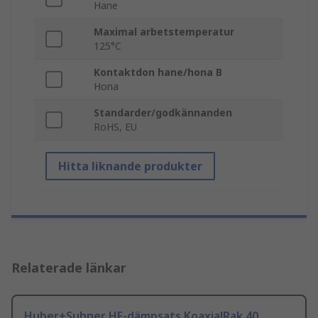
Hane
Maximal arbetstemperatur
125°C
Kontaktdon hane/hona B
Hona
Standarder/godkännanden
RoHS, EU
Hitta liknande produkter
Relaterade länkar
Huber+Suhner HF-dämpsats KoaxialRak 40