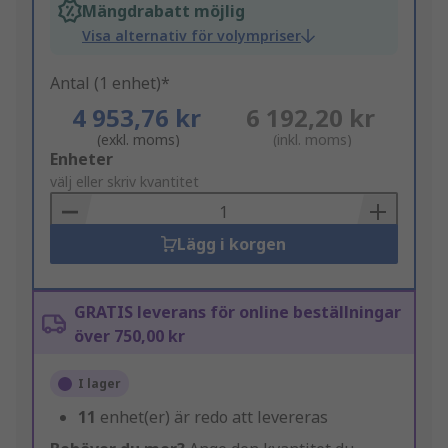
Mängdrabatt möjlig
Visa alternativ för volympriser
Antal (1 enhet)*
4 953,76 kr
6 192,20 kr
(exkl. moms)
(inkl. moms)
Add
Enheter
to
välj eller skriv kvantitet
Basket
Lägg i korgen
GRATIS leverans för online beställningar
över 750,00 kr
I lager
11
enhet(er) är redo att levereras