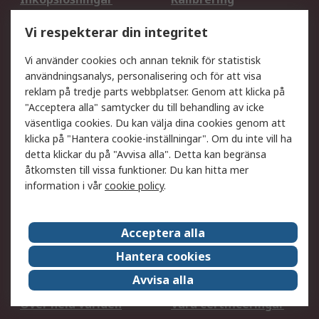
Utökat sortiment
Oljetestning och analys
Vi respekterar din integritet
DesignSpark
Teknisk Support
Ditt lokala säljteam
Exportlösningar
Vi använder cookies och annan teknik för statistisk
användningsanalys, personalisering och för att visa
reklam på tredje parts webbplatser. Genom att klicka på
Support
"Acceptera alla" samtycker du till behandling av icke
Få hjälp
Retur av varor
väsentliga cookies. Du kan välja dina cookies genom att
klicka på "Hantera cookie-inställningar". Om du inte vill ha
Leverans
Spåra din order
detta klickar du på "Avvisa alla". Detta kan begränsa
Begär en fakturakopi
Fördelar med RS-konto
åtkomsten till vissa funktioner. Du kan hitta mer
Betalningsalternativ
Okdo
information i vår
cookie policy
.
Om RS
Acceptera alla
Om RS
Försäljningsvillkor
Hantera cookies
Det juridiska
Press Centre
Avvisa alla
Jobba hos RS
ESG
Över hela världen
Våra certificeringar