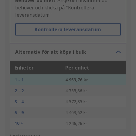
Behöver du mer?
Ange den kvantitet du
behöver och klicka på "Kontrollera
leveransdatum"
Kontrollera leveransdatum
Alternativ för att köpa i bulk
Enheter
Per enhet
1 - 1
4 953,76 kr
2 - 2
4 755,86 kr
3 - 4
4 572,85 kr
5 - 9
4 403,62 kr
10 +
4 246,26 kr