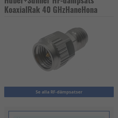
KoaxialRak 40 GHzHaneHona
Se alla RF-dämpsatser