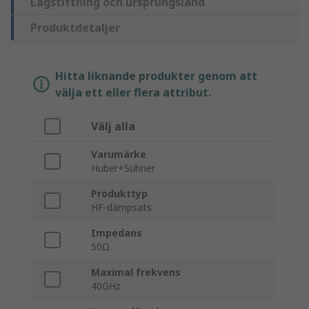
Lagstiftning och ursprungsland
Produktdetaljer
Hitta liknande produkter genom att
välja ett eller flera attribut.
Välj alla
Varumärke
Huber+Suhner
Produkttyp
HF-dämpsats
Impedans
50Ω
Maximal frekvens
40GHz