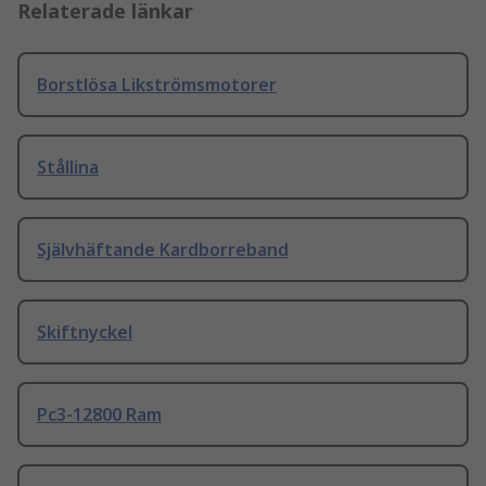
Relaterade länkar
Borstlösa Likströmsmotorer
Stållina
Självhäftande Kardborreband
Skiftnyckel
Pc3-12800 Ram