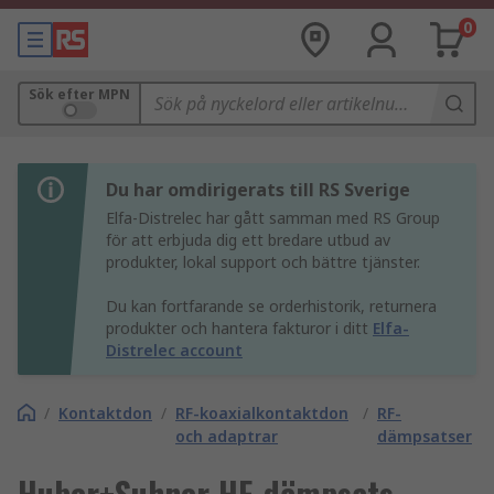
0
Sök efter MPN
Du har omdirigerats till RS Sverige
Elfa-Distrelec har gått samman med RS Group
för att erbjuda dig ett bredare utbud av
produkter, lokal support och bättre tjänster.
Du kan fortfarande se orderhistorik, returnera
produkter och hantera fakturor i ditt
Elfa-
Distrelec account
/
Kontaktdon
/
RF-koaxialkontaktdon
/
RF-
och adaptrar
dämpsatser
Huber+Suhner HF-dämpsats