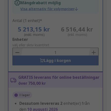
Mängdrabatt möjlig
Visa alternativ för volympriser
Antal (1 enhet)*
5 213,15 kr
6 516,44 kr
(exkl. moms)
(inkl. moms)
Add
Enheter
to
välj eller skriv kvantitet
Basket
Lägg i korgen
GRATIS leverans för online beställningar
över 750,00 kr
I lager
Dessutom levereras
2
enhet(er) från
den
10 augusti 2026