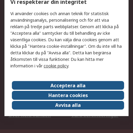
Vi respekterar din integritet
DesignSpark
Teknisk Support
Ditt lokala säljteam
Exportlösningar
Vi använder cookies och annan teknik för statistisk
användningsanalys, personalisering och för att visa
reklam på tredje parts webbplatser. Genom att klicka på
Support
"Acceptera alla" samtycker du till behandling av icke
Få hjälp
Retur av varor
väsentliga cookies. Du kan välja dina cookies genom att
klicka på "Hantera cookie-inställningar". Om du inte vill ha
Leverans
Spåra din order
detta klickar du på "Avvisa alla". Detta kan begränsa
Begär en fakturakopi
Fördelar med RS-konto
åtkomsten till vissa funktioner. Du kan hitta mer
Betalningsalternativ
Okdo
information i vår
cookie policy
.
Om RS
Acceptera alla
Om RS
Försäljningsvillkor
Hantera cookies
Det juridiska
Press Centre
Avvisa alla
Jobba hos RS
ESG
Över hela världen
Våra certificeringar