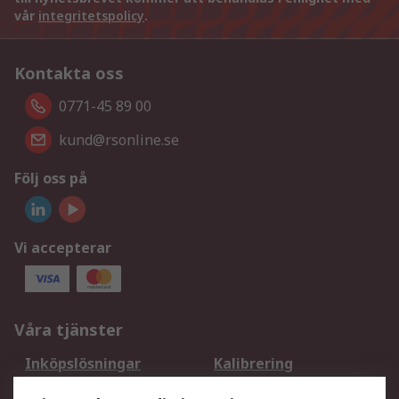
vår
integritetspolicy
.
Kontakta oss
0771-45 89 00
kund@rsonline.se
Följ oss på
Vi accepterar
Våra tjänster
Inköpslösningar
Kalibrering
Utökat sortiment
Oljetestning och analys