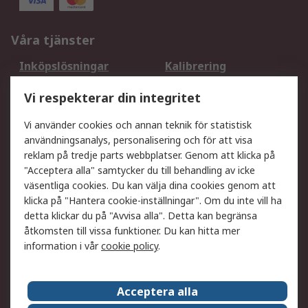
Våra tjänster
Inköpslösningar
Kalibrering
Utökat sortiment
Oljetestning och analys
Vi respekterar din integritet
DesignSpark
Teknisk Support
Ditt lokala säljteam
Exportlösningar
Vi använder cookies och annan teknik för statistisk
användningsanalys, personalisering och för att visa
reklam på tredje parts webbplatser. Genom att klicka på
Support
"Acceptera alla" samtycker du till behandling av icke
Få hjälp
Retur av varor
väsentliga cookies. Du kan välja dina cookies genom att
klicka på "Hantera cookie-inställningar". Om du inte vill ha
Leverans
Spåra din order
detta klickar du på "Avvisa alla". Detta kan begränsa
Begär en fakturakopi
Fördelar med RS-konto
åtkomsten till vissa funktioner. Du kan hitta mer
Betalningsalternativ
Okdo
information i vår
cookie policy
.
Om RS
Acceptera alla
Om RS
Försäljningsvillkor