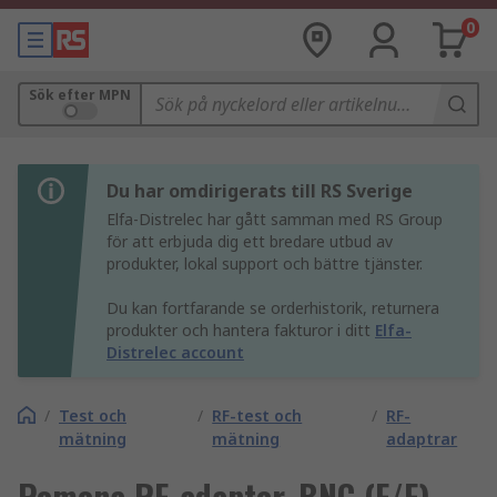
0
Sök efter MPN
Du har omdirigerats till RS Sverige
Elfa-Distrelec har gått samman med RS Group
för att erbjuda dig ett bredare utbud av
produkter, lokal support och bättre tjänster.
Du kan fortfarande se orderhistorik, returnera
produkter och hantera fakturor i ditt
Elfa-
Distrelec account
/
Test och
/
RF-test och
/
RF-
mätning
mätning
adaptrar
Pomona RF-adapter, BNC (F/F)-