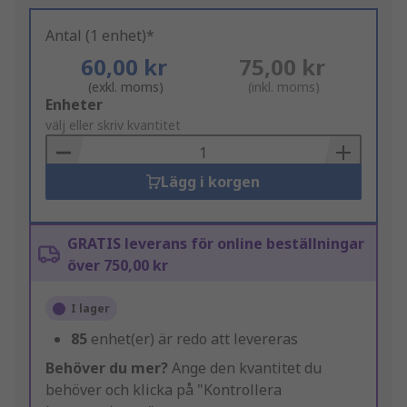
Antal (1 enhet)*
60,00 kr
75,00 kr
(exkl. moms)
(inkl. moms)
Add
Enheter
to
välj eller skriv kvantitet
Basket
Lägg i korgen
GRATIS leverans för online beställningar
över 750,00 kr
I lager
85
enhet(er) är redo att levereras
Behöver du mer?
Ange den kvantitet du
behöver och klicka på "Kontrollera