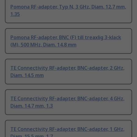
Pomona RF-adapter, Typ N, 3 GHz, Diam. 12.7 mm,
1.35
Pomona RF-adapter, BNC (F) till treaxlig 3-klack
(M), 500 MHz, Diam. 14.8 mm
TE Connectivity RF-adapter, BNC-adapter, 2 GHz,
Diam. 14.5 mm
TE Connectivity RF-adapter, BNC-adapter, 4 GHz,
Diam. 14.7 mm, 1.3
TE Connectivity RF-adapter, BNC-adapter, 1 GHz,
Diam. 15.5 mm, 1.7