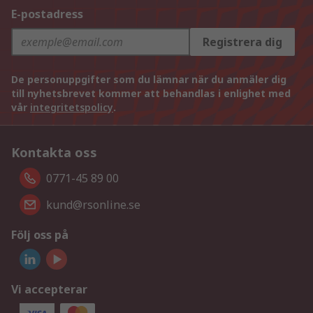
E-postadress
Registrera dig
De personuppgifter som du lämnar när du anmäler dig
till nyhetsbrevet kommer att behandlas i enlighet med
vår
integritetspolicy
.
Kontakta oss
0771-45 89 00
kund@rsonline.se
Följ oss på
Vi accepterar