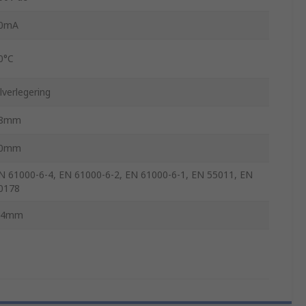
0mA
0°C
ilverlegering
8mm
0mm
N 61000-6-4, EN 61000-6-2, EN 61000-6-1, EN 55011, EN
0178
.4mm