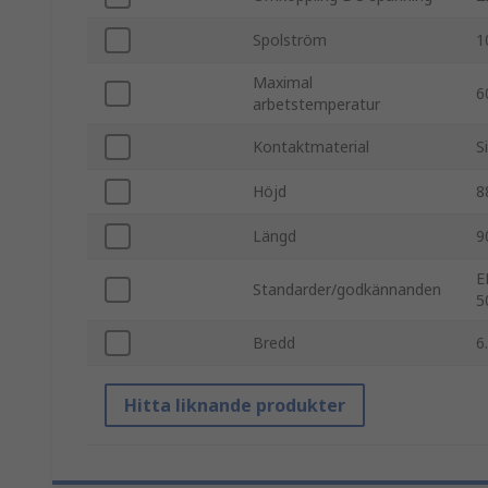
Spolström
1
Maximal
6
arbetstemperatur
Kontaktmaterial
S
Höjd
8
Längd
9
E
Standarder/godkännanden
5
Bredd
6
Hitta liknande produkter