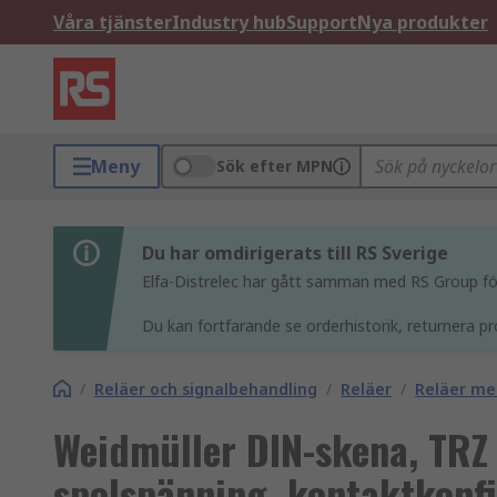
Våra tjänster
Industry hub
Support
Nya produkter
Meny
Sök efter MPN
Du har omdirigerats till RS Sverige
Elfa-Distrelec har gått samman med RS Group för 
Du kan fortfarande se orderhistorik, returnera pr
/
Reläer och signalbehandling
/
Reläer
/
Reläer me
Weidmüller DIN-skena, TRZ 
spolspänning, kontaktkonf