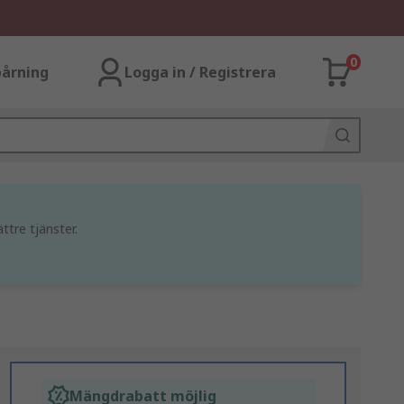
0
årning
Logga in / Registrera
ttre tjänster.
Mängdrabatt möjlig