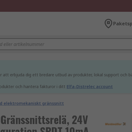
Paketsp
att erbjuda dig ett bredare utbud av produkter, lokal support och bä
odukter och hantera fakturor i ditt
Elfa-Distrelec account
d elektromekaniskt gränssnitt
Gränssnittsrelä, 24V
iguration SPDT 10mA