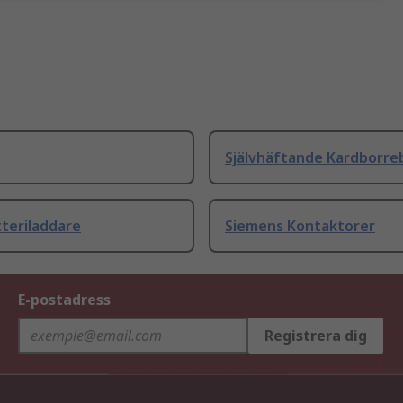
Självhäftande Kardborre
teriladdare
Siemens Kontaktorer
E-postadress
Registrera dig