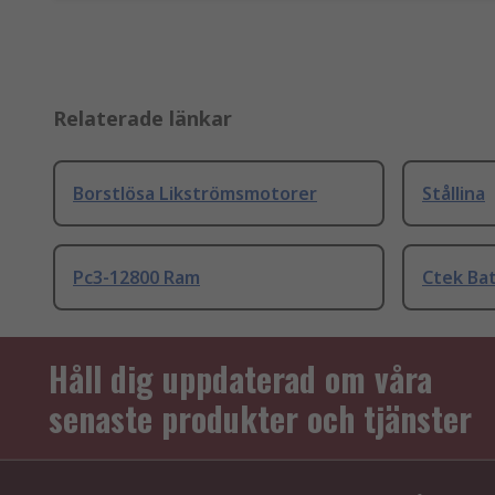
Relaterade länkar
Borstlösa Likströmsmotorer
Stållina
Pc3-12800 Ram
Ctek Bat
Håll dig uppdaterad om våra
senaste produkter och tjänster