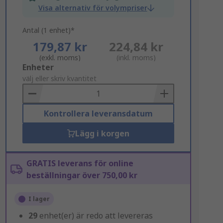
Visa alternativ för volympriser
Antal (1 enhet)*
179,87 kr
224,84 kr
(exkl. moms)
(inkl. moms)
Add
Enheter
to
välj eller skriv kvantitet
Basket
Kontrollera leveransdatum
Lägg i korgen
GRATIS leverans för online
beställningar över 750,00 kr
I lager
29
enhet(er) är redo att levereras