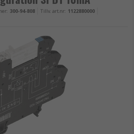
mer
:
300-94-808
Tillv. art.nr
:
1122880000