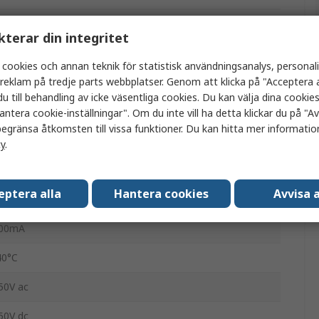
eidmüller
kterar din integritet
ränssnittsrelä
 cookies och annan teknik för statistisk användningsanalys, personal
a reklam på tredje parts webbplatser. Genom att klicka på "Acceptera a
4V
u till behandling av icke väsentliga cookies. Du kan välja dina cooki
PDT
antera cookie-inställningar". Om du inte vill ha detta klickar du på "Avv
egränsa åtkomsten till vissa funktioner. Du kan hitta mer information
IN-skena
cy
.
RZ
eptera alla
Hantera cookies
Avvisa a
jäderklämma
00mA
40°C
50V ac
50V dc