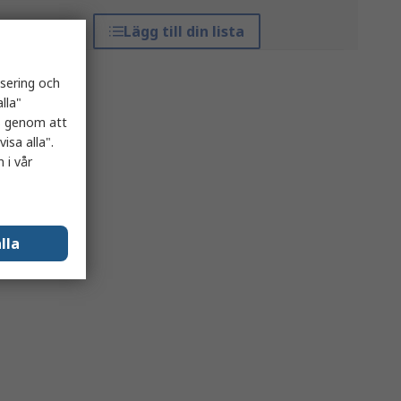
Lägg till din lista
isering och
lla"
es genom att
isa alla".
 i vår
lla