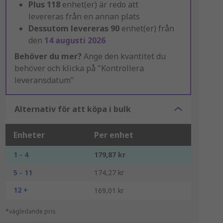
Plus
118
enhet(er) är redo att
levereras från en annan plats
Dessutom levereras
90
enhet(er) från
den
14 augusti 2026
Behöver du mer?
Ange den kvantitet du
behöver och klicka på "Kontrollera
leveransdatum"
Alternativ för att köpa i bulk
Enheter
Per enhet
1 - 4
179,87 kr
5 - 11
174,27 kr
12 +
169,01 kr
*vägledande pris