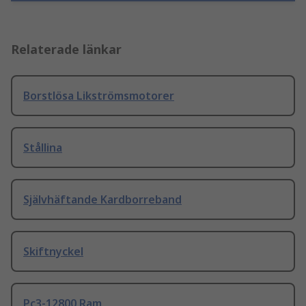
Relaterade länkar
Borstlösa Likströmsmotorer
Stållina
Självhäftande Kardborreband
Skiftnyckel
Pc3-12800 Ram