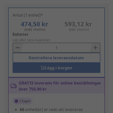
Antal (1 enhet)*
474,50 kr
593,12 kr
(exkl. moms)
(inkl. moms)
Add
Enheter
to
välj eller skriv kvantitet
Basket
Kontrollera leveransdatum
Lägg i korgen
GRATIS leverans för online beställningar
över 750,00 kr
I lager
66
enhet(er) är redo att levereras