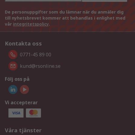
De personuppgifter som du lämnar när du anmäler dig
till nyhetsbrevet kommer att behandlas i enlighet med
vår
integritetspolicy
.
Kontakta oss
0771-45 89 00
kund@rsonline.se
Följ oss på
Vi accepterar
Våra tjänster