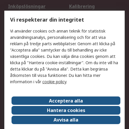
Inköpslösningar
Kalibrering
Utökat sortiment
Oljetestning och analys
Vi respekterar din integritet
DesignSpark
Teknisk Support
Ditt lokala säljteam
Exportlösningar
Vi använder cookies och annan teknik för statistisk
användningsanalys, personalisering och för att visa
reklam på tredje parts webbplatser. Genom att klicka på
Support
"Acceptera alla" samtycker du till behandling av icke
Få hjälp
Retur av varor
väsentliga cookies. Du kan välja dina cookies genom att
klicka på "Hantera cookie-inställningar". Om du inte vill ha
Leverans
Spåra din order
detta klickar du på "Avvisa alla". Detta kan begränsa
Begär en fakturakopi
Fördelar med RS-konto
åtkomsten till vissa funktioner. Du kan hitta mer
Betalningsalternativ
Okdo
information i vår
cookie policy
.
Om RS
Acceptera alla
Om RS
Försäljningsvillkor
Hantera cookies
Det juridiska
Press Centre
Avvisa alla
Jobba hos RS
ESG