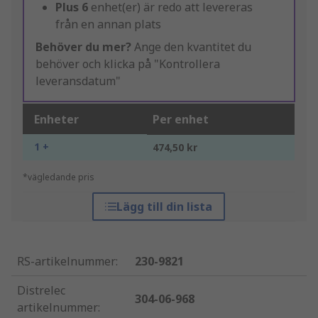
Plus
6
enhet(er) är redo att levereras
från en annan plats
Behöver du mer?
Ange den kvantitet du
behöver och klicka på "Kontrollera
leveransdatum"
Enheter
Per enhet
1 +
474,50 kr
*vägledande pris
Lägg till din lista
RS-artikelnummer
:
230-9821
Distrelec
304-06-968
artikelnummer
: