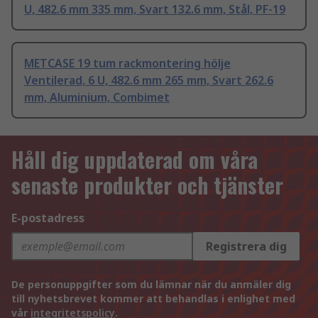
U, 482.6 mm 335 mm, Svart 132.6 mm, Stål, PF-19
METCASE 19 tum rackmontering hölje
Ventilerad, 6 U, 482.6 mm 265 mm, Svart 262.6
mm, Aluminium, Combimet
Håll dig uppdaterad om våra
senaste produkter och tjänster
E-postadress
Registrera dig
De personuppgifter som du lämnar när du anmäler dig
till nyhetsbrevet kommer att behandlas i enlighet med
vår
integritetspolicy
.