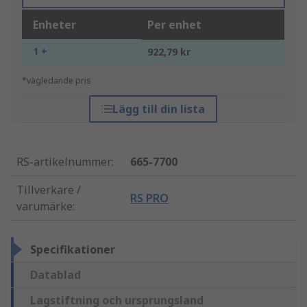
Enheter
Per enhet
1 +
922,79 kr
*vägledande pris
Lägg till din lista
RS-artikelnummer
:
665-7700
Tillverkare /
RS PRO
varumärke
:
Specifikationer
Datablad
Lagstiftning och ursprungsland