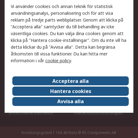
Ditt lokala säljteam
Exportlösningar
Vi använder cookies och annan teknik för statistisk
användningsanalys, personalisering och för att visa
reklam på tredje parts webbplatser. Genom att klicka på
Support
"Acceptera alla" samtycker du till behandling av icke
Få hjälp
Retur av varor
väsentliga cookies. Du kan välja dina cookies genom att
klicka på "Hantera cookie-inställningar". Om du inte vill ha
Leverans
Spåra din order
detta klickar du på "Avvisa alla". Detta kan begränsa
Begär en fakturakopi
Fördelar med RS-konto
åtkomsten till vissa funktioner. Du kan hitta mer
Betalningsalternativ
Okdo
information i vår
cookie policy
.
Om RS
Acceptera alla
Om RS
Försäljningsvillkor
Hantera cookies
Det juridiska
Press Centre
Avvisa alla
Jobba hos RS
ESG
Över hela världen
Våra certificeringar
Kronborgsgränd 1 164 46 Kista
© RS Components AB