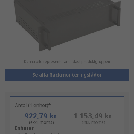
Denna bild representerar endast produktgruppen
Se alla Rackmonteringslådor
Antal (1 enhet)*
922,79 kr
1 153,49 kr
(exkl. moms)
(inkl. moms)
Add
Enheter