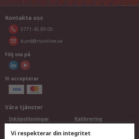
Kontakta oss
0771-45 89 00
kund@rsonline.se
Följ oss på
Vi accepterar
Våra tjänster
Inköpslösningar
Kalibrering
Utökat sortiment
Oljetestning och analys
Vi respekterar din integritet
DesignSpark
Teknisk Support