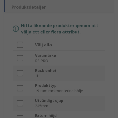
Produktdetaljer
Hitta liknande produkter genom att
välja ett eller flera attribut.
Välj alla
Varumärke
RS PRO
Rack enhet
1U
Produkttyp
19 tum rackmontering hölje
Utvändigt djup
245mm
Extern höjd