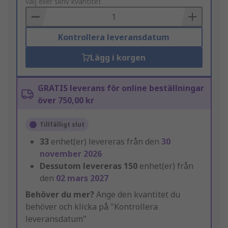
to
välj eller skriv kvantitet
Basket
Kontrollera leveransdatum
Lägg i korgen
GRATIS leverans för online beställningar
över 750,00 kr
Tillfälligt slut
33
enhet(er) levereras från den
30
november 2026
Dessutom levereras
150
enhet(er) från
den
02 mars 2027
Behöver du mer?
Ange den kvantitet du
behöver och klicka på "Kontrollera
leveransdatum"