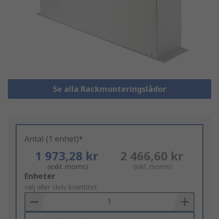
Se alla Rackmonteringslådor
Antal (1 enhet)*
1 973,28 kr
2 466,60 kr
(exkl. moms)
(inkl. moms)
Add
Enheter
to
välj eller skriv kvantitet
Basket