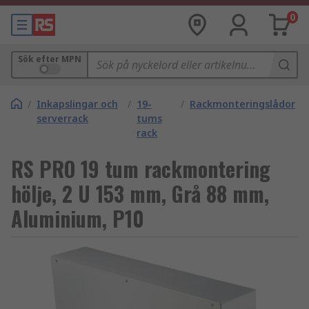
0
Sök efter MPN
/
Inkapslingar och
/
19-
/
Rackmonteringslådor
serverrack
tums
rack
RS PRO 19 tum rackmontering
hölje, 2 U 153 mm, Grå 88 mm,
Aluminium, P10