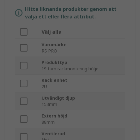
Hitta liknande produkter genom att
välja ett eller flera attribut.
Välj alla
Varumärke
RS PRO
Produkttyp
19 tum rackmontering hölje
Rack enhet
2U
Utvändigt djup
153mm
Extern höjd
88mm
Ventilerad
Nej