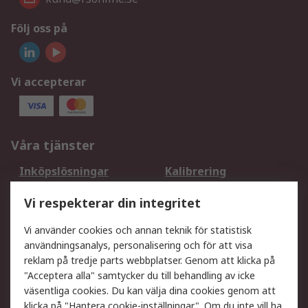
Följ oss på
Vi accepterar
Våra tjänster
Inköpslösningar
Kalibrering
Utökat sortiment
Oljetestning och analys
Vi respekterar din integritet
DesignSpark
Teknisk Support
Ditt lokala säljteam
Exportlösningar
Vi använder cookies och annan teknik för statistisk
användningsanalys, personalisering och för att visa
reklam på tredje parts webbplatser. Genom att klicka på
Support
"Acceptera alla" samtycker du till behandling av icke
Få hjälp
Retur av varor
väsentliga cookies. Du kan välja dina cookies genom att
klicka på "Hantera cookie-inställningar". Om du inte vill ha