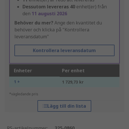
Dessutom levereras
40
enhet(er) från
den
11 augusti 2026
Behöver du mer?
Ange den kvantitet du
behöver och klicka på "Kontrollera
leveransdatum"
Kontrollera leveransdatum
Enheter
Per enhet
1 +
1 729,73 kr
*vägledande pris
Lägg till din lista
RS-artikelnummer
:
325-0860