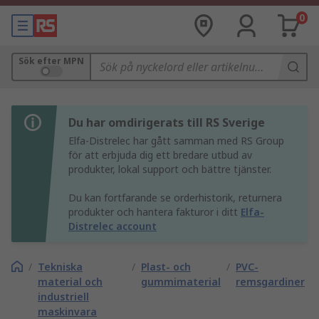
0
Sök efter MPN
Du har omdirigerats till RS Sverige
Elfa-Distrelec har gått samman med RS Group
för att erbjuda dig ett bredare utbud av
produkter, lokal support och bättre tjänster.
Du kan fortfarande se orderhistorik, returnera
produkter och hantera fakturor i ditt
Elfa-
Distrelec account
/
Tekniska
/
Plast- och
/
PVC-
material och
gummimaterial
remsgardiner
industriell
maskinvara