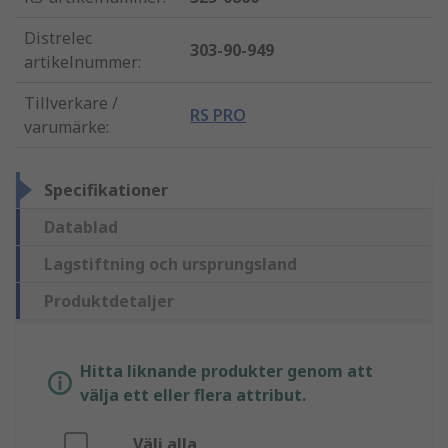
Distrelec
303-90-949
artikelnummer
:
Tillverkare /
RS PRO
varumärke
:
Specifikationer
Datablad
Lagstiftning och ursprungsland
Produktdetaljer
Hitta liknande produkter genom att
välja ett eller flera attribut.
Välj alla