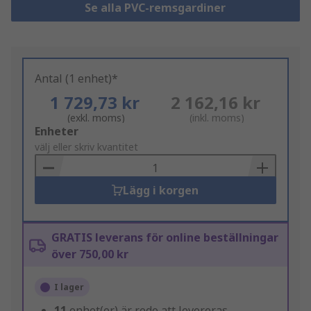
Se alla PVC-remsgardiner
Antal (1 enhet)*
1 729,73 kr
2 162,16 kr
(exkl. moms)
(inkl. moms)
Add
Enheter
to
välj eller skriv kvantitet
Basket
Lägg i korgen
GRATIS leverans för online beställningar
över 750,00 kr
I lager
11
enhet(er) är redo att levereras