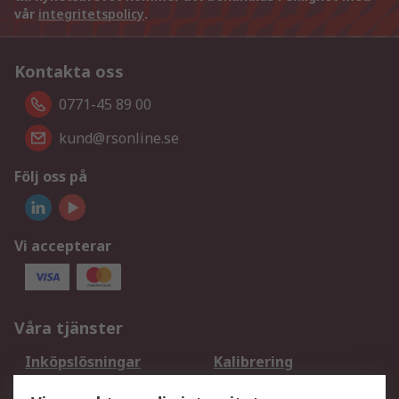
vår
integritetspolicy
.
Kontakta oss
0771-45 89 00
kund@rsonline.se
Följ oss på
Vi accepterar
Våra tjänster
Inköpslösningar
Kalibrering
Utökat sortiment
Oljetestning och analys