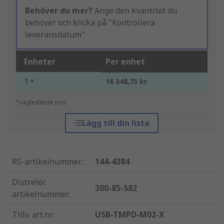
Behöver du mer?
Ange den kvantitet du
behöver och klicka på "Kontrollera
leveransdatum"
Enheter
Per enhet
1 +
16 348,75 kr
*vägledande pris
Lägg till din lista
RS-artikelnummer
:
144-4384
Distrelec
300-85-582
artikelnummer
:
Tillv. art.nr
:
USB-TMPD-M02-X