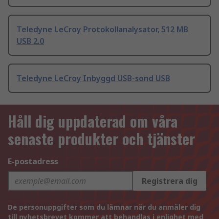
Teledyne LeCroy Protokollanalysator, 512 MB
USB 2.0
Teledyne LeCroy Inbyggd USB-sond USB
Håll dig uppdaterad om våra
senaste produkter och tjänster
E-postadress
Registrera dig
De personuppgifter som du lämnar när du anmäler dig
till nyhetsbrevet kommer att behandlas i enlighet med