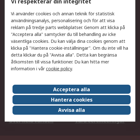
Vi respekterar din integritet
DesignSpark
Teknisk Support
Ditt lokala säljteam
Exportlösningar
Vi använder cookies och annan teknik för statistisk
användningsanalys, personalisering och för att visa
reklam på tredje parts webbplatser. Genom att klicka på
Support
"Acceptera alla" samtycker du till behandling av icke
Få hjälp
Retur av varor
väsentliga cookies. Du kan välja dina cookies genom att
klicka på "Hantera cookie-inställningar". Om du inte vill ha
Leverans
Spåra din order
detta klickar du på "Avvisa alla". Detta kan begränsa
Begär en fakturakopi
Fördelar med RS-konto
åtkomsten till vissa funktioner. Du kan hitta mer
Betalningsalternativ
Okdo
information i vår
cookie policy
.
Om RS
Acceptera alla
Om RS
Försäljningsvillkor
Hantera cookies
Det juridiska
Press Centre
Avvisa alla
Jobba hos RS
ESG
Över hela världen
Våra certificeringar