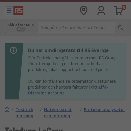
0
Sök efter MPN
Du har omdirigerats till RS Sverige
Elfa-Distrelec har gått samman med RS Group
för att erbjuda dig ett bredare utbud av
produkter, lokal support och bättre tjänster.
Du kan fortfarande se orderhistorik, returnera
produkter och hantera fakturor i ditt
Elfa-
Distrelec account
/
Test och
/
Nätverkstest
/
Protokollanalysator
mätning
och mätning
Teledyne LeCroy