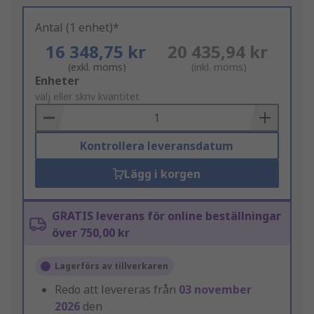
Antal (1 enhet)*
16 348,75 kr
20 435,94 kr
(exkl. moms)
(inkl. moms)
Add
Enheter
to
välj eller skriv kvantitet
Basket
Kontrollera leveransdatum
Lägg i korgen
GRATIS leverans för online beställningar
över 750,00 kr
Lagerförs av tillverkaren
Redo att levereras från
03 november
2026
den