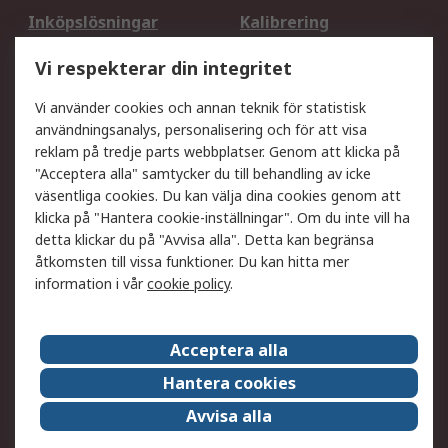
Inköpslösningar
Kalibrering
Utökat sortiment
Oljetestning och analys
Vi respekterar din integritet
DesignSpark
Teknisk Support
Ditt lokala säljteam
Exportlösningar
Vi använder cookies och annan teknik för statistisk
användningsanalys, personalisering och för att visa
reklam på tredje parts webbplatser. Genom att klicka på
Support
"Acceptera alla" samtycker du till behandling av icke
Få hjälp
Retur av varor
väsentliga cookies. Du kan välja dina cookies genom att
klicka på "Hantera cookie-inställningar". Om du inte vill ha
Leverans
Spåra din order
detta klickar du på "Avvisa alla". Detta kan begränsa
Begär en fakturakopi
Fördelar med RS-konto
åtkomsten till vissa funktioner. Du kan hitta mer
Betalningsalternativ
Okdo
information i vår
cookie policy
.
Om RS
Acceptera alla
Om RS
Försäljningsvillkor
Hantera cookies
Det juridiska
Press Centre
Avvisa alla
Jobba hos RS
ESG