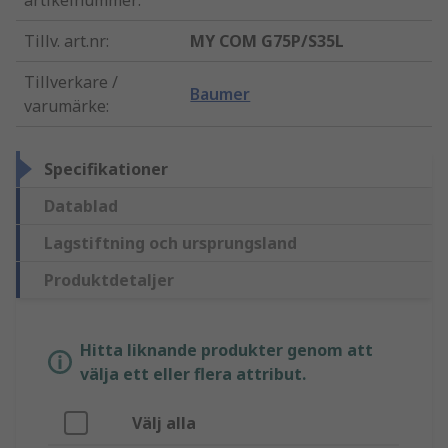
artikelnummer
:
Tillv. art.nr
:
MY COM G75P/S35L
Tillverkare /
Baumer
varumärke
:
Specifikationer
Datablad
Lagstiftning och ursprungsland
Produktdetaljer
Hitta liknande produkter genom att
välja ett eller flera attribut.
Välj alla