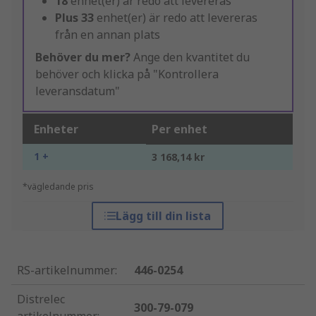
18
enhet(er) är redo att levereras
Plus
33
enhet(er) är redo att levereras
från en annan plats
Behöver du mer?
Ange den kvantitet du
behöver och klicka på "Kontrollera
leveransdatum"
Enheter
Per enhet
1 +
3 168,14 kr
*vägledande pris
Lägg till din lista
RS-artikelnummer
:
446-0254
Distrelec
300-79-079