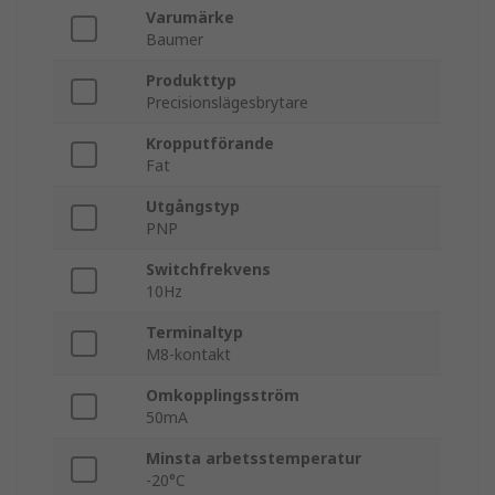
Varumärke
Baumer
Produkttyp
Precisionslägesbrytare
Kropputförande
Fat
Utgångstyp
PNP
Switchfrekvens
10Hz
Terminaltyp
M8-kontakt
Omkopplingsström
50mA
Minsta arbetsstemperatur
-20°C