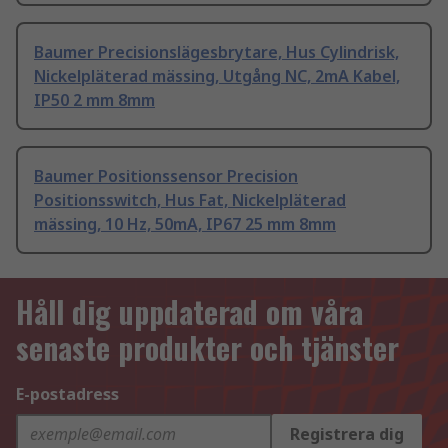
Baumer Precisionslägesbrytare, Hus Cylindrisk,
Nickelpläterad mässing, Utgång NC, 2mA Kabel,
IP50 2 mm 8mm
Baumer Positionssensor Precision
Positionsswitch, Hus Fat, Nickelpläterad
mässing, 10 Hz, 50mA, IP67 25 mm 8mm
Håll dig uppdaterad om våra
senaste produkter och tjänster
E-postadress
Registrera dig