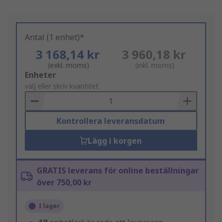
Antal (1 enhet)*
3 168,14 kr
3 960,18 kr
(exkl. moms)
(inkl. moms)
Add
Enheter
to
välj eller skriv kvantitet
Basket
Kontrollera leveransdatum
Lägg i korgen
GRATIS leverans för online beställningar
över 750,00 kr
I lager