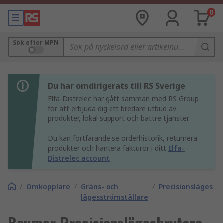
0
Sök efter MPN
Du har omdirigerats till RS Sverige
Elfa-Distrelec har gått samman med RS Group
för att erbjuda dig ett bredare utbud av
produkter, lokal support och bättre tjänster.
Du kan fortfarande se orderhistorik, returnera
produkter och hantera fakturor i ditt
Elfa-
Distrelec account
/
Omkopplare
/
Gräns- och
/
Precisionslägesbr
lägesströmställare
Baumer Precisionslägesbrytare,