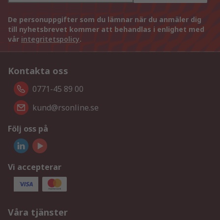
De personuppgifter som du lämnar när du anmäler dig
till nyhetsbrevet kommer att behandlas i enlighet med
vår
integritetspolicy
.
Kontakta oss
0771-45 89 00
kund@rsonline.se
Följ oss på
Vi accepterar
Våra tjänster