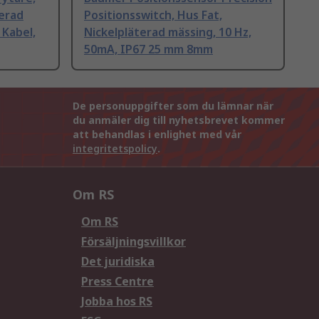
terad
Positionsswitch, Hus Fat,
 Kabel,
Nickelpläterad mässing, 10 Hz,
50mA, IP67 25 mm 8mm
De personuppgifter som du lämnar när
du anmäler dig till nyhetsbrevet kommer
att behandlas i enlighet med vår
integritetspolicy
.
Om RS
Om RS
Försäljningsvillkor
Det juridiska
Press Centre
Jobba hos RS