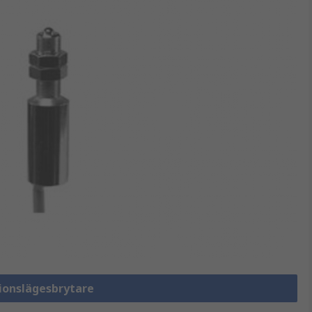
sionslägesbrytare