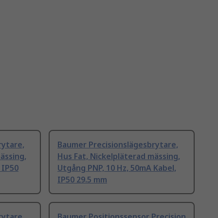
rytare,
Baumer Precisionslägesbrytare,
ässing,
Hus Fat, Nickelpläterad mässing,
 IP50
Utgång PNP, 10 Hz, 50mA Kabel,
IP50 29.5 mm
rytare,
Baumer Positionssensor Precision