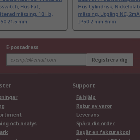
sswitch, Hus Fat,
Hus Cylindrisk, Nickelplä
äterad mässing, 10 Hz,
mässing, Utgång NC, 2mA
P50 21.5 mm
IP50 2 mm 8mm
E-postadress
Registrera dig
ster
Support
sningar
Få hjälp
ng
Retur av varor
ortiment
Leverans
ning och analys
Spåra din order
ark
Begär en fakturakopi