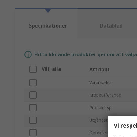
Specifikationer
Datablad
Hitta liknande produkter genom att välja e
Välj alla
Attribut
Varumärke
Kropputförande
Produkttyp
Utgångstyp
Vi respe
Detekteringsområde