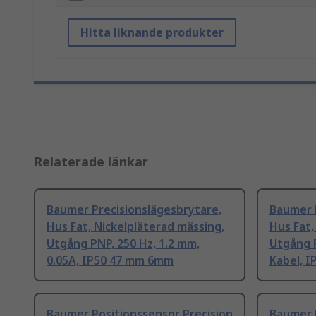
Hitta liknande produkter
Relaterade länkar
Baumer Precisionslägesbrytare,
Baumer 
Hus Fat, Nickelpläterad mässing,
Hus Fat,
Utgång PNP, 250 Hz, 1.2 mm,
Utgång P
0.05A, IP50 47 mm 6mm
Kabel, 
Baumer Positionssensor Precision
Baumer P