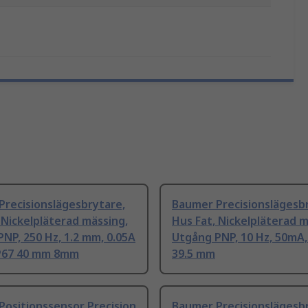
Precisionslägesbrytare,
Baumer Precisionslägesb
 Nickelpläterad mässing,
Hus Fat, Nickelpläterad m
NP, 250 Hz, 1.2 mm, 0.05A
Utgång PNP, 10 Hz, 50mA,
IP67 40 mm 8mm
39.5 mm
ositionssensor Precision
Baumer Precisionslägesb