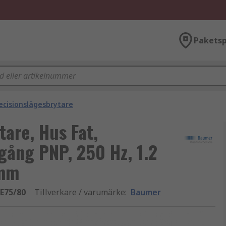
Paketsp
ecisionslägesbrytare
are, Hus Fat,
gång PNP, 250 Hz, 1.2
6mm
E75/80
Tillverkare / varumärke
:
Baumer