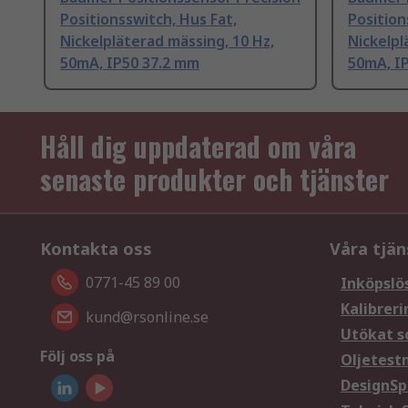
Positionsswitch, Hus Fat,
Position
Nickelpläterad mässing, 10 Hz,
Nickelpl
50mA, IP50 37.2 mm
50mA, I
Håll dig uppdaterad om våra
senaste produkter och tjänster
Kontakta oss
Våra tjän
0771-45 89 00
Inköpslö
Kalibreri
kund@rsonline.se
Utökat s
Följ oss på
Oljetest
DesignSp