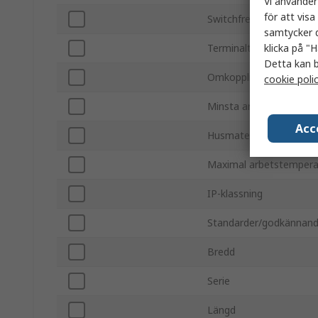
Vi använder
för att vis
Switchfrekvens
samtycker d
klicka på "H
Terminaltyp
Detta kan b
Omkopplingsström
cookie poli
Minsta arbetsstempera
Acc
Husmaterial
Maximal arbetstempera
IP-klassning
Standarder/godkännan
Bredd
Serie
Längd