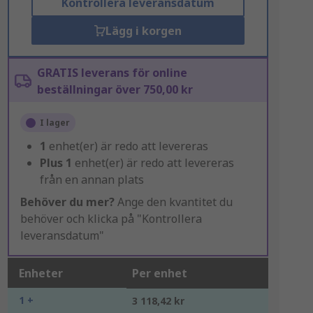
Kontrollera leveransdatum
Lägg i korgen
GRATIS leverans för online
beställningar över 750,00 kr
I lager
1
enhet(er) är redo att levereras
Plus
1
enhet(er) är redo att levereras
från en annan plats
Behöver du mer?
Ange den kvantitet du
behöver och klicka på "Kontrollera
leveransdatum"
Enheter
Per enhet
1 +
3 118,42 kr