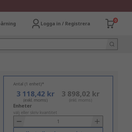
0
årning
Logga in / Registrera
Antal (1 enhet)*
3 118,42 kr
3 898,02 kr
(exkl. moms)
(inkl. moms)
Add
Enheter
to
välj eller skriv kvantitet
Basket