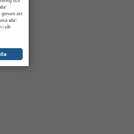
isering och
lla"
es genom att
isa alla".
 i vår
lla