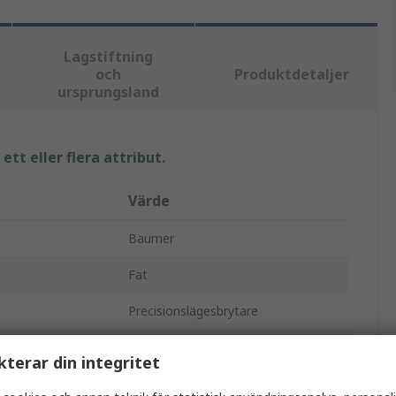
Lagstiftning
och
Produktdetaljer
ursprungsland
tt eller flera attribut.
Värde
Baumer
Fat
Precisionslägesbrytare
PNP
kterar din integritet
1.2 mm