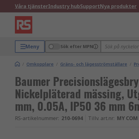
Våra tjänster
Industry hub
Support
Nya produkter
Meny
Sök efter MPN
/
Omkopplare
/
Gräns- och lägesströmställare
/
Pr
Baumer Precisionslägesbryt
Nickelpläterad mässing, Ut
mm, 0.05A, IP50 36 mm 
RS-artikelnummer
:
210-0694
Tillv. art.nr
:
MY COM 