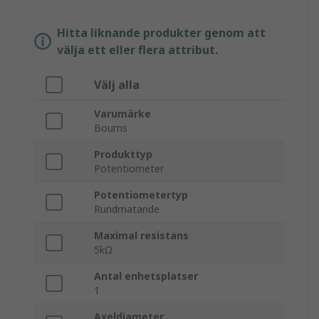
Hitta liknande produkter genom att
välja ett eller flera attribut.
Välj alla
Varumärke
Bourns
Produkttyp
Potentiometer
Potentiometertyp
Rundmatande
Maximal resistans
5kΩ
Antal enhetsplatser
1
Axeldiameter