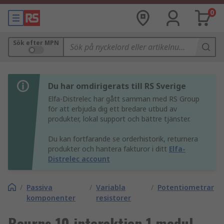
0
Sök efter MPN
Du har omdirigerats till RS Sverige
Elfa-Distrelec har gått samman med RS Group
för att erbjuda dig ett bredare utbud av
produkter, lokal support och bättre tjänster.
Du kan fortfarande se orderhistorik, returnera
produkter och hantera fakturor i ditt
Elfa-
Distrelec account
/
Passiva
/
Variabla
/
Potentiometrar
komponenter
resistorer
Bourns 10 interaktion 1 modul