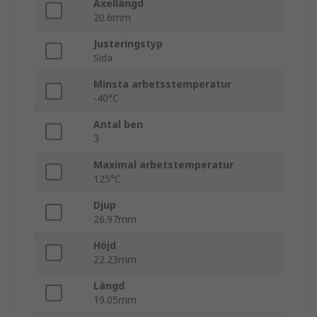
Axellängd
20.6mm
Justeringstyp
Sida
Minsta arbetsstemperatur
-40°C
Antal ben
3
Maximal arbetstemperatur
125°C
Djup
26.97mm
Höjd
22.23mm
Längd
19.05mm