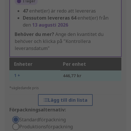
I lager
47
enhet(er) är redo att levereras
Dessutom levereras
64
enhet(er) från
den
13 augusti 2026
Behöver du mer?
Ange den kvantitet du
behöver och klicka på "Kontrollera
leveransdatum"
Enheter
Per enhet
1 +
446,77 kr
*vägledande pris
Lägg till din lista
Förpackningsalternativ:
Standardförpackning
Produktionsförpackning