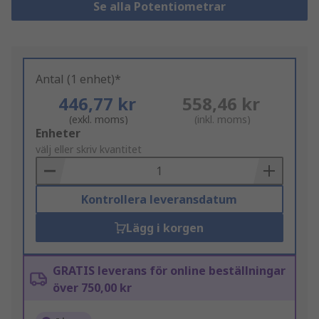
Se alla Potentiometrar
Antal (1 enhet)*
446,77 kr
558,46 kr
(exkl. moms)
(inkl. moms)
Add
Enheter
to
välj eller skriv kvantitet
Basket
Kontrollera leveransdatum
Lägg i korgen
GRATIS leverans för online beställningar
över 750,00 kr