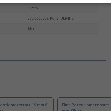
39mm
n
ELV(0005EC), RoHS, UL94HB
Silver
tentiometerratt 19 mm 6
Elma Potentiometerratt 
er
mm, Silver