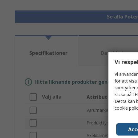
Se alla Pot
Specifikationer
Datablad
Vi respe
Vi använder
för att vis
Hitta liknande produkter genom att välja e
samtycker d
klicka på "H
Välj alla
Attribut
Detta kan b
cookie poli
Varumärke
Produkttyp
Acc
Axeldiameter