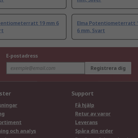
tentiometerratt 19 mm 6
Elma Potentiometerratt 
rt
6 mm, Svart
E-postadress
Registrera dig
ster
Support
sningar
Få hjälp
ng
Retur av varor
ortiment
Leverans
ning och analys
Spåra din order