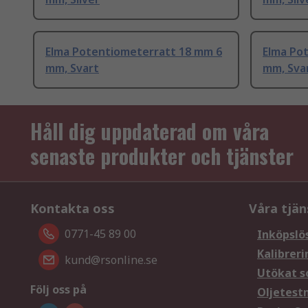
Elma Potentiometerratt 18 mm 6
Elma Po
mm, Svart
mm, Sva
Håll dig uppdaterad om våra
senaste produkter och tjänster
Kontakta oss
Våra tjän
0771-45 89 00
Inköpslö
Kalibreri
kund@rsonline.se
Utökat s
Följ oss på
Oljetest