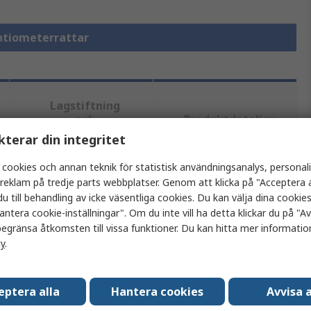
entiometerrattar
Lagstiftning
och
Produktdetaljer
ursprungsland
kterar din integritet
 cookies och annan teknik för statistisk användningsanalys, personal
a reklam på tredje parts webbplatser. Genom att klicka på "Acceptera a
tt eller flera attribut.
u till behandling av icke väsentliga cookies. Du kan välja dina cooki
antera cookie-inställningar". Om du inte vill ha detta klickar du på "Avv
Värde
egränsa åtkomsten till vissa funktioner. Du kan hitta mer information
cy
.
Elma
Potentiometerratt
eptera alla
Hantera cookies
Avvisa a
6mm