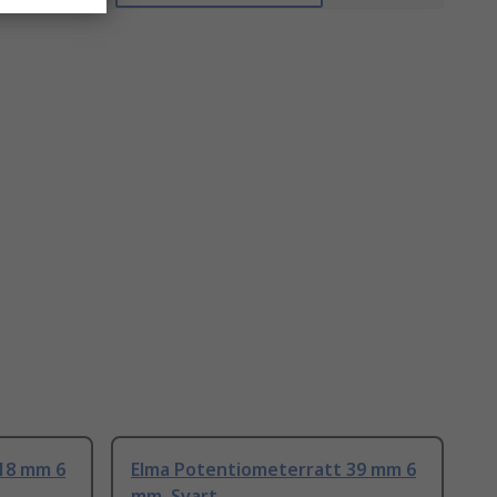
18 mm 6
Elma Potentiometerratt 39 mm 6
mm, Svart