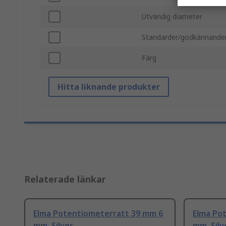
Utvändig diameter
Standarder/godkännande
Färg
Hitta liknande produkter
Relaterade länkar
Elma Potentiometerratt 39 mm 6
Elma Po
mm, Silver
mm, Silv