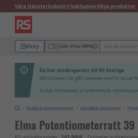
Våra tjänster
Industry hub
Support
Nya produkter
Meny
Sök efter MPN
Du har omdirigerats till RS Sverige
Elfa-Distrelec har gått samman med RS Group för 
Du kan fortfarande se orderhistorik, returnera pr
/
Passiva komponenter
/
Variabla resistorer
/
Pote
Elma Potentiometerratt 39
RS-artikelnummer
:
243-9608
Distrelec artikelnum