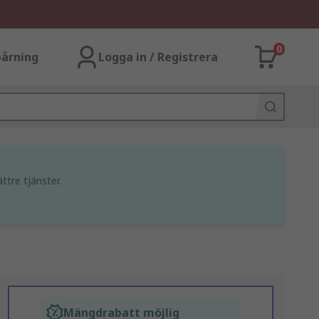
0
årning
Logga in / Registrera
ttre tjänster.
Mängdrabatt möjlig