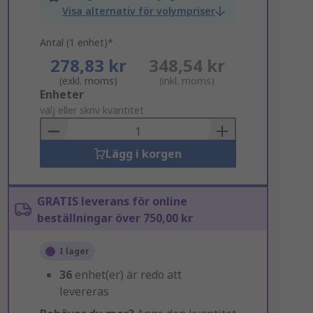
Visa alternativ för volympriser
Antal (1 enhet)*
278,83 kr
348,54 kr
(exkl. moms)
(inkl. moms)
Add
Enheter
to
välj eller skriv kvantitet
Basket
Lägg i korgen
GRATIS leverans för online
beställningar över 750,00 kr
I lager
36
enhet(er) är redo att
levereras