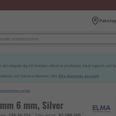
Paketsp
att erbjuda dig ett bredare utbud av produkter, lokal support och bä
odukter och hantera fakturor i ditt
Elfa-Distrelec account
ntiometerrattar
 mm 6 mm, Silver
mer
:
138-10-224
Tillv. art.nr
:
K1-DM-S60