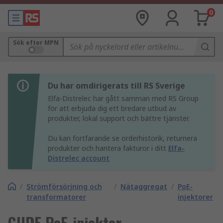
0
Sök efter MPN
Du har omdirigerats till RS Sverige
Elfa-Distrelec har gått samman med RS Group
för att erbjuda dig ett bredare utbud av
produkter, lokal support och bättre tjänster.
Du kan fortfarande se orderhistorik, returnera
produkter och hantera fakturor i ditt
Elfa-
Distrelec account
/
Strömförsörjning och
/
Nätaggregat
/
PoE-
transformatorer
injektorer
GUDE PoE-injektor