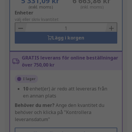
5 331,09 kr
6 663,86 kr
(exkl. moms)
(inkl. moms)
Add
Enheter
to
välj eller skriv kvantitet
Basket
Lägg i korgen
GRATIS leverans för online beställningar
över 750,00 kr
I lager
10
enhet(er) är redo att levereras från
en annan plats
Behöver du mer?
Ange den kvantitet du
behöver och klicka på "Kontrollera
leveransdatum"