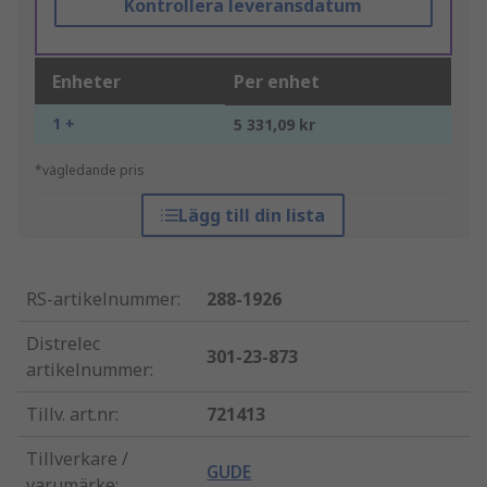
Kontrollera leveransdatum
Enheter
Per enhet
1 +
5 331,09 kr
*vägledande pris
Lägg till din lista
RS-artikelnummer
:
288-1926
Distrelec
301-23-873
artikelnummer
:
Tillv. art.nr
:
721413
Tillverkare /
GUDE
varumärke
: