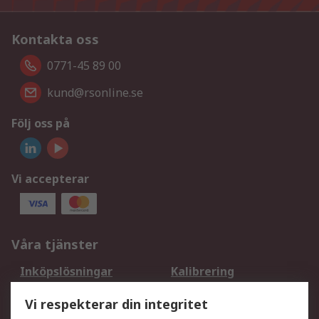
Kontakta oss
0771-45 89 00
kund@rsonline.se
Följ oss på
Vi accepterar
Våra tjänster
Inköpslösningar
Kalibrering
Utökat sortiment
Oljetestning och analys
Vi respekterar din integritet
DesignSpark
Teknisk Support