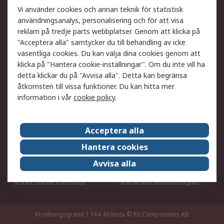
Ditt lokala säljteam
Exportlösningar
Vi använder cookies och annan teknik för statistisk
användningsanalys, personalisering och för att visa
reklam på tredje parts webbplatser. Genom att klicka på
Support
"Acceptera alla" samtycker du till behandling av icke
Få hjälp
Retur av varor
väsentliga cookies. Du kan välja dina cookies genom att
klicka på "Hantera cookie-inställningar". Om du inte vill ha
Leverans
Spåra din order
detta klickar du på "Avvisa alla". Detta kan begränsa
Begär en fakturakopi
Fördelar med RS-konto
åtkomsten till vissa funktioner. Du kan hitta mer
Betalningsalternativ
Okdo
information i vår
cookie policy
.
Om RS
Acceptera alla
Om RS
Försäljningsvillkor
Hantera cookies
Det juridiska
Press Centre
Avvisa alla
Jobba hos RS
ESG
Över hela världen
Våra certificeringar
Kronborgsgränd 1 164 46 Kista
© RS Components AB