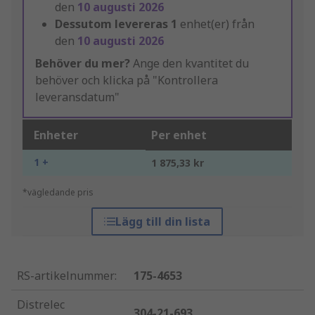
den
10 augusti 2026
Dessutom levereras
1
enhet(er) från
den
10 augusti 2026
Behöver du mer?
Ange den kvantitet du
behöver och klicka på "Kontrollera
leveransdatum"
Enheter
Per enhet
1 +
1 875,33 kr
*vägledande pris
Lägg till din lista
RS-artikelnummer
:
175-4653
Distrelec
304-21-693