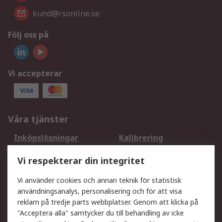
kund@rsonline.se
Följ oss på
Vi accepterar
Våra tjänster
Inköpslösningar
Kalibrering
Utökat sortiment
Oljetestning och analys
Vi respekterar din integritet
DesignSpark
Teknisk Support
Ditt lokala säljteam
Exportlösningar
Vi använder cookies och annan teknik för statistisk
användningsanalys, personalisering och för att visa
reklam på tredje parts webbplatser. Genom att klicka på
Support
"Acceptera alla" samtycker du till behandling av icke