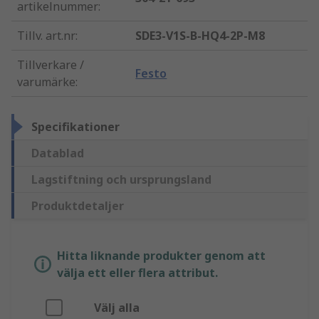
artikelnummer
:
Tillv. art.nr
:
SDE3-V1S-B-HQ4-2P-M8
Tillverkare /
Festo
varumärke
:
Specifikationer
Datablad
Lagstiftning och ursprungsland
Produktdetaljer
Hitta liknande produkter genom att
välja ett eller flera attribut.
Välj alla