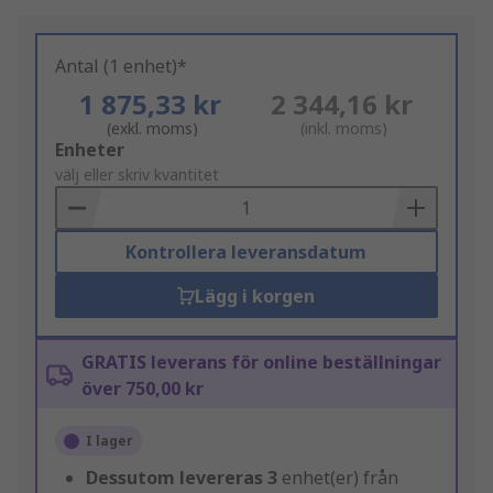
Antal (1 enhet)*
1 875,33 kr
2 344,16 kr
(exkl. moms)
(inkl. moms)
Add
Enheter
to
välj eller skriv kvantitet
Basket
Kontrollera leveransdatum
Lägg i korgen
GRATIS leverans för online beställningar
över 750,00 kr
I lager
Dessutom levereras
3
enhet(er) från