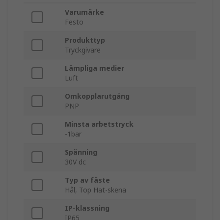
Varumärke
Festo
Produkttyp
Tryckgivare
Lämpliga medier
Luft
Omkopplarutgång
PNP
Minsta arbetstryck
-1bar
Spänning
30V dc
Typ av fäste
Hål, Top Hat-skena
IP-klassning
IP65