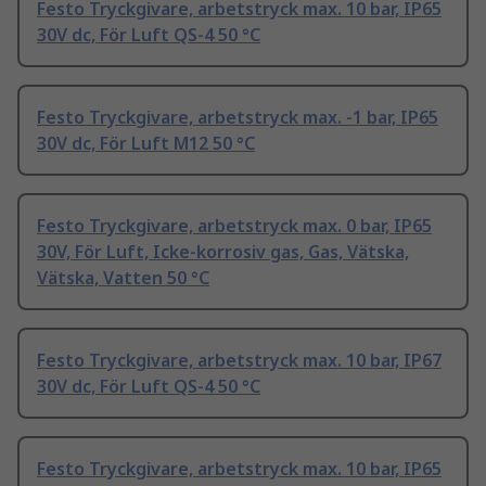
Festo Tryckgivare, arbetstryck max. 10 bar, IP65
30V dc, För Luft QS-4 50 °C
Festo Tryckgivare, arbetstryck max. -1 bar, IP65
30V dc, För Luft M12 50 °C
Festo Tryckgivare, arbetstryck max. 0 bar, IP65
30V, För Luft, Icke-korrosiv gas, Gas, Vätska,
Vätska, Vatten 50 °C
Festo Tryckgivare, arbetstryck max. 10 bar, IP67
30V dc, För Luft QS-4 50 °C
Festo Tryckgivare, arbetstryck max. 10 bar, IP65