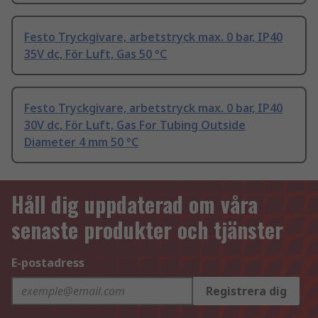
Festo Tryckgivare, arbetstryck max. 0 bar, IP40
35V dc, För Luft, Gas 50 °C
Festo Tryckgivare, arbetstryck max. 0 bar, IP40
30V dc, För Luft, Gas For Tubing Outside
Diameter 4 mm 50 °C
Håll dig uppdaterad om våra
senaste produkter och tjänster
E-postadress
Registrera dig