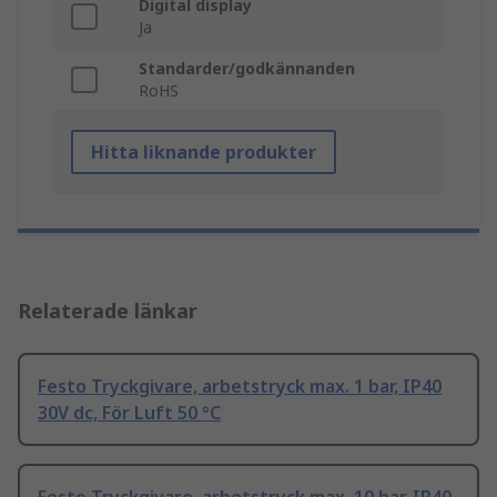
Digital display
Ja
Standarder/godkännanden
RoHS
Hitta liknande produkter
Relaterade länkar
Festo Tryckgivare, arbetstryck max. 1 bar, IP40
30V dc, För Luft 50 °C