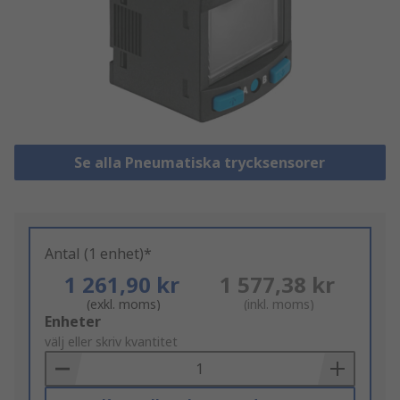
Se alla Pneumatiska trycksensorer
Antal (1 enhet)*
1 261,90 kr
1 577,38 kr
(exkl. moms)
(inkl. moms)
Add
Enheter
to
välj eller skriv kvantitet
Basket