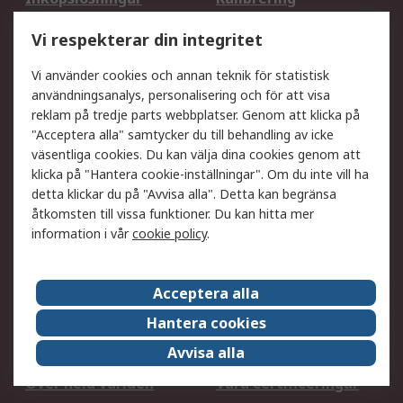
Utökat sortiment
Oljetestning och analys
Vi respekterar din integritet
DesignSpark
Teknisk Support
Ditt lokala säljteam
Exportlösningar
Vi använder cookies och annan teknik för statistisk
användningsanalys, personalisering och för att visa
reklam på tredje parts webbplatser. Genom att klicka på
Support
"Acceptera alla" samtycker du till behandling av icke
Få hjälp
Retur av varor
väsentliga cookies. Du kan välja dina cookies genom att
klicka på "Hantera cookie-inställningar". Om du inte vill ha
Leverans
Spåra din order
detta klickar du på "Avvisa alla". Detta kan begränsa
Begär en fakturakopi
Fördelar med RS-konto
åtkomsten till vissa funktioner. Du kan hitta mer
Betalningsalternativ
Okdo
information i vår
cookie policy
.
Om RS
Acceptera alla
Om RS
Försäljningsvillkor
Hantera cookies
Det juridiska
Press Centre
Avvisa alla
Jobba hos RS
ESG
Över hela världen
Våra certificeringar