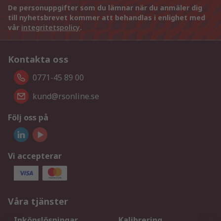
De personuppgifter som du lämnar när du anmäler dig
till nyhetsbrevet kommer att behandlas i enlighet med
vår
integritetspolicy
.
Kontakta oss
0771-45 89 00
kund@rsonline.se
Följ oss på
Vi accepterar
Våra tjänster
Inköpslösningar
Kalibrering