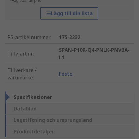
*vägledande pris
Lägg till din lista
RS-artikelnummer
:
175-2232
SPAN-P10R-Q4-PNLK-PNVBA-
Tillv. art.nr
:
L1
Tillverkare /
Festo
varumärke
:
Specifikationer
Datablad
Lagstiftning och ursprungsland
Produktdetaljer