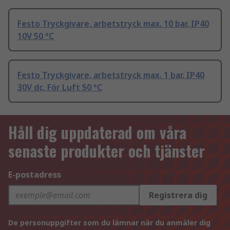
Festo Tryckgivare, arbetstryck max. 10 bar, IP40
10V 50 °C
Festo Tryckgivare, arbetstryck max. 1 bar, IP40
30V dc, För Luft 50 °C
Håll dig uppdaterad om våra
senaste produkter och tjänster
E-postadress
Registrera dig
De personuppgifter som du lämnar när du anmäler dig