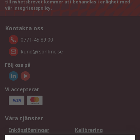
till nyhetsbrevet kommer att behandlas i enlighet med
vår
integritetspolicy
.
Kontakta oss
0771-45 89 00
kund@rsonline.se
Följ oss på
Vi accepterar
Våra tjänster
Inköpslösningar
Kalibrering
Utökat sortiment
Oljetestning och analys