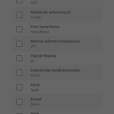
50°C
Maximalt arbetstryck
10 bar
Port hane/hona
Hane/hona
Minsta arbetsstemperatur
0°C
Digital display
Ja
Standarder/godkännanden
RoHS
Serie
Span
Bredd
3mm
Höjd