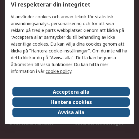
Vi respekterar din integritet
DesignSpark
Teknisk Support
Ditt lokala säljteam
Exportlösningar
Vi använder cookies och annan teknik för statistisk
användningsanalys, personalisering och för att visa
reklam på tredje parts webbplatser. Genom att klicka på
Support
"Acceptera alla" samtycker du till behandling av icke
Få hjälp
Retur av varor
väsentliga cookies. Du kan välja dina cookies genom att
klicka på "Hantera cookie-inställningar". Om du inte vill ha
Leverans
Spåra din order
detta klickar du på "Avvisa alla". Detta kan begränsa
Begär en fakturakopi
Fördelar med RS-konto
åtkomsten till vissa funktioner. Du kan hitta mer
Betalningsalternativ
Okdo
information i vår
cookie policy
.
Om RS
Acceptera alla
Om RS
Försäljningsvillkor
Hantera cookies
Det juridiska
Press Centre
Avvisa alla
Jobba hos RS
ESG
Över hela världen
Våra certificeringar