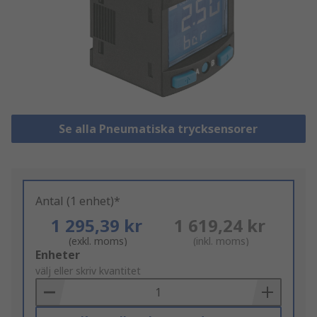
Se alla Pneumatiska trycksensorer
Antal (1 enhet)*
1 295,39 kr
1 619,24 kr
(exkl. moms)
(inkl. moms)
Add
Enheter
to
välj eller skriv kvantitet
Basket