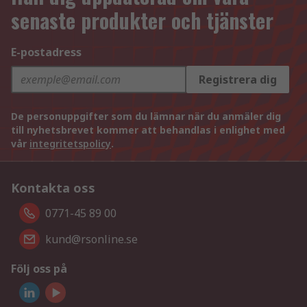
senaste produkter och tjänster
E-postadress
Registrera dig
De personuppgifter som du lämnar när du anmäler dig
till nyhetsbrevet kommer att behandlas i enlighet med
vår
integritetspolicy
.
Kontakta oss
0771-45 89 00
kund@rsonline.se
Följ oss på