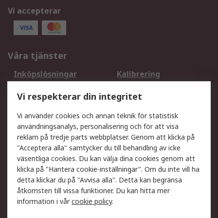
Vi accepterar
Våra tjänster
Inköpslösningar
Kalibrering
Utökat sortiment
Oljetestning och analys
Vi respekterar din integritet
DesignSpark
Teknisk Support
Ditt lokala säljteam
Exportlösningar
Vi använder cookies och annan teknik för statistisk
användningsanalys, personalisering och för att visa
reklam på tredje parts webbplatser. Genom att klicka på
Support
"Acceptera alla" samtycker du till behandling av icke
Få hjälp
Retur av varor
väsentliga cookies. Du kan välja dina cookies genom att
klicka på "Hantera cookie-inställningar". Om du inte vill ha
Leverans
Spåra din order
detta klickar du på "Avvisa alla". Detta kan begränsa
Begär en fakturakopi
Fördelar med RS-konto
åtkomsten till vissa funktioner. Du kan hitta mer
Betalningsalternativ
Okdo
information i vår
cookie policy
.