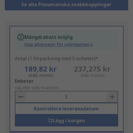
Se alla Pneumatiska snabbkopplingar
Mängdrabatt möjlig
Visa alternativ för volympriser
Antal (1 förpackning med 5 enheter)*
189,82 kr
237,275 kr
(exkl. moms)
(inkl. moms)
Add
Enheter
to
välj eller skriv kvantitet
Basket
Kontrollera leveransdatum
Lägg i korgen