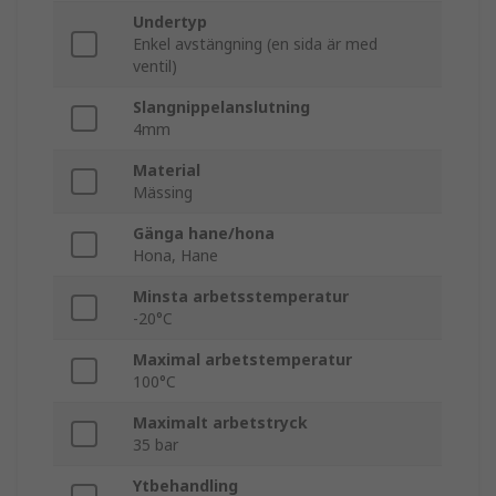
Undertyp
Enkel avstängning (en sida är med
ventil)
Slangnippelanslutning
4mm
Material
Mässing
Gänga hane/hona
Hona, Hane
Minsta arbetsstemperatur
-20°C
Maximal arbetstemperatur
100°C
Maximalt arbetstryck
35 bar
Ytbehandling