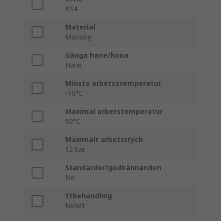
KS4
Material
Mässing
Gänga hane/hona
Hane
Minsta arbetsstemperatur
-10°C
Maximal arbetstemperatur
60°C
Maximalt arbetstryck
12 bar
Standarder/godkännanden
No
Ytbehandling
Nickel