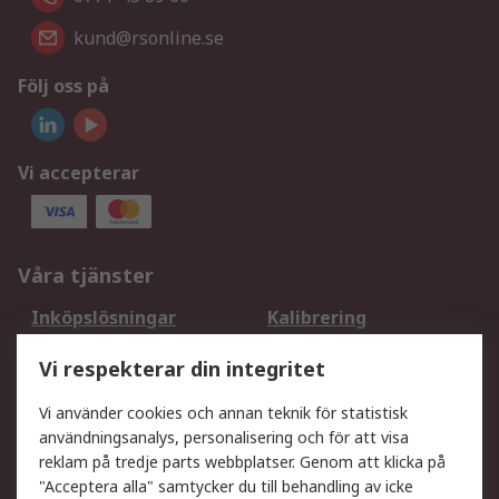
kund@rsonline.se
Följ oss på
Vi accepterar
Våra tjänster
Inköpslösningar
Kalibrering
Utökat sortiment
Oljetestning och analys
Vi respekterar din integritet
DesignSpark
Teknisk Support
Ditt lokala säljteam
Exportlösningar
Vi använder cookies och annan teknik för statistisk
användningsanalys, personalisering och för att visa
reklam på tredje parts webbplatser. Genom att klicka på
Support
"Acceptera alla" samtycker du till behandling av icke