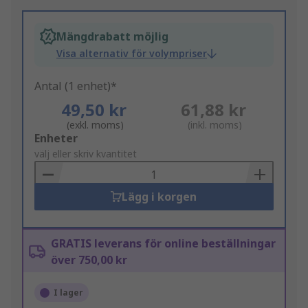
Mängdrabatt möjlig
Visa alternativ för volympriser
Antal (1 enhet)*
49,50 kr
61,88 kr
(exkl. moms)
(inkl. moms)
Add
Enheter
to
välj eller skriv kvantitet
Basket
Lägg i korgen
GRATIS leverans för online beställningar
över 750,00 kr
I lager