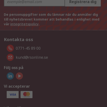
Registrera dig
De personuppgifter som du lämnar när du anmäler dig
till nyhetsbrevet kommer att behandlas i enlighet med
vår
integritetspolicy
.
Kontakta oss
0771-45 89 00
kund@rsonline.se
Följ oss på
Vi accepterar