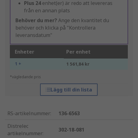
Plus
24
enhet(er) är redo att levereras
från en annan plats
Behöver du mer?
Ange den kvantitet du
behöver och klicka på "Kontrollera
leveransdatum"
Enheter
Per enhet
1 +
1 561,84 kr
*vägledande pris
Lägg till din lista
RS-artikelnummer
:
136-6563
Distrelec
302-18-081
artikelnummer
: