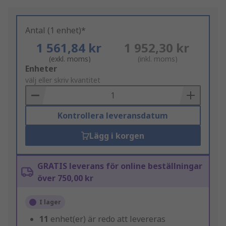
Antal (1 enhet)*
1 561,84 kr
1 952,30 kr
(exkl. moms)
(inkl. moms)
Add
Enheter
to
välj eller skriv kvantitet
Basket
Kontrollera leveransdatum
Lägg i korgen
GRATIS leverans för online beställningar
över 750,00 kr
I lager
11
enhet(er) är redo att levereras