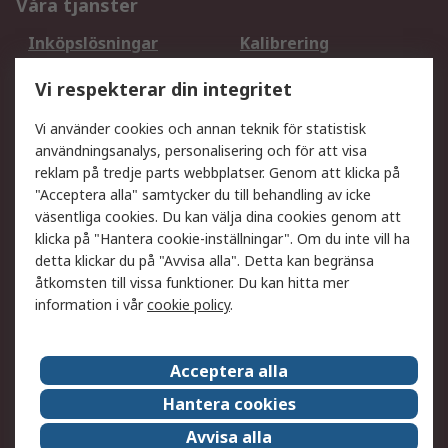
Våra tjänster
Inköpslösningar
Kalibrering
Utökat sortiment
Oljetestning och analys
Vi respekterar din integritet
DesignSpark
Teknisk Support
Ditt lokala säljteam
Exportlösningar
Vi använder cookies och annan teknik för statistisk
användningsanalys, personalisering och för att visa
reklam på tredje parts webbplatser. Genom att klicka på
Support
"Acceptera alla" samtycker du till behandling av icke
Få hjälp
Retur av varor
väsentliga cookies. Du kan välja dina cookies genom att
klicka på "Hantera cookie-inställningar". Om du inte vill ha
Leverans
Spåra din order
detta klickar du på "Avvisa alla". Detta kan begränsa
Begär en fakturakopi
Fördelar med RS-konto
åtkomsten till vissa funktioner. Du kan hitta mer
Betalningsalternativ
Okdo
information i vår
cookie policy
.
Om RS
Acceptera alla
Om RS
Försäljningsvillkor
Hantera cookies
Det juridiska
Press Centre
Avvisa alla
Jobba hos RS
ESG