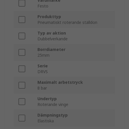
Varumärke
Festo
Produkttyp
Pneumatiskt roterande ställdon
Typ av aktion
Dubbelverkande
Borrdiameter
25mm
Serie
DRVS
Maximalt arbetstryck
8 bar
Undertyp
Roterande vinge
Dämpningstyp
Elastiska