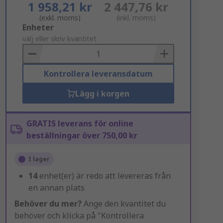
1 958,21 kr
2 447,76 kr
(exkl. moms)
(inkl. moms)
Add
Enheter
to
välj eller skriv kvantitet
Basket
Kontrollera leveransdatum
Lägg i korgen
GRATIS leverans för online
beställningar över 750,00 kr
I lager
14
enhet(er) är redo att levereras från
en annan plats
Behöver du mer?
Ange den kvantitet du
behöver och klicka på "Kontrollera