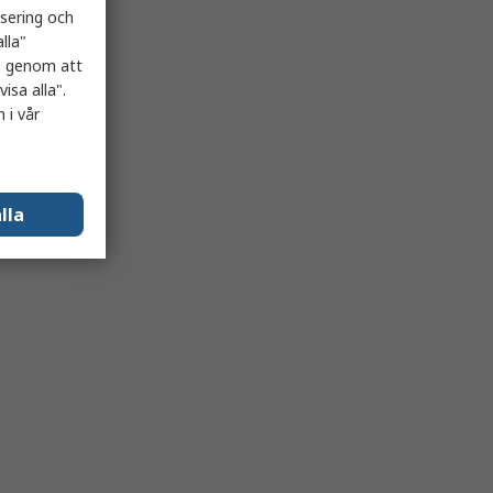
isering och
lla"
es genom att
isa alla".
 i vår
lla