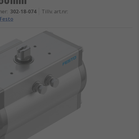
mer
:
302-18-074
Tillv. art.nr
:
Festo