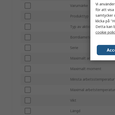
Vi använder
Varumärke
för att vis
samtycker d
Produkttyp
klicka på "H
Detta kan b
Typ av aktion
cookie poli
Borrdiameter
Serie
Acc
Maximalt arbetstryck
Maximalt moment
Minsta arbetsstemperatur
Maximal arbetstemperatu
Vikt
Längd