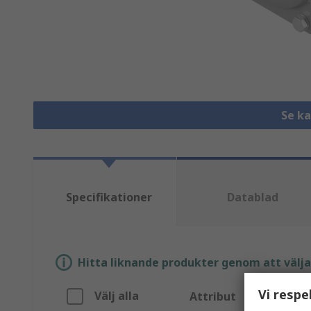
Se k
Specifikationer
Datablad
Hitta liknande produkter genom att välja e
Vi respe
Välj alla
Attribut