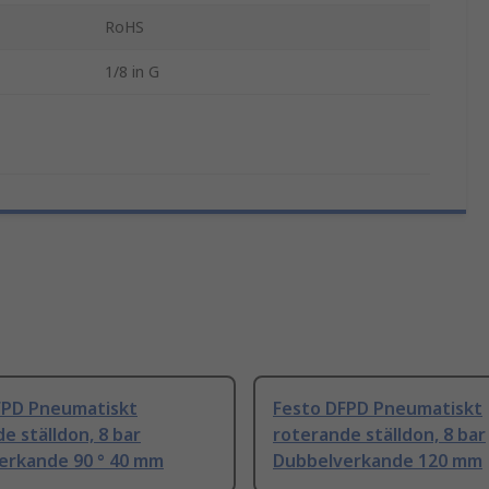
RoHS
1/8 in G
FPD Pneumatiskt
Festo DFPD Pneumatiskt
e ställdon, 8 bar
roterande ställdon, 8 bar
erkande 90 ° 40 mm
Dubbelverkande 120 mm