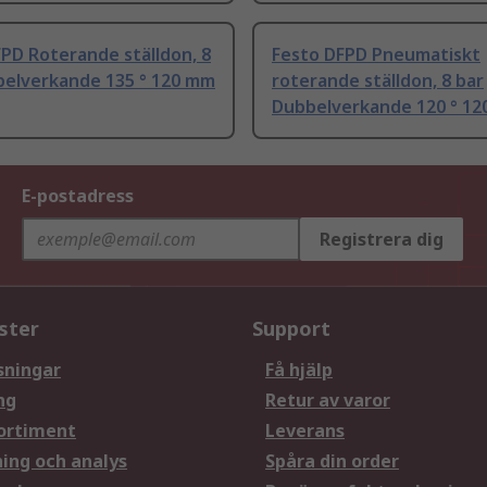
PD Roterande ställdon, 8
Festo DFPD Pneumatiskt
belverkande 135 ° 120 mm
roterande ställdon, 8 bar
Dubbelverkande 120 ° 1
E-postadress
Registrera dig
ster
Support
sningar
Få hjälp
ng
Retur av varor
ortiment
Leverans
ning och analys
Spåra din order