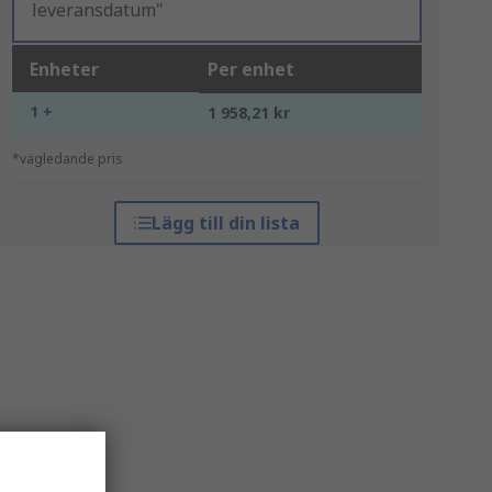
leveransdatum"
Enheter
Per enhet
1 +
1 958,21 kr
*vägledande pris
Lägg till din lista