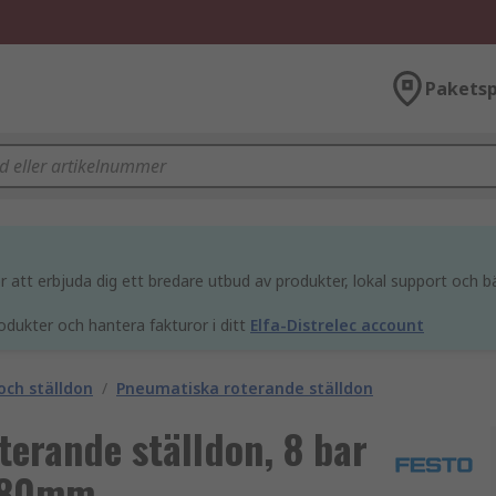
Paketsp
att erbjuda dig ett bredare utbud av produkter, lokal support och bä
odukter och hantera fakturor i ditt
Elfa-Distrelec account
och ställdon
/
Pneumatiska roterande ställdon
erande ställdon, 8 bar
g 80mm