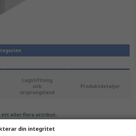
ategorien
Lagstiftning
och
Produktdetaljer
ursprungsland
tt eller flera attribut.
kterar din integritet
Värde