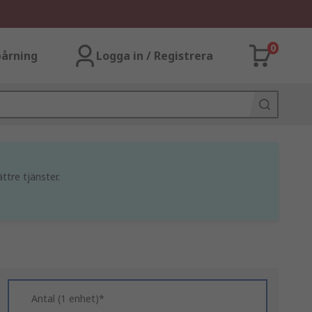
0
årning
Logga in / Registrera
ttre tjänster.
Antal (1 enhet)*