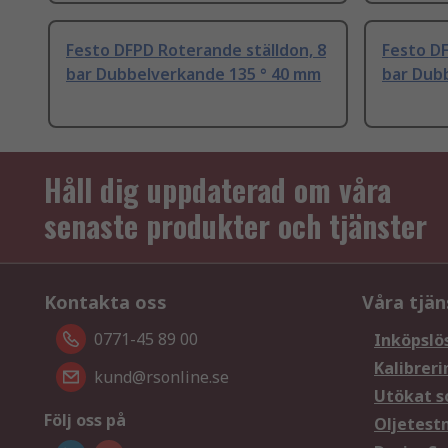
Festo DFPD Roterande ställdon, 8
Festo DF
bar Dubbelverkande 135 ° 40 mm
bar Dub
Håll dig uppdaterad om våra
senaste produkter och tjänster
Kontakta oss
Våra tjän
0771-45 89 00
Inköpslö
Kalibreri
kund@rsonline.se
Utökat s
Följ oss på
Oljetest