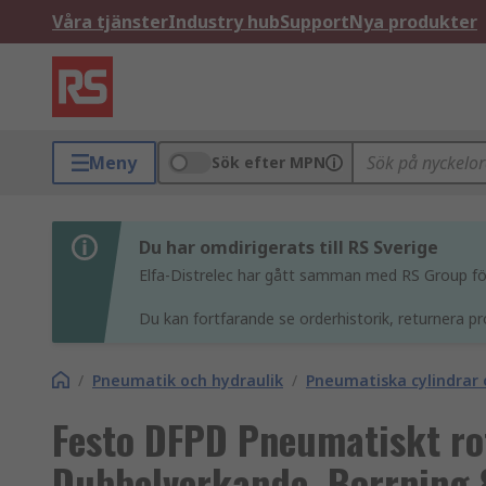
Våra tjänster
Industry hub
Support
Nya produkter
Meny
Sök efter MPN
Du har omdirigerats till RS Sverige
Elfa-Distrelec har gått samman med RS Group för 
Du kan fortfarande se orderhistorik, returnera pr
/
Pneumatik och hydraulik
/
Pneumatiska cylindrar 
Festo DFPD Pneumatiskt rot
Dubbelverkande, Borrnin