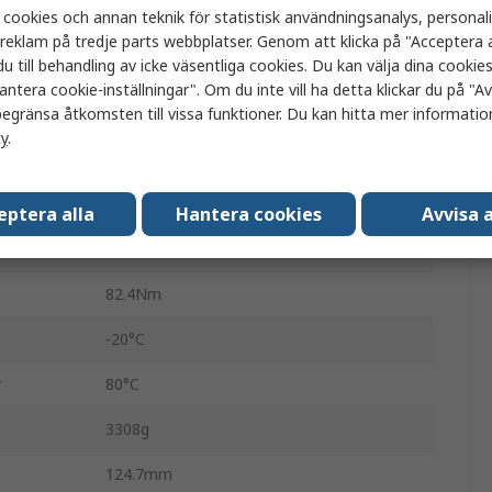
 cookies och annan teknik för statistisk användningsanalys, personal
Festo
a reklam på tredje parts webbplatser. Genom att klicka på "Acceptera a
u till behandling av icke väsentliga cookies. Du kan välja dina cooki
Pneumatiskt roterande ställdon
antera cookie-inställningar". Om du inte vill ha detta klickar du på "Avv
egränsa åtkomsten till vissa funktioner. Du kan hitta mer information
Dubbelverkande
cy
.
80mm
DFPD
eptera alla
Hantera cookies
Avvisa a
8 bar
82.4Nm
-20°C
r
80°C
3308g
124.7mm