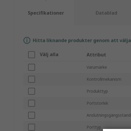
Specifikationer
Datablad
Hitta liknande produkter genom att välja e
Välj alla
Attribut
Varumärke
Kontrollmekanism
Produkttyp
Portstorlek
Anslutningsgängsstand
Porttyp