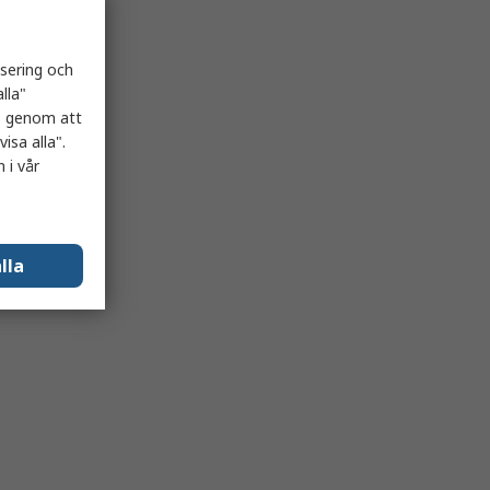
isering och
lla"
es genom att
isa alla".
 i vår
lla