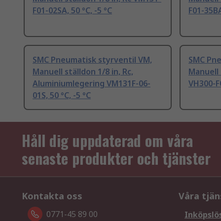
F01-02SA, 50 °C, -5 °C
F01-35BA
SMC Pneumatisk styrventil VM,
SMC Pne
Manuell ställdon 1/8 in, Rc,
Manuell 
Aluminiumlegering VM131F-06-
VH300-F0
01S, 50 °C, -5 °C
Håll dig uppdaterad om våra
senaste produkter och tjänster
Kontakta oss
Våra tjän
0771-45 89 00
Inköpslö