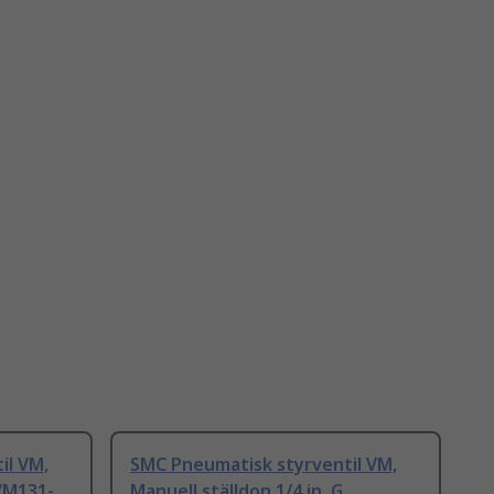
il VM,
SMC Pneumatisk styrventil VM,
VM131-
Manuell ställdon 1/4 in, G,