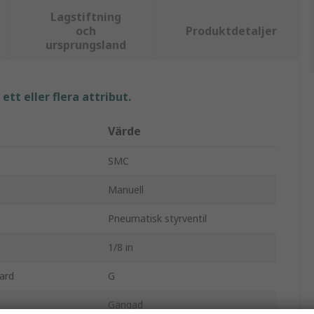
Lagstiftning
och
Produktdetaljer
ursprungsland
tt eller flera attribut.
Värde
SMC
Manuell
Pneumatisk styrventil
1/8 in
ard
G
Gängad