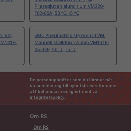
Pressgjuten aluminium VM220-
F02-00A, 50 °C, -5 °C
il VM,
SMC Pneumatisk styrventil VM,
VM131F-
Manuell ställdon 2.5 mm VM131F-
06-33B, 50 °C, -5 °C
De personuppgifter som du lämnar när
du anmäler dig till nyhetsbrevet kommer
att behandlas i enlighet med vår
integritetspolicy
.
Om RS
Om RS