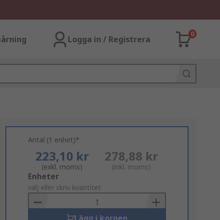
0
årning
Logga in / Registrera
Antal (1 enhet)*
223,10 kr
278,88 kr
(exkl. moms)
(inkl. moms)
Add
Enheter
to
välj eller skriv kvantitet
Basket
Lägg i korgen