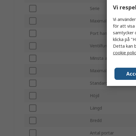
Vi respe
Serie
Vi använder
Maximalt arbetstryck
för att vis
samtycker d
Port hane/hona
klicka på "H
Ventilfunktion
Detta kan b
cookie poli
Minsta arbetsstempera
Maximal arbetstemper
Acc
Standarder/godkännan
Höjd
Längd
Bredd
Antal portar