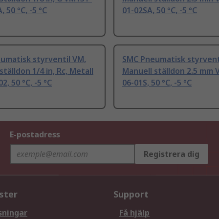
, 50 °C, -5 °C
01-02SA, 50 °C, -5 °C
umatisk styrventil VM,
SMC Pneumatisk styrvent
ställdon 1/4 in, Rc, Metall
Manuell ställdon 2.5 mm 
2, 50 °C, -5 °C
06-01S, 50 °C, -5 °C
E-postadress
Registrera dig
ster
Support
sningar
Få hjälp