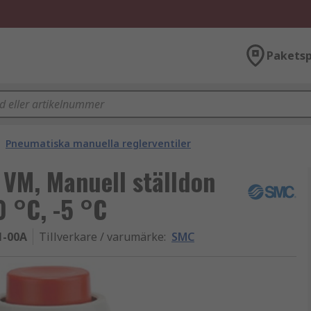
Paketsp
Pneumatiska manuella reglerventiler
 VM, Manuell ställdon
0 °C, -5 °C
1-00A
Tillverkare / varumärke
:
SMC