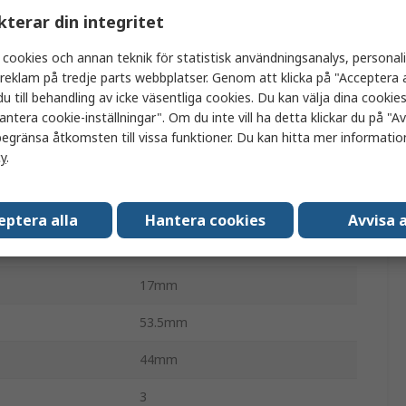
kterar din integritet
VM
 cookies och annan teknik för statistisk användningsanalys, personal
8 bar
a reklam på tredje parts webbplatser. Genom att klicka på "Acceptera a
u till behandling av icke väsentliga cookies. Du kan välja dina cooki
Hona
antera cookie-inställningar". Om du inte vill ha detta klickar du på "Avv
3 pol
egränsa åtkomsten till vissa funktioner. Du kan hitta mer information
cy
.
tur
-5°C
atur
50°C
eptera alla
Hantera cookies
Avvisa a
den
RoHS
17mm
53.5mm
44mm
3