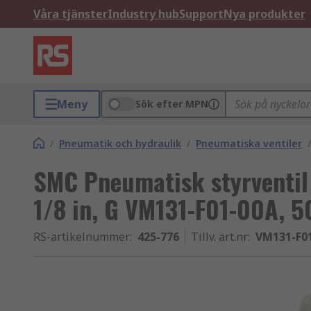
Våra tjänster
Industry hub
Support
Nya produkter
Meny
Sök efter MPN
/
Pneumatik och hydraulik
/
Pneumatiska ventiler
/
SMC Pneumatisk styrventil
1/8 in, G VM131-F01-00A, 5
RS-artikelnummer
:
425-776
Tillv. art.nr
:
VM131-F0