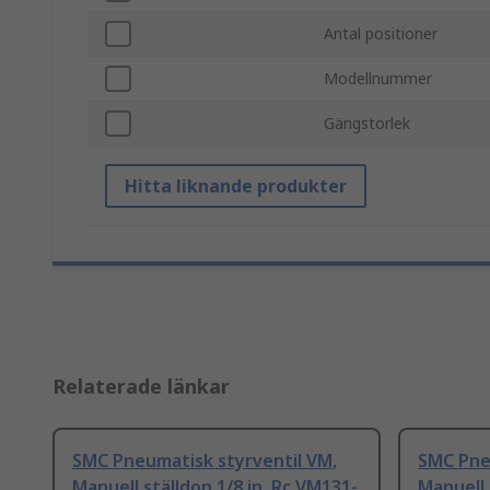
Antal positioner
Modellnummer
Gängstorlek
Hitta liknande produkter
Relaterade länkar
SMC Pneumatisk styrventil VM,
SMC Pne
Manuell ställdon 1/8 in, Rc VM131-
Manuell 