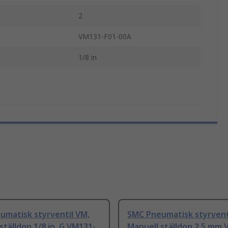
2
VM131-F01-00A
1/8 in
umatisk styrventil VM,
SMC Pneumatisk styrvent
ställdon 1/8 in, G VM131-
Manuell ställdon 2.5 mm 