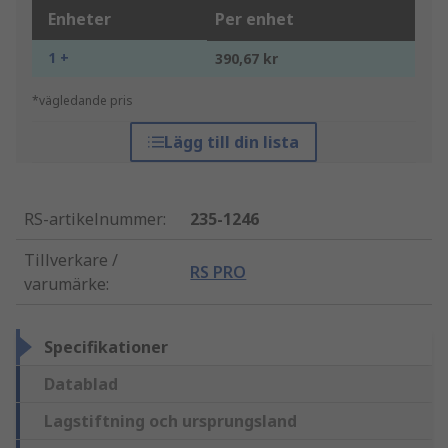
Enheter
Per enhet
1 +
390,67 kr
*vägledande pris
Lägg till din lista
RS-artikelnummer
:
235-1246
Tillverkare /
RS PRO
varumärke
:
Specifikationer
Datablad
Lagstiftning och ursprungsland