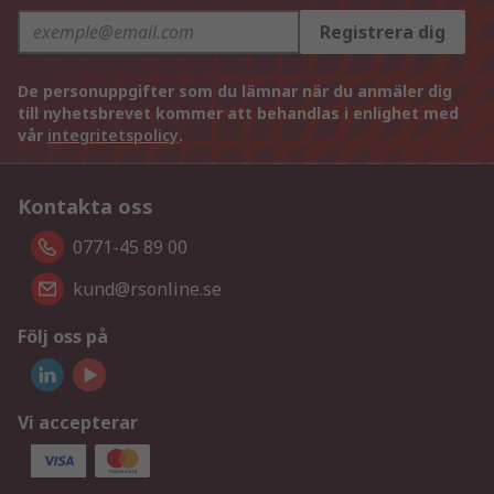
Registrera dig
De personuppgifter som du lämnar när du anmäler dig
till nyhetsbrevet kommer att behandlas i enlighet med
vår
integritetspolicy
.
Kontakta oss
0771-45 89 00
kund@rsonline.se
Följ oss på
Vi accepterar