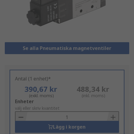
Se alla Pneumatiska magnetventiler
Antal (1 enhet)*
390,67 kr
488,34 kr
(exkl. moms)
(inkl. moms)
Add
Enheter
to
välj eller skriv kvantitet
Basket
Lägg i korgen