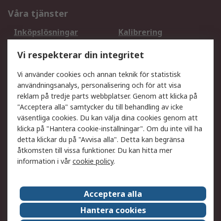
Våra tjänster
Inköpslösningar
Kalibrering
Utökat sortiment
Oljetestning och analys
Vi respekterar din integritet
DesignSpark
Teknisk Support
Ditt lokala säljteam
Exportlösningar
Vi använder cookies och annan teknik för statistisk
användningsanalys, personalisering och för att visa
reklam på tredje parts webbplatser. Genom att klicka på
Support
"Acceptera alla" samtycker du till behandling av icke
Få hjälp
Retur av varor
väsentliga cookies. Du kan välja dina cookies genom att
klicka på "Hantera cookie-inställningar". Om du inte vill ha
Leverans
Spåra din order
detta klickar du på "Avvisa alla". Detta kan begränsa
Begär en fakturakopi
Fördelar med RS-konto
åtkomsten till vissa funktioner. Du kan hitta mer
Betalningsalternativ
Okdo
information i vår
cookie policy
.
Om RS
Acceptera alla
Om RS
Försäljningsvillkor
Hantera cookies
Det juridiska
Press Centre