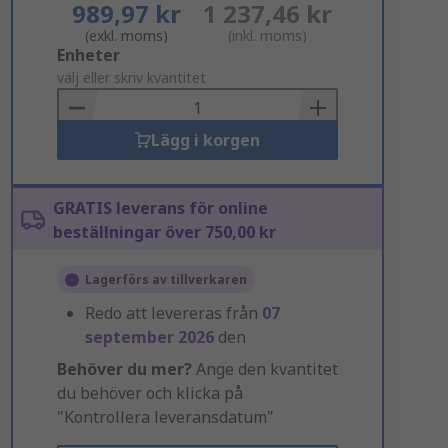
989,97 kr
1 237,46 kr
(exkl. moms)
(inkl. moms)
Add
Enheter
to
välj eller skriv kvantitet
Basket
Lägg i korgen
GRATIS leverans för online
beställningar över 750,00 kr
Lagerförs av tillverkaren
Redo att levereras från
07
september 2026
den
Behöver du mer?
Ange den kvantitet
du behöver och klicka på
"Kontrollera leveransdatum"