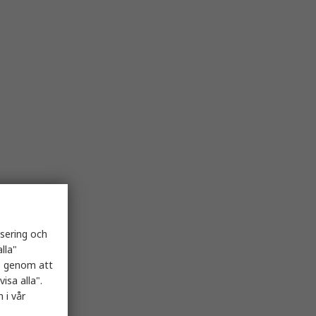
isering och
lla"
es genom att
isa alla".
 i vår