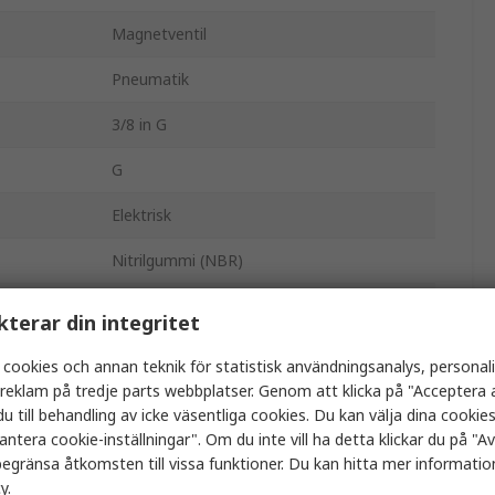
Magnetventil
Pneumatik
3/8 in G
G
Elektrisk
Nitrilgummi (NBR)
24V
kterar din integritet
Enkel
 cookies och annan teknik för statistisk användningsanalys, personal
a reklam på tredje parts webbplatser. Genom att klicka på "Acceptera a
VUVS-L30-M32C-AD-G38-F8-1C1
u till behandling av icke väsentliga cookies. Du kan välja dina cooki
antera cookie-inställningar". Om du inte vill ha detta klickar du på "Avv
Fördelare
egränsa åtkomsten till vissa funktioner. Du kan hitta mer information
3
cy
.