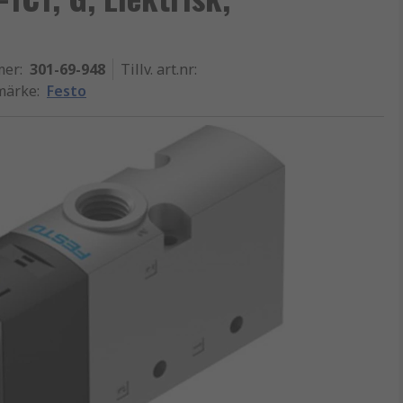
mer
:
301-69-948
Tillv. art.nr
:
umärke
:
Festo