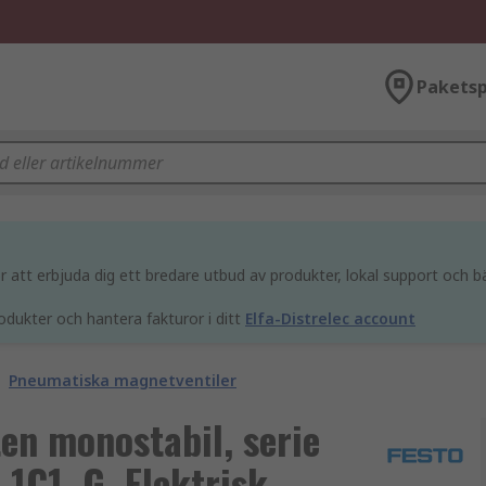
Paketsp
att erbjuda dig ett bredare utbud av produkter, lokal support och bä
odukter och hantera fakturor i ditt
Elfa-Distrelec account
Pneumatiska magnetventiler
en monostabil, serie
C1, G, Elektrisk,