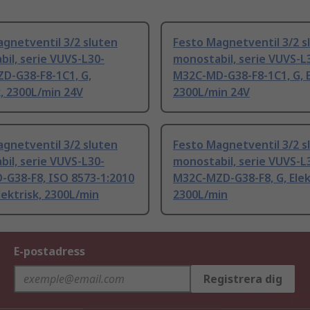
gnetventil 3/2 sluten
Festo Magnetventil 3/2 s
il, serie VUVS-L30-
monostabil, serie VUVS-L
D-G38-F8-1C1, G,
M32C-MD-G38-F8-1C1, G, E
k, 2300L/min 24V
2300L/min 24V
gnetventil 3/2 sluten
Festo Magnetventil 3/2 s
il, serie VUVS-L30-
monostabil, serie VUVS-L
-G38-F8, ISO 8573-1:2010
M32C-MZD-G38-F8, G, Elek
Elektrisk, 2300L/min
2300L/min
E-postadress
Registrera dig