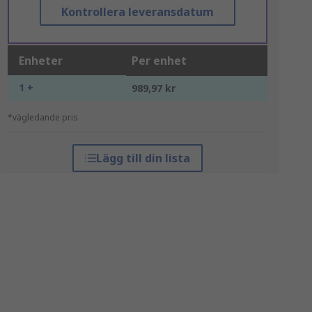
Kontrollera leveransdatum
Enheter
Per enhet
1 +
989,97 kr
*vägledande pris
Lägg till din lista