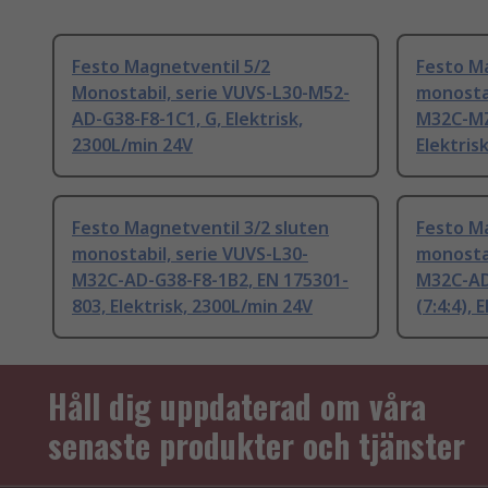
Festo Magnetventil 5/2
Festo Ma
Monostabil, serie VUVS-L30-M52-
monostab
AD-G38-F8-1C1, G, Elektrisk,
M32C-MZ
2300L/min 24V
Elektris
Festo Magnetventil 3/2 sluten
Festo Ma
monostabil, serie VUVS-L30-
monostab
M32C-AD-G38-F8-1B2, EN 175301-
M32C-AD
803, Elektrisk, 2300L/min 24V
(7:4:4), 
Håll dig uppdaterad om våra
senaste produkter och tjänster