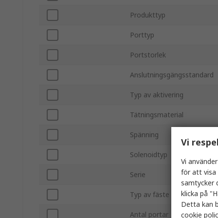
Produkttyp
Porttyp
Portstorlek
Anslutningsgängsstandard
Typ av aktivering
Tätningsmaterial
Spänning
Vi respe
Solenoidtyp
Vi använder
för att vis
Serie
samtycker d
klicka på "H
Typ av fäste
Detta kan b
Antal portar
cookie poli