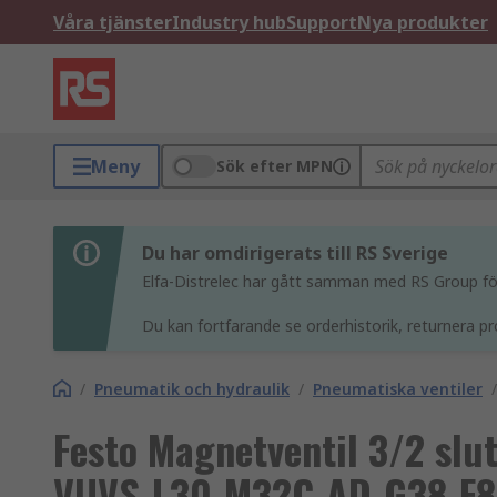
Våra tjänster
Industry hub
Support
Nya produkter
Meny
Sök efter MPN
Du har omdirigerats till RS Sverige
Elfa-Distrelec har gått samman med RS Group för 
Du kan fortfarande se orderhistorik, returnera pr
/
Pneumatik och hydraulik
/
Pneumatiska ventiler
/
Festo Magnetventil 3/2 slut
VUVS-L30-M32C-AD-G38-F8-1