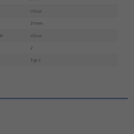
cULus
31mm
de
cULus
2
Typ C