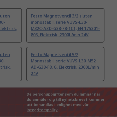
luten
Festo Magnetventil 3/2 sluten
30-
monostabil, serie VUVS-L30-
lektrisk,
M32C-AZD-G38-F8-1C1, EN 175301-
803, Elektrisk, 2300L/min 24V
luten
Festo Magnetventil 5/2
30-
Monostabil, serie VUVS-L30-M52-
trisk,
AD-G38-F8, G, Elektrisk, 2300L/min
24V
De personuppgifter som du lämnar när
du anmäler dig till nyhetsbrevet kommer
att behandlas i enlighet med vår
integritetspolicy
.