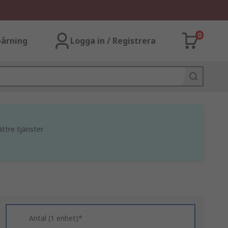
0
årning
Logga in / Registrera
ttre tjänster.
Antal (1 enhet)*