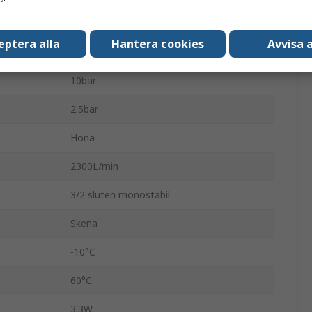
Pressgjuten aluminium
eptera alla
Hantera cookies
Avvisa a
10 bar
10bar
2.5bar
Hona
2300L/min
3/2 sluten monostabil
Skena
-10°C
60°C
3.3W