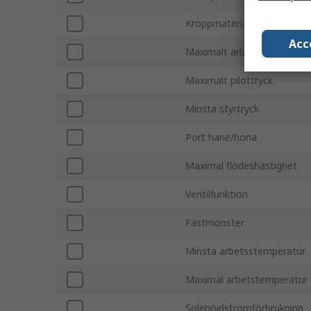
Kroppmaterial
Acc
Maximalt arbetstryck
Maximalt pilottryck
Minsta styrtryck
Port hane/hona
Maximal flödeshastighet
Ventilfunktion
Fästmönster
Minsta arbetsstemperatur
Maximal arbetstemperatur
Solenoidströmförbrukning