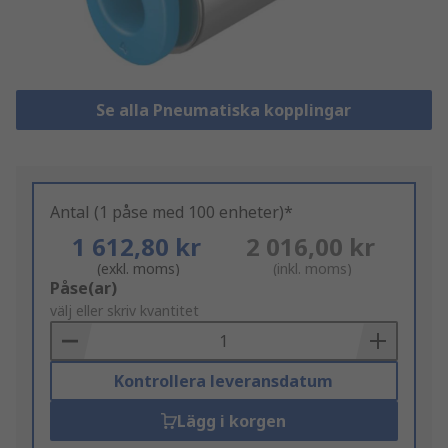
Se alla Pneumatiska kopplingar
Antal (1 påse med 100 enheter)*
1 612,80 kr
2 016,00 kr
(exkl. moms)
(inkl. moms)
Add
Påse(ar)
to
välj eller skriv kvantitet
Basket
Kontrollera leveransdatum
Lägg i korgen