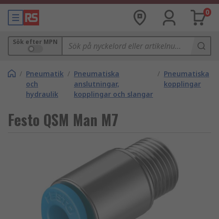
0
Sök efter MPN
/
Pneumatik
/
Pneumatiska
/
Pneumatiska
och
anslutningar,
kopplingar
hydraulik
kopplingar och slangar
Festo QSM Man M7