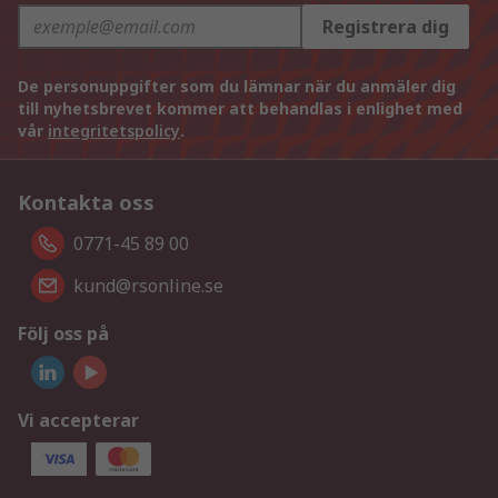
Registrera dig
De personuppgifter som du lämnar när du anmäler dig
till nyhetsbrevet kommer att behandlas i enlighet med
vår
integritetspolicy
.
Kontakta oss
0771-45 89 00
kund@rsonline.se
Följ oss på
Vi accepterar