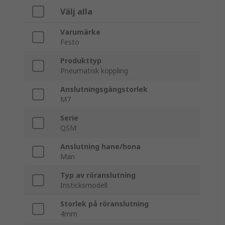
Välj alla
Varumärke
Festo
Produkttyp
Pneumatisk koppling
Anslutningsgängstorlek
M7
Serie
QSM
Anslutning hane/hona
Man
Typ av röranslutning
Insticksmodell
Storlek på röranslutning
4mm