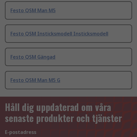
Festo QSM Man M5
Festo QSM Insticksmodell Insticksmodell
Festo QSM Gängad
Festo QSM Man M5 G
Håll dig uppdaterad om våra
senaste produkter och tjänster
E-postadress