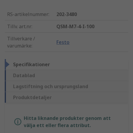
RS-artikelnummer
:
202-3480
Tillv. art.nr
:
QSM-M7-4-I-100
Tillverkare /
Festo
varumärke
:
Specifikationer
Datablad
Lagstiftning och ursprungsland
Produktdetaljer
Hitta liknande produkter genom att
välja ett eller flera attribut.