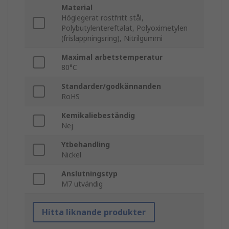
Material
Höglegerat rostfritt stål,
Polybutylentereftalat, Polyoximetylen
(frisläppningsring), Nitrilgummi
Maximal arbetstemperatur
80°C
Standarder/godkännanden
RoHS
Kemikaliebeständig
Nej
Ytbehandling
Nickel
Anslutningstyp
M7 utvändig
Hitta liknande produkter