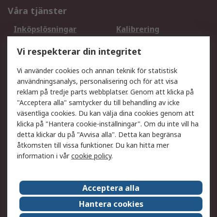
Våra tjänster
Inköpslösningar
Kalibrering
Utökat sortiment
Oljetestning och analys
Vi respekterar din integritet
DesignSpark
Teknisk Support
Ditt lokala säljteam
Exportlösningar
Vi använder cookies och annan teknik för statistisk
användningsanalys, personalisering och för att visa
reklam på tredje parts webbplatser. Genom att klicka på
Support
"Acceptera alla" samtycker du till behandling av icke
Få hjälp
Retur av varor
väsentliga cookies. Du kan välja dina cookies genom att
klicka på "Hantera cookie-inställningar". Om du inte vill ha
Leverans
Spåra din order
detta klickar du på "Avvisa alla". Detta kan begränsa
Begär en fakturakopi
Fördelar med RS-konto
åtkomsten till vissa funktioner. Du kan hitta mer
Betalningsalternativ
Okdo
information i vår
cookie policy
.
Om RS
Acceptera alla
Om RS
Försäljningsvillkor
Hantera cookies
Det juridiska
Press Centre