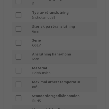
R
Typ av röranslutning
Insticksmodell
Storlek på röranslutning
6mm
Serie
QSLV
Anslutning hane/hona
Man
Material
Polybutylen
Maximal arbetstemperatur
80°C
Standarder/godkännanden
RoHS