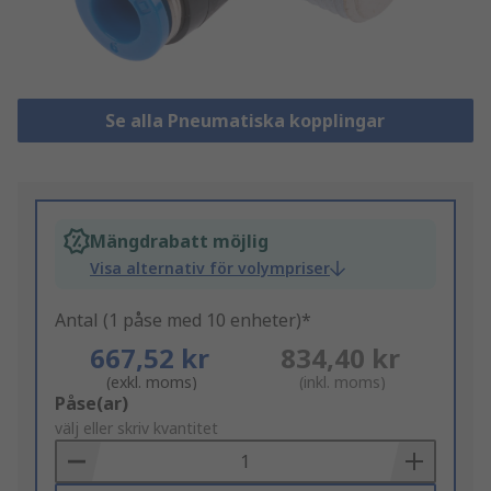
Se alla Pneumatiska kopplingar
Mängdrabatt möjlig
Visa alternativ för volympriser
Antal (1 påse med 10 enheter)*
667,52 kr
834,40 kr
(exkl. moms)
(inkl. moms)
Add
Påse(ar)
to
välj eller skriv kvantitet
Basket