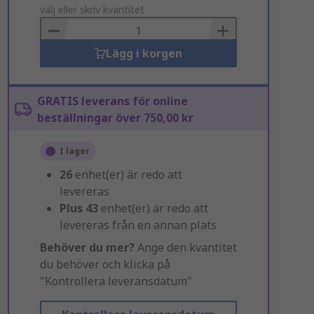
to
välj eller skriv kvantitet
Basket
Lägg i korgen
GRATIS leverans för online
beställningar över 750,00 kr
I lager
26
enhet(er) är redo att
levereras
Plus
43
enhet(er) är redo att
levereras från en annan plats
Behöver du mer?
Ange den kvantitet
du behöver och klicka på
"Kontrollera leveransdatum"