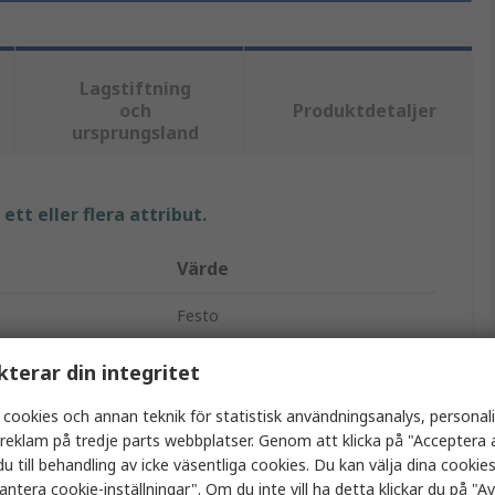
Lagstiftning
och
Produktdetaljer
ursprungsland
tt eller flera attribut.
Värde
Festo
Pneumatisk koppling
kterar din integritet
k
M7
 cookies och annan teknik för statistisk användningsanalys, personal
a reklam på tredje parts webbplatser. Genom att klicka på "Acceptera a
dard
G
u till behandling av icke väsentliga cookies. Du kan välja dina cooki
antera cookie-inställningar". Om du inte vill ha detta klickar du på "Avv