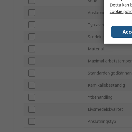
Serie
Detta kan b
cookie poli
Anslutning hane/hona
Typ av röranslutning
Acc
Storlek på röranslutnin
Material
Maximal arbetstemper
Standarder/godkänna
Kemikaliebeständig
Ytbehandling
Livsmedelskvalitet
Anslutningstyp