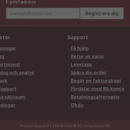
E-postadress
Registrera dig
ster
Support
sningar
Få hjälp
ng
Retur av varor
ortiment
Leverans
ning och analys
Spåra din order
ark
Begär en fakturakopi
Support
Fördelar med RS-konto
la säljteam
Betalningsalternativ
sningar
Okdo
Kronborgsgränd 1 164 46 Kista
© RS Components AB