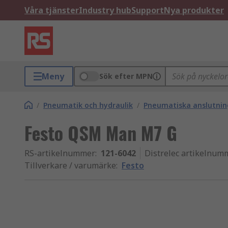
Våra tjänster
Industry hub
Support
Nya produkter
Meny
Sök efter MPN
/
Pneumatik och hydraulik
/
Pneumatiska anslutning
Festo QSM Man M7 G
RS-artikelnummer
:
121-6042
Distrelec artikelnum
Tillverkare / varumärke
:
Festo