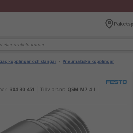
Paketsp
ar, kopplingar och slangar
/
Pneumatiska kopplingar
mer
:
304-30-451
Tillv. art.nr
:
QSM-M7-4-I