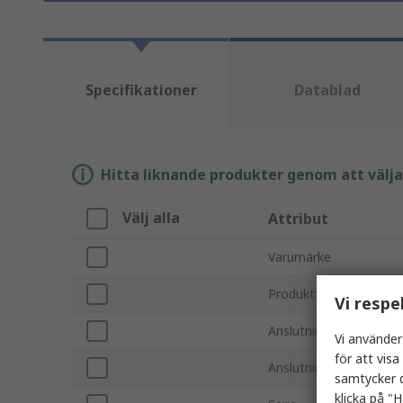
Specifikationer
Datablad
Hitta liknande produkter genom att välja e
Välj alla
Attribut
Varumärke
Produkttyp
Vi respe
Anslutningsgängstorle
Vi använder
för att vis
Anslutningsgängsstan
samtycker d
klicka på "H