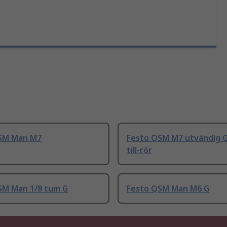
SM Man M7
Festo QSM M7 utvändig 
till-rör
SM Man 1/8 tum G
Festo QSM Man M6 G