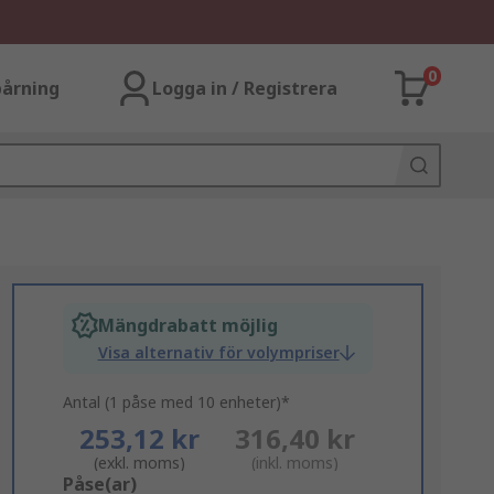
0
årning
Logga in / Registrera
Mängdrabatt möjlig
Visa alternativ för volympriser
Antal (1 påse med 10 enheter)*
253,12 kr
316,40 kr
(exkl. moms)
(inkl. moms)
Add
Påse(ar)