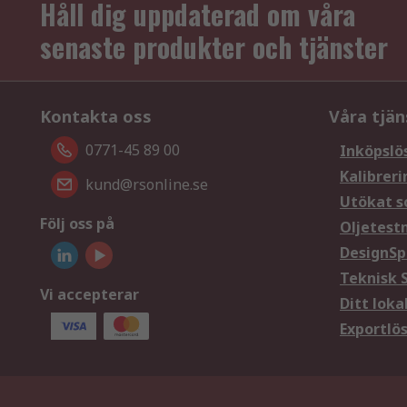
Håll dig uppdaterad om våra
senaste produkter och tjänster
Kontakta oss
Våra tjän
0771-45 89 00
Inköpslö
Kalibreri
kund@rsonline.se
Utökat s
Följ oss på
Oljetest
DesignSp
Teknisk 
Vi accepterar
Ditt loka
Exportlö