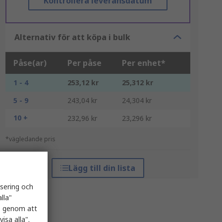
Kontrollera leveransdatum
Alternativ för att köpa i bulk
Påse(ar)
Per påse
Per enhet*
1 - 4
253,12 kr
25,312 kr
5 - 9
243,04 kr
24,304 kr
10 +
232,96 kr
23,296 kr
*vägledande pris
Lägg till din lista
isering och
lla"
es genom att
isa alla".