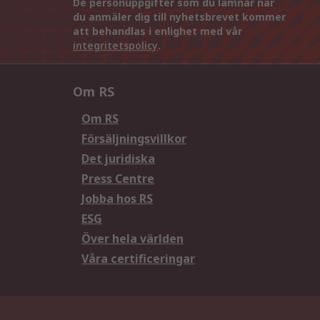
De personuppgifter som du lämnar när
du anmäler dig till nyhetsbrevet kommer
att behandlas i enlighet med vår
integritetspolicy
.
Om RS
Om RS
Försäljningsvillkor
Det juridiska
Press Centre
Jobba hos RS
ESG
Över hela världen
Våra certificeringar