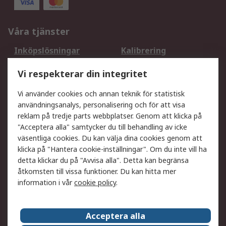
Våra tjänster
Inköpslösningar
Kalibrering
Utökat sortiment
Oljetestning och analys
Vi respekterar din integritet
DesignSpark
Teknisk Support
Ditt lokala säljteam
Exportlösningar
Vi använder cookies och annan teknik för statistisk
användningsanalys, personalisering och för att visa
reklam på tredje parts webbplatser. Genom att klicka på
Support
"Acceptera alla" samtycker du till behandling av icke
Få hjälp
Retur av varor
väsentliga cookies. Du kan välja dina cookies genom att
klicka på "Hantera cookie-inställningar". Om du inte vill ha
Leverans
Spåra din order
detta klickar du på "Avvisa alla". Detta kan begränsa
Begär en fakturakopi
Fördelar med RS-konto
åtkomsten till vissa funktioner. Du kan hitta mer
Betalningsalternativ
Okdo
information i vår
cookie policy
.
Om RS
Acceptera alla
Om RS
Försäljningsvillkor