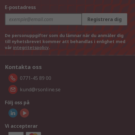
E-postadress
Registrera dig
De personuppgifter som du lämnar när du anmäler dig
till nyhetsbrevet kommer att behandlas i enlighet med
vår
integritetspolicy
.
Kontakta oss
0771-45 89 00
kund@rsonline.se
Följ oss på
Vi accepterar