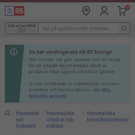
0
Sök efter MPN
Du har omdirigerats till RS Sverige
Elfa-Distrelec har gått samman med RS Group
för att erbjuda dig ett bredare utbud av
produkter, lokal support och bättre tjänster.
Du kan fortfarande se orderhistorik, returnera
produkter och hantera fakturor i ditt
Elfa-
Distrelec account
/
Pneumatik
/
Pneumatiska
/
Pneumatiska
och
cylindrar och
kolvstångscylindrar
hydraulik
ställdon