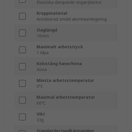
Elastiska dämpande ringar/plattor
Kroppmaterial
Anodiserad smidd aluminiumlegering
Slaglängd
10mm
Maximalt arbetstryck
1 Mpa
Kolvstång hane/hona
Hona
Minsta arbetsstemperatur
0°C
Maximal arbetstemperatur
60°C
Vikt
33g
Standarder/godkännanden