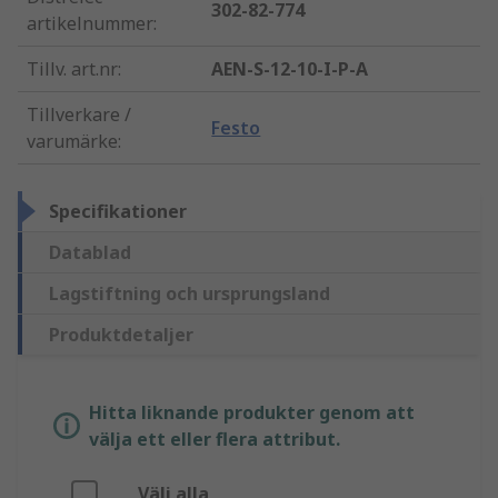
302-82-774
artikelnummer
:
Tillv. art.nr
:
AEN-S-12-10-I-P-A
Tillverkare /
Festo
varumärke
:
Specifikationer
Datablad
Lagstiftning och ursprungsland
Produktdetaljer
Hitta liknande produkter genom att
välja ett eller flera attribut.
Välj alla