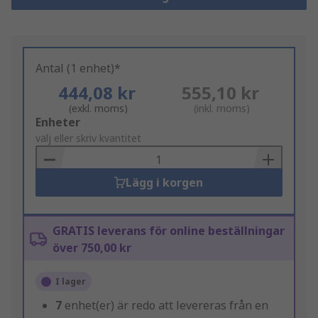
Antal (1 enhet)*
444,08 kr
555,10 kr
(exkl. moms)
(inkl. moms)
Add
Enheter
to
välj eller skriv kvantitet
Basket
Lägg i korgen
GRATIS leverans för online beställningar
över 750,00 kr
I lager
7
enhet(er) är redo att levereras från en