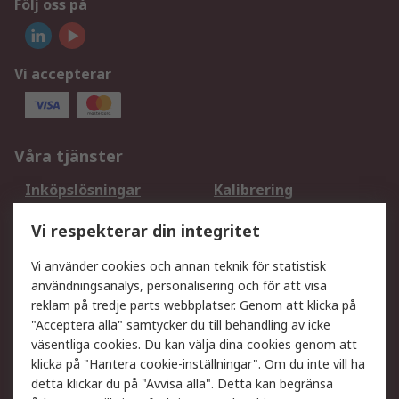
Följ oss på
Vi accepterar
Våra tjänster
Inköpslösningar
Kalibrering
Utökat sortiment
Oljetestning och analys
Vi respekterar din integritet
DesignSpark
Teknisk Support
Ditt lokala säljteam
Exportlösningar
Vi använder cookies och annan teknik för statistisk
användningsanalys, personalisering och för att visa
reklam på tredje parts webbplatser. Genom att klicka på
Support
"Acceptera alla" samtycker du till behandling av icke
Få hjälp
Retur av varor
väsentliga cookies. Du kan välja dina cookies genom att
klicka på "Hantera cookie-inställningar". Om du inte vill ha
Leverans
Spåra din order
detta klickar du på "Avvisa alla". Detta kan begränsa
Begär en fakturakopi
Fördelar med RS-konto