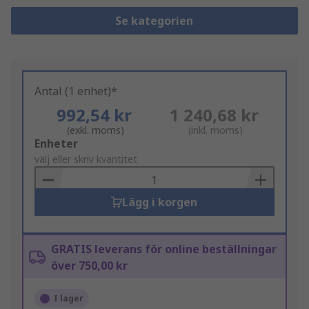
Se kategorien
Antal (1 enhet)*
992,54 kr
1 240,68 kr
(exkl. moms)
(inkl. moms)
Add
Enheter
to
välj eller skriv kvantitet
Basket
Lägg i korgen
GRATIS leverans för online beställningar
över 750,00 kr
I lager