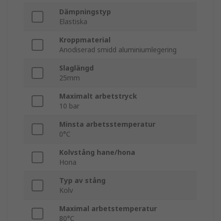
Dämpningstyp
Elastiska
Kroppmaterial
Anodiserad smidd aluminiumlegering
Slaglängd
25mm
Maximalt arbetstryck
10 bar
Minsta arbetsstemperatur
0°C
Kolvstång hane/hona
Hona
Typ av stång
Kolv
Maximal arbetstemperatur
80°C