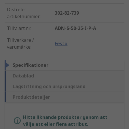
Distrelec
302-82-739
artikelnummer
:
Tillv. art.nr
:
ADN-S-50-25-I-P-A
Tillverkare /
Festo
varumärke
:
Specifikationer
Datablad
Lagstiftning och ursprungsland
Produktdetaljer
Hitta liknande produkter genom att
välja ett eller flera attribut.