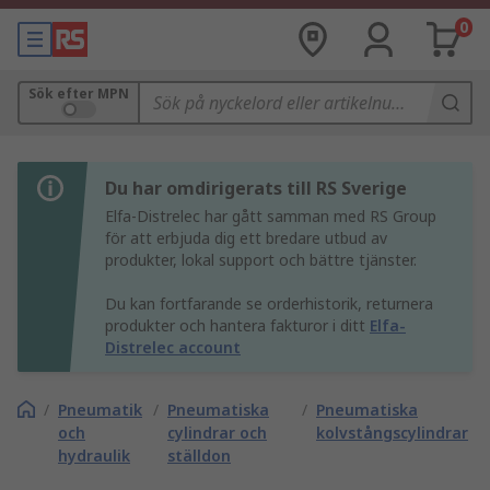
0
Sök efter MPN
Du har omdirigerats till RS Sverige
Elfa-Distrelec har gått samman med RS Group
för att erbjuda dig ett bredare utbud av
produkter, lokal support och bättre tjänster.
Du kan fortfarande se orderhistorik, returnera
produkter och hantera fakturor i ditt
Elfa-
Distrelec account
/
Pneumatik
/
Pneumatiska
/
Pneumatiska
och
cylindrar och
kolvstångscylindrar
hydraulik
ställdon