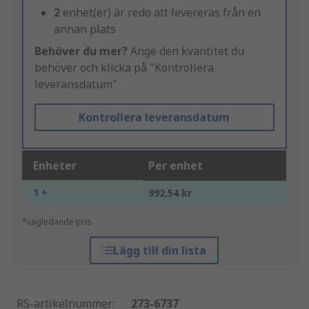
2
enhet(er) är redo att levereras från en
annan plats
Behöver du mer?
Ange den kvantitet du
behöver och klicka på "Kontrollera
leveransdatum"
Kontrollera leveransdatum
Enheter
Per enhet
1 +
992,54 kr
*vägledande pris
Lägg till din lista
RS-artikelnummer
:
273-6737