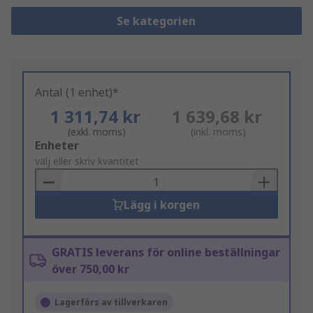
Se kategorien
Antal (1 enhet)*
1 311,74 kr
1 639,68 kr
(exkl. moms)
(inkl. moms)
Add
Enheter
to
välj eller skriv kvantitet
Basket
Lägg i korgen
GRATIS leverans för online beställningar
över 750,00 kr
Lagerförs av tillverkaren