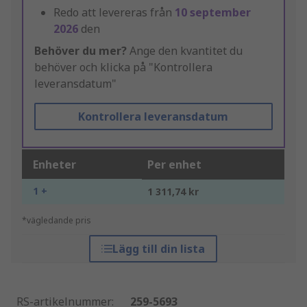
Redo att levereras från
10 september
2026
den
Behöver du mer?
Ange den kvantitet du
behöver och klicka på "Kontrollera
leveransdatum"
Kontrollera leveransdatum
Enheter
Per enhet
1 +
1 311,74 kr
*vägledande pris
Lägg till din lista
RS-artikelnummer
:
259-5693