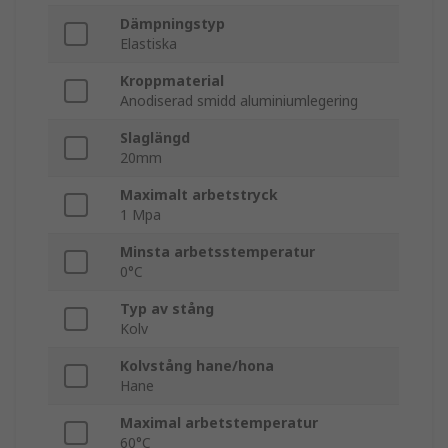
Dämpningstyp
Elastiska
Kroppmaterial
Anodiserad smidd aluminiumlegering
Slaglängd
20mm
Maximalt arbetstryck
1 Mpa
Minsta arbetsstemperatur
0°C
Typ av stång
Kolv
Kolvstång hane/hona
Hane
Maximal arbetstemperatur
60°C