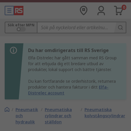
0
Sök efter MPN
Du har omdirigerats till RS Sverige
Elfa-Distrelec har gått samman med RS Group
för att erbjuda dig ett bredare utbud av
produkter, lokal support och bättre tjänster.
Du kan fortfarande se orderhistorik, returnera
produkter och hantera fakturor i ditt
Elfa-
Distrelec account
/
Pneumatik
/
Pneumatiska
/
Pneumatiska
och
cylindrar och
kolvstångscylindrar
hydraulik
ställdon