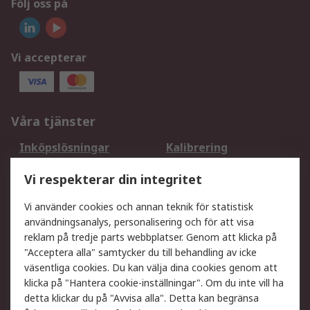
Följ oss på
Vi accepterar
Våra tjänster
Inköpslösningar
Kalibrering
Utökat sortiment
Oljetestning och analys
Vi respekterar din integritet
DesignSpark
Teknisk Support
Ditt lokala säljteam
Exportlösningar
Vi använder cookies och annan teknik för statistisk
användningsanalys, personalisering och för att visa
reklam på tredje parts webbplatser. Genom att klicka på
Support
"Acceptera alla" samtycker du till behandling av icke
Få hjälp
Retur av varor
väsentliga cookies. Du kan välja dina cookies genom att
klicka på "Hantera cookie-inställningar". Om du inte vill ha
Leverans
Spåra din order
detta klickar du på "Avvisa alla". Detta kan begränsa
Begär en fakturakopi
Fördelar med RS-konto