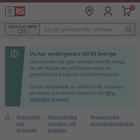
0
Sök efter MPN
Du har omdirigerats till RS Sverige
Elfa-Distrelec har gått samman med RS Group
för att erbjuda dig ett bredare utbud av
produkter, lokal support och bättre tjänster.
Du kan fortfarande se orderhistorik, returnera
produkter och hantera fakturor i ditt
Elfa-
Distrelec account
/
Pneumatik
/
Pneumatiska
/
Pneumatiska
och
cylindrar och
kolvstångscylindrar
hydraulik
ställdon