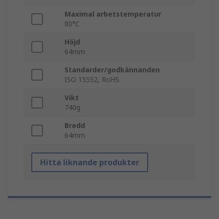
Maximal arbetstemperatur
80°C
Höjd
64mm
Standarder/godkännanden
ISO 15552, RoHS
Vikt
740g
Bredd
64mm
Hitta liknande produkter