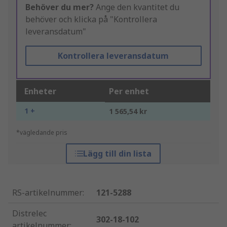
Behöver du mer?
Ange den kvantitet du
behöver och klicka på "Kontrollera
leveransdatum"
Kontrollera leveransdatum
Enheter
Per enhet
1 +
1 565,54 kr
*vägledande pris
Lägg till din lista
RS-artikelnummer
:
121-5288
Distrelec
302-18-102
artikelnummer
: