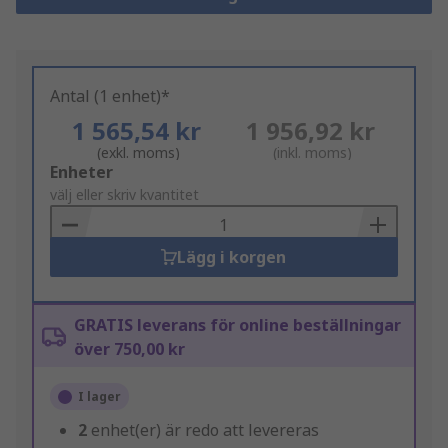
Antal (1 enhet)*
1 565,54 kr
1 956,92 kr
(exkl. moms)
(inkl. moms)
Add
Enheter
to
välj eller skriv kvantitet
Basket
Lägg i korgen
GRATIS leverans för online beställningar
över 750,00 kr
I lager
2
enhet(er) är redo att levereras