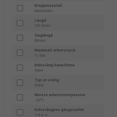
Kroppmaterial
Aluminium
Längd
241.9mm
Slaglängd
80mm
Maximalt arbetstryck
12 bar
Kolvstång hane/hona
Hane
Typ av stång
Enkel
Minsta arbetsstemperatur
-20°C
Kolvstångens gängstorlek
1/4 in G