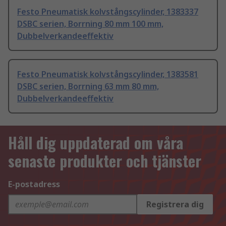
Festo Pneumatisk kolvstångscylinder, 1383337
DSBC serien, Borrning 80 mm 100 mm,
Dubbelverkandeeffektiv
Festo Pneumatisk kolvstångscylinder, 1383581
DSBC serien, Borrning 63 mm 80 mm,
Dubbelverkandeeffektiv
Håll dig uppdaterad om våra
senaste produkter och tjänster
E-postadress
Registrera dig