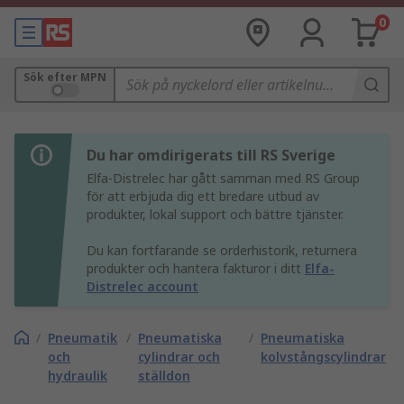
0
Sök efter MPN
Du har omdirigerats till RS Sverige
Elfa-Distrelec har gått samman med RS Group
för att erbjuda dig ett bredare utbud av
produkter, lokal support och bättre tjänster.
Du kan fortfarande se orderhistorik, returnera
produkter och hantera fakturor i ditt
Elfa-
Distrelec account
/
Pneumatik
/
Pneumatiska
/
Pneumatiska
och
cylindrar och
kolvstångscylindrar
hydraulik
ställdon