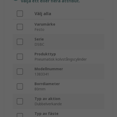
välja ett eller flera attribut.
Välj alla
Varumärke
Festo
Serie
DSBC
Produkttyp
Pneumatisk kolvstångscylinder
Modellnummer
1383341
Borrdiameter
80mm
Typ av aktion
Dubbelverkande
Typ av fäste