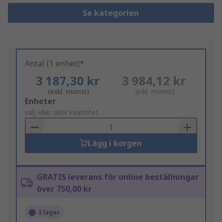
Se kategorien
Antal (1 enhet)*
3 187,30 kr
3 984,12 kr
(exkl. moms)
(inkl. moms)
Add
Enheter
to
välj eller skriv kvantitet
Basket
Lägg i korgen
GRATIS leverans för online beställningar
över 750,00 kr
I lager