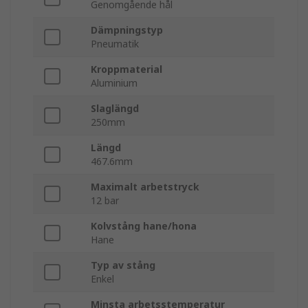
Genomgående hål
Dämpningstyp
Pneumatik
Kroppmaterial
Aluminium
Slaglängd
250mm
Längd
467.6mm
Maximalt arbetstryck
12 bar
Kolvstång hane/hona
Hane
Typ av stång
Enkel
Minsta arbetsstemperatur