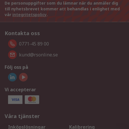
De personuppgifter som du lämnar när du anmäler dig
till nyhetsbrevet kommer att behandlas i enlighet med
vår
integritetspolicy
.
Kontakta oss
0771-45 89 00
kund@rsonline.se
Följ oss på
Vi accepterar
Våra tjänster
Inköpslösningar
Kalibrering