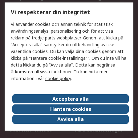
Utökat sortiment
Oljetestning och analys
Vi respekterar din integritet
DesignSpark
Teknisk Support
Ditt lokala säljteam
Exportlösningar
Vi använder cookies och annan teknik för statistisk
användningsanalys, personalisering och för att visa
reklam på tredje parts webbplatser. Genom att klicka på
Support
"Acceptera alla" samtycker du till behandling av icke
Få hjälp
Retur av varor
väsentliga cookies. Du kan välja dina cookies genom att
klicka på "Hantera cookie-inställningar". Om du inte vill ha
Leverans
Spåra din order
detta klickar du på "Avvisa alla". Detta kan begränsa
Begär en fakturakopi
Fördelar med RS-konto
åtkomsten till vissa funktioner. Du kan hitta mer
Betalningsalternativ
Okdo
information i vår
cookie policy
.
Om RS
Acceptera alla
Om RS
Försäljningsvillkor
Hantera cookies
Det juridiska
Press Centre
Avvisa alla
Jobba hos RS
ESG
Över hela världen
Våra certificeringar