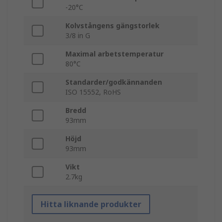
-20°C
Kolvstångens gängstorlek
3/8 in G
Maximal arbetstemperatur
80°C
Standarder/godkännanden
ISO 15552, RoHS
Bredd
93mm
Höjd
93mm
Vikt
2.7kg
Hitta liknande produkter